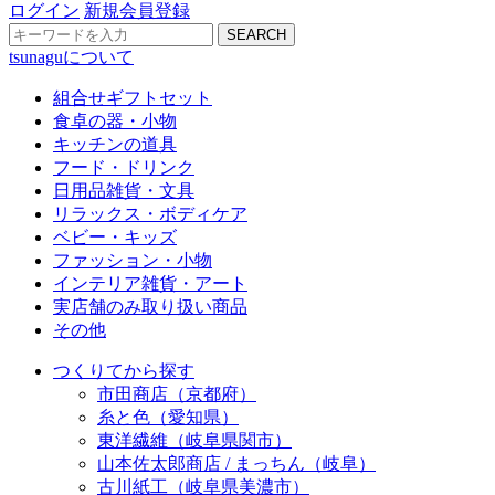
ログイン
新規会員登録
SEARCH
tsunaguについて
組合せギフトセット
食卓の器・小物
キッチンの道具
フード・ドリンク
日用品雑貨・文具
リラックス・ボディケア
ベビー・キッズ
ファッション・小物
インテリア雑貨・アート
実店舗のみ取り扱い商品
その他
つくりてから探す
市田商店（京都府）
糸と色（愛知県）
東洋繊維（岐阜県関市）
山本佐太郎商店 / まっちん（岐阜）
古川紙工（岐阜県美濃市）