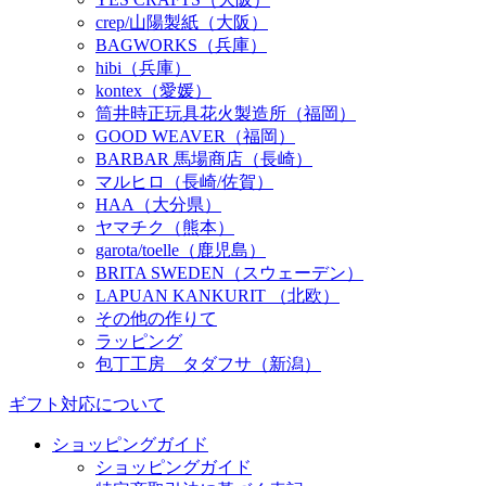
crep/山陽製紙（大阪）
BAGWORKS（兵庫）
hibi（兵庫）
kontex（愛媛）
筒井時正玩具花火製造所（福岡）
GOOD WEAVER（福岡）
BARBAR 馬場商店（長崎）
マルヒロ（長崎/佐賀）
HAA（大分県）
ヤマチク（熊本）
garota/toelle（鹿児島）
BRITA SWEDEN（スウェーデン）
LAPUAN KANKURIT （北欧）
その他の作りて
ラッピング
包丁工房 タダフサ（新潟）
ギフト対応について
ショッピングガイド
ショッピングガイド