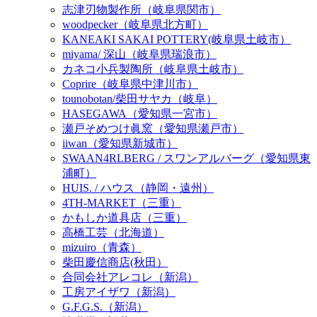
志津刃物製作所（岐阜県関市）
woodpecker（岐阜県北方町）
KANEAKI SAKAI POTTERY(岐阜県土岐市）
miyama/ 深山（岐阜県瑞浪市）
カネコ小兵製陶所（岐阜県土岐市）
Coprire（岐阜県中津川市）
tounobotan/柴田サヤカ（岐阜）
HASEGAWA（愛知県一宮市）
瀬戸そめつけ眞窯（愛知県瀬戸市）
iiwan（愛知県新城市）
SWAAN4RLBERG / スワンアルバーグ（愛知県東
浦町）
HUIS. / ハウス（静岡・遠州）
4TH-MARKET（三重）
かもしか道具店（三重）
高橋工芸（北海道）
mizuiro（青森）
柴田慶信商店(秋田）
合同会社アレコレ（新潟）
工房アイザワ（新潟）
G.F.G.S.（新潟）