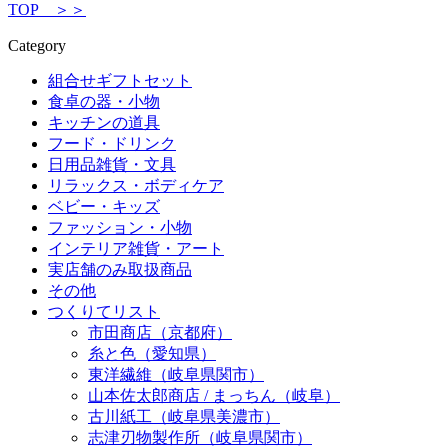
TOP ＞＞
Category
組合せギフトセット
食卓の器・小物
キッチンの道具
フード・ドリンク
日用品雑貨・文具
リラックス・ボディケア
ベビー・キッズ
ファッション・小物
インテリア雑貨・アート
実店舗のみ取扱商品
その他
つくりてリスト
市田商店（京都府）
糸と色（愛知県）
東洋繊維（岐阜県関市）
山本佐太郎商店 / まっちん（岐阜）
古川紙工（岐阜県美濃市）
志津刃物製作所（岐阜県関市）