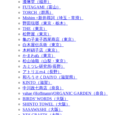
漆琳堂（福井）
FUTAGAMI（富山）
TORCH（群馬）
Mishim +新井尋詞（埼玉・常滑）
野田琺瑯（東京・栃木）
THE（東京）
松野屋（東京）
亀の子束子西尾商店（東京）
白木屋伝兵衛（東京）
木村硝子店（東京）
かまわぬ（東京）
松山油脂（山梨・東京）
カミツレ研究所(長野）
アトリエｍ4（長野）
和ろうそくDAIYO（滋賀県）
KINTO（滋賀）
中川政七商店（奈良）
yahae (Hoffmann)/ORGANIC GARDEN（奈良）
BIRDS' WORDS（大阪）
SHINTO TOWEL（大阪）
SASAWASHI（大阪）
YES CRAFTS（大阪）