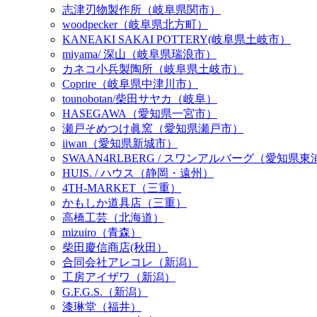
志津刃物製作所（岐阜県関市）
woodpecker（岐阜県北方町）
KANEAKI SAKAI POTTERY(岐阜県土岐市）
miyama/ 深山（岐阜県瑞浪市）
カネコ小兵製陶所（岐阜県土岐市）
Coprire（岐阜県中津川市）
tounobotan/柴田サヤカ（岐阜）
HASEGAWA（愛知県一宮市）
瀬戸そめつけ眞窯（愛知県瀬戸市）
iiwan（愛知県新城市）
SWAAN4RLBERG / スワンアルバーグ（愛知県
HUIS. / ハウス（静岡・遠州）
4TH-MARKET（三重）
かもしか道具店（三重）
高橋工芸（北海道）
mizuiro（青森）
柴田慶信商店(秋田）
合同会社アレコレ（新潟）
工房アイザワ（新潟）
G.F.G.S.（新潟）
漆琳堂（福井）