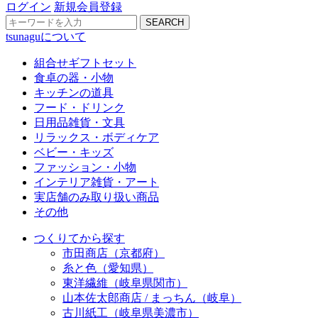
ログイン
新規会員登録
SEARCH
tsunaguについて
組合せギフトセット
食卓の器・小物
キッチンの道具
フード・ドリンク
日用品雑貨・文具
リラックス・ボディケア
ベビー・キッズ
ファッション・小物
インテリア雑貨・アート
実店舗のみ取り扱い商品
その他
つくりてから探す
市田商店（京都府）
糸と色（愛知県）
東洋繊維（岐阜県関市）
山本佐太郎商店 / まっちん（岐阜）
古川紙工（岐阜県美濃市）