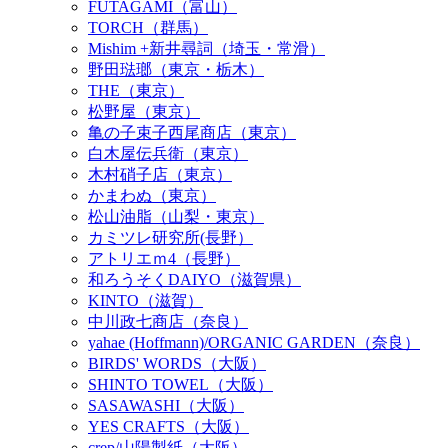
FUTAGAMI（富山）
TORCH（群馬）
Mishim +新井尋詞（埼玉・常滑）
野田琺瑯（東京・栃木）
THE（東京）
松野屋（東京）
亀の子束子西尾商店（東京）
白木屋伝兵衛（東京）
木村硝子店（東京）
かまわぬ（東京）
松山油脂（山梨・東京）
カミツレ研究所(長野）
アトリエｍ4（長野）
和ろうそくDAIYO（滋賀県）
KINTO（滋賀）
中川政七商店（奈良）
yahae (Hoffmann)/ORGANIC GARDEN（奈良）
BIRDS' WORDS（大阪）
SHINTO TOWEL（大阪）
SASAWASHI（大阪）
YES CRAFTS（大阪）
crep/山陽製紙（大阪）