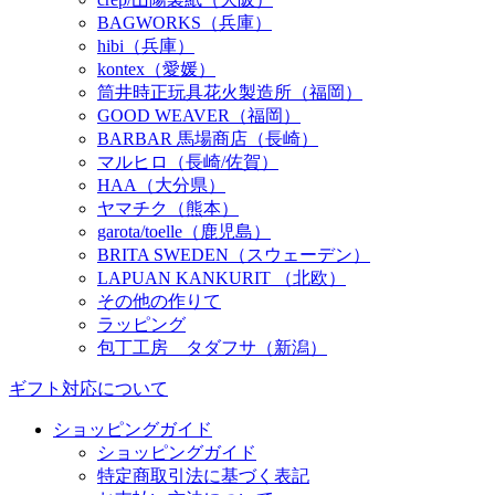
BAGWORKS（兵庫）
hibi（兵庫）
kontex（愛媛）
筒井時正玩具花火製造所（福岡）
GOOD WEAVER（福岡）
BARBAR 馬場商店（長崎）
マルヒロ（長崎/佐賀）
HAA（大分県）
ヤマチク（熊本）
garota/toelle（鹿児島）
BRITA SWEDEN（スウェーデン）
LAPUAN KANKURIT （北欧）
その他の作りて
ラッピング
包丁工房 タダフサ（新潟）
ギフト対応について
ショッピングガイド
ショッピングガイド
特定商取引法に基づく表記