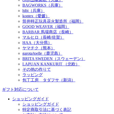
BAGWORKS（兵庫）
hibi（兵庫）
kontex（愛媛）
筒井時正玩具花火製造所（福岡）
GOOD WEAVER（福岡）
BARBAR 馬場商店（長崎）
マルヒロ（長崎/佐賀）
HAA（大分県）
ヤマチク（熊本）
garota/toelle（鹿児島）
BRITA SWEDEN（スウェーデン）
LAPUAN KANKURIT （北欧）
その他の作りて
ラッピング
包丁工房 タダフサ（新潟）
ギフト対応について
ショッピングガイド
ショッピングガイド
特定商取引法に基づく表記