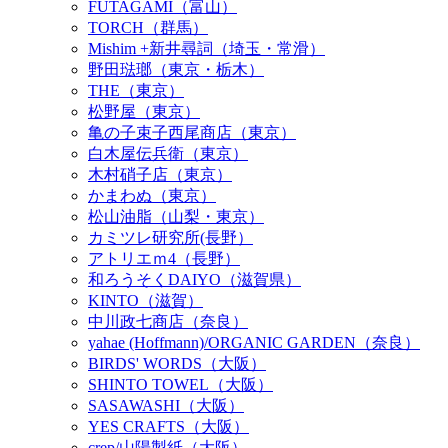
FUTAGAMI（富山）
TORCH（群馬）
Mishim +新井尋詞（埼玉・常滑）
野田琺瑯（東京・栃木）
THE（東京）
松野屋（東京）
亀の子束子西尾商店（東京）
白木屋伝兵衛（東京）
木村硝子店（東京）
かまわぬ（東京）
松山油脂（山梨・東京）
カミツレ研究所(長野）
アトリエｍ4（長野）
和ろうそくDAIYO（滋賀県）
KINTO（滋賀）
中川政七商店（奈良）
yahae (Hoffmann)/ORGANIC GARDEN（奈良）
BIRDS' WORDS（大阪）
SHINTO TOWEL（大阪）
SASAWASHI（大阪）
YES CRAFTS（大阪）
crep/山陽製紙（大阪）