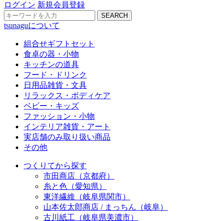
ログイン
新規会員登録
SEARCH
tsunaguについて
組合せギフトセット
食卓の器・小物
キッチンの道具
フード・ドリンク
日用品雑貨・文具
リラックス・ボディケア
ベビー・キッズ
ファッション・小物
インテリア雑貨・アート
実店舗のみ取り扱い商品
その他
つくりてから探す
市田商店（京都府）
糸と色（愛知県）
東洋繊維（岐阜県関市）
山本佐太郎商店 / まっちん（岐阜）
古川紙工（岐阜県美濃市）