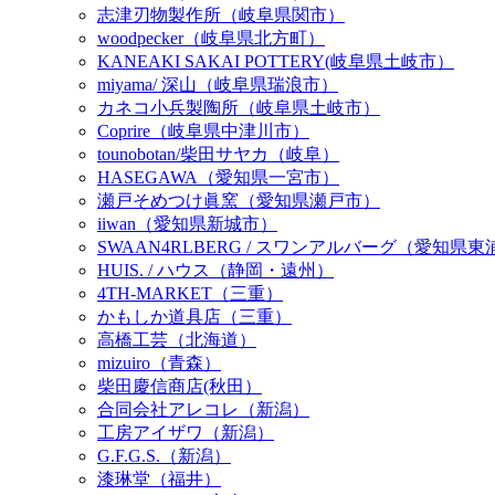
志津刃物製作所（岐阜県関市）
woodpecker（岐阜県北方町）
KANEAKI SAKAI POTTERY(岐阜県土岐市）
miyama/ 深山（岐阜県瑞浪市）
カネコ小兵製陶所（岐阜県土岐市）
Coprire（岐阜県中津川市）
tounobotan/柴田サヤカ（岐阜）
HASEGAWA（愛知県一宮市）
瀬戸そめつけ眞窯（愛知県瀬戸市）
iiwan（愛知県新城市）
SWAAN4RLBERG / スワンアルバーグ（愛知県
HUIS. / ハウス（静岡・遠州）
4TH-MARKET（三重）
かもしか道具店（三重）
高橋工芸（北海道）
mizuiro（青森）
柴田慶信商店(秋田）
合同会社アレコレ（新潟）
工房アイザワ（新潟）
G.F.G.S.（新潟）
漆琳堂（福井）