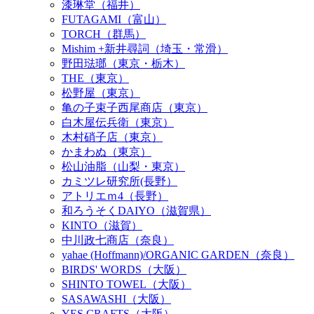
漆琳堂（福井）
FUTAGAMI（富山）
TORCH（群馬）
Mishim +新井尋詞（埼玉・常滑）
野田琺瑯（東京・栃木）
THE（東京）
松野屋（東京）
亀の子束子西尾商店（東京）
白木屋伝兵衛（東京）
木村硝子店（東京）
かまわぬ（東京）
松山油脂（山梨・東京）
カミツレ研究所(長野）
アトリエｍ4（長野）
和ろうそくDAIYO（滋賀県）
KINTO（滋賀）
中川政七商店（奈良）
yahae (Hoffmann)/ORGANIC GARDEN（奈良）
BIRDS' WORDS（大阪）
SHINTO TOWEL（大阪）
SASAWASHI（大阪）
YES CRAFTS（大阪）