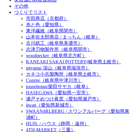
その他
つくりてリスト
市田商店（京都府）
糸と色（愛知県）
東洋繊維（岐阜県関市）
山本佐太郎商店 / まっちん（岐阜）
古川紙工（岐阜県美濃市）
志津刃物製作所（岐阜県関市）
woodpecker（岐阜県北方町）
KANEAKI SAKAI POTTERY(岐阜県土岐市）
miyama/ 深山（岐阜県瑞浪市）
カネコ小兵製陶所（岐阜県土岐市）
Coprire（岐阜県中津川市）
tounobotan/柴田サヤカ（岐阜）
HASEGAWA（愛知県一宮市）
瀬戸そめつけ眞窯（愛知県瀬戸市）
iiwan（愛知県新城市）
SWAAN4RLBERG / スワンアルバーグ（愛知県東
浦町）
HUIS. / ハウス（静岡・遠州）
4TH-MARKET（三重）