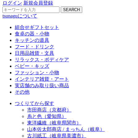
ログイン
新規会員登録
SEARCH
tsunaguについて
組合せギフトセット
食卓の器・小物
キッチンの道具
フード・ドリンク
日用品雑貨・文具
リラックス・ボディケア
ベビー・キッズ
ファッション・小物
インテリア雑貨・アート
実店舗のみ取り扱い商品
その他
つくりてから探す
市田商店（京都府）
糸と色（愛知県）
東洋繊維（岐阜県関市）
山本佐太郎商店 / まっちん（岐阜）
古川紙工（岐阜県美濃市）