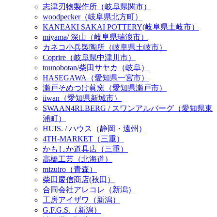
志津刃物製作所（岐阜県関市）
woodpecker（岐阜県北方町）
KANEAKI SAKAI POTTERY(岐阜県土岐市）
miyama/ 深山（岐阜県瑞浪市）
カネコ小兵製陶所（岐阜県土岐市）
Coprire（岐阜県中津川市）
tounobotan/柴田サヤカ（岐阜）
HASEGAWA（愛知県一宮市）
瀬戸そめつけ眞窯（愛知県瀬戸市）
iiwan（愛知県新城市）
SWAAN4RLBERG / スワンアルバーグ（愛知県東
浦町）
HUIS. / ハウス（静岡・遠州）
4TH-MARKET（三重）
かもしか道具店（三重）
高橋工芸（北海道）
mizuiro（青森）
柴田慶信商店(秋田）
合同会社アレコレ（新潟）
工房アイザワ（新潟）
G.F.G.S.（新潟）