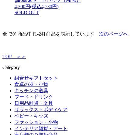
garota/麻トートバック（M/黒）
4,300円(税込4,730円)
SOLD OUT
全 [30] 商品中 [1-24] 商品を表示しています
次のページへ
TOP ＞＞
Category
組合せギフトセット
食卓の器・小物
キッチンの道具
フード・ドリンク
日用品雑貨・文具
リラックス・ボディケア
ベビー・キッズ
ファッション・小物
インテリア雑貨・アート
実店舗のみ取扱商品