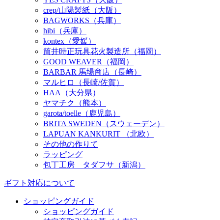
crep/山陽製紙（大阪）
BAGWORKS（兵庫）
hibi（兵庫）
kontex（愛媛）
筒井時正玩具花火製造所（福岡）
GOOD WEAVER（福岡）
BARBAR 馬場商店（長崎）
マルヒロ（長崎/佐賀）
HAA（大分県）
ヤマチク（熊本）
garota/toelle（鹿児島）
BRITA SWEDEN（スウェーデン）
LAPUAN KANKURIT （北欧）
その他の作りて
ラッピング
包丁工房 タダフサ（新潟）
ギフト対応について
ショッピングガイド
ショッピングガイド