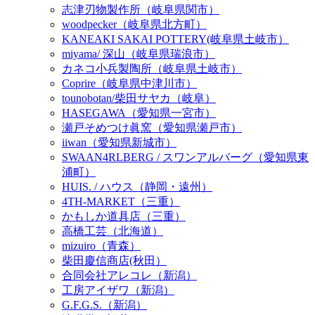
志津刃物製作所（岐阜県関市）
woodpecker（岐阜県北方町）
KANEAKI SAKAI POTTERY(岐阜県土岐市）
miyama/ 深山（岐阜県瑞浪市）
カネコ小兵製陶所（岐阜県土岐市）
Coprire（岐阜県中津川市）
tounobotan/柴田サヤカ（岐阜）
HASEGAWA（愛知県一宮市）
瀬戸そめつけ眞窯（愛知県瀬戸市）
iiwan（愛知県新城市）
SWAAN4RLBERG / スワンアルバーグ（愛知県東
浦町）
HUIS. / ハウス（静岡・遠州）
4TH-MARKET（三重）
かもしか道具店（三重）
高橋工芸（北海道）
mizuiro（青森）
柴田慶信商店(秋田）
合同会社アレコレ（新潟）
工房アイザワ（新潟）
G.F.G.S.（新潟）