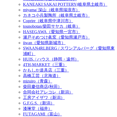
KANEAKI SAKAI POTTERY(岐阜県土岐市）
miyama/ 深山（岐阜県瑞浪市）
カネコ小兵製陶所（岐阜県土岐市）
Coprire（岐阜県中津川市）
tounobotan/柴田サヤカ（岐阜）
HASEGAWA（愛知県一宮市）
瀬戸そめつけ眞窯（愛知県瀬戸市）
iiwan（愛知県新城市）
SWAAN4RLBERG / スワンアルバーグ（愛知県東
浦町）
HUIS. / ハウス（静岡・遠州）
4TH-MARKET（三重）
かもしか道具店（三重）
高橋工芸（北海道）
mizuiro（青森）
柴田慶信商店(秋田）
合同会社アレコレ（新潟）
工房アイザワ（新潟）
G.F.G.S.（新潟）
漆琳堂（福井）
FUTAGAMI（富山）