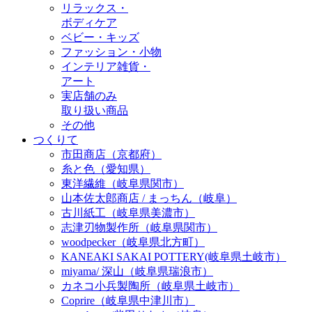
リラックス・
ボディケア
ベビー・キッズ
ファッション・小物
インテリア雑貨・
アート
実店舗のみ
取り扱い商品
その他
つくりて
市田商店（京都府）
糸と色（愛知県）
東洋繊維（岐阜県関市）
山本佐太郎商店 / まっちん（岐阜）
古川紙工（岐阜県美濃市）
志津刃物製作所（岐阜県関市）
woodpecker（岐阜県北方町）
KANEAKI SAKAI POTTERY(岐阜県土岐市）
miyama/ 深山（岐阜県瑞浪市）
カネコ小兵製陶所（岐阜県土岐市）
Coprire（岐阜県中津川市）