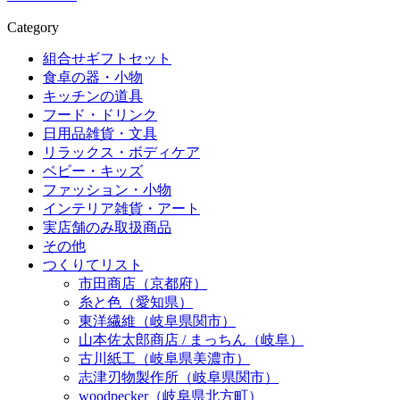
Category
組合せギフトセット
食卓の器・小物
キッチンの道具
フード・ドリンク
日用品雑貨・文具
リラックス・ボディケア
ベビー・キッズ
ファッション・小物
インテリア雑貨・アート
実店舗のみ取扱商品
その他
つくりてリスト
市田商店（京都府）
糸と色（愛知県）
東洋繊維（岐阜県関市）
山本佐太郎商店 / まっちん（岐阜）
古川紙工（岐阜県美濃市）
志津刃物製作所（岐阜県関市）
woodpecker（岐阜県北方町）