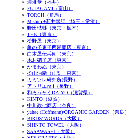
漆琳堂（福井）
FUTAGAMI（富山）
TORCH（群馬）
Mishim +新井尋詞（埼玉・常滑）
野田琺瑯（東京・栃木）
THE（東京）
松野屋（東京）
亀の子束子西尾商店（東京）
白木屋伝兵衛（東京）
木村硝子店（東京）
かまわぬ（東京）
松山油脂（山梨・東京）
カミツレ研究所(長野）
アトリエｍ4（長野）
和ろうそくDAIYO（滋賀県）
KINTO（滋賀）
中川政七商店（奈良）
yahae (Hoffmann)/ORGANIC GARDEN（奈良）
BIRDS' WORDS（大阪）
SHINTO TOWEL（大阪）
SASAWASHI（大阪）
YES CRAFTS（大阪）