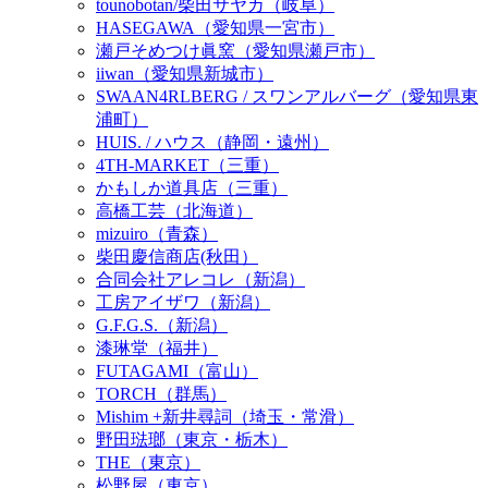
tounobotan/柴田サヤカ（岐阜）
HASEGAWA（愛知県一宮市）
瀬戸そめつけ眞窯（愛知県瀬戸市）
iiwan（愛知県新城市）
SWAAN4RLBERG / スワンアルバーグ（愛知県東
浦町）
HUIS. / ハウス（静岡・遠州）
4TH-MARKET（三重）
かもしか道具店（三重）
高橋工芸（北海道）
mizuiro（青森）
柴田慶信商店(秋田）
合同会社アレコレ（新潟）
工房アイザワ（新潟）
G.F.G.S.（新潟）
漆琳堂（福井）
FUTAGAMI（富山）
TORCH（群馬）
Mishim +新井尋詞（埼玉・常滑）
野田琺瑯（東京・栃木）
THE（東京）
松野屋（東京）