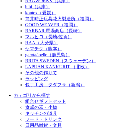
BAGWORKS（兵庫）
hibi（兵庫）
kontex（愛媛）
筒井時正玩具花火製造所（福岡）
GOOD WEAVER（福岡）
BARBAR 馬場商店（長崎）
マルヒロ（長崎/佐賀）
HAA（大分県）
ヤマチク（熊本）
garota/toelle（鹿児島）
BRITA SWEDEN（スウェーデン）
LAPUAN KANKURIT （北欧）
その他の作りて
ラッピング
包丁工房 タダフサ（新潟）
カテゴリから探す
組合せギフトセット
食卓の器・小物
キッチンの道具
フード・ドリンク
日用品雑貨・文具