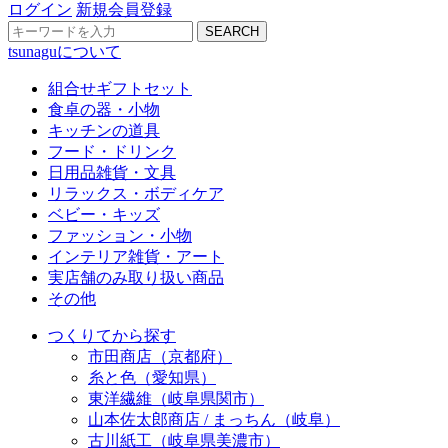
ログイン
新規会員登録
SEARCH
tsunaguについて
組合せギフトセット
食卓の器・小物
キッチンの道具
フード・ドリンク
日用品雑貨・文具
リラックス・ボディケア
ベビー・キッズ
ファッション・小物
インテリア雑貨・アート
実店舗のみ取り扱い商品
その他
つくりてから探す
市田商店（京都府）
糸と色（愛知県）
東洋繊維（岐阜県関市）
山本佐太郎商店 / まっちん（岐阜）
古川紙工（岐阜県美濃市）