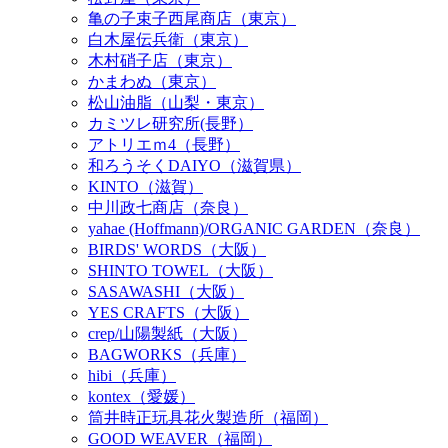
亀の子束子西尾商店（東京）
白木屋伝兵衛（東京）
木村硝子店（東京）
かまわぬ（東京）
松山油脂（山梨・東京）
カミツレ研究所(長野）
アトリエｍ4（長野）
和ろうそくDAIYO（滋賀県）
KINTO（滋賀）
中川政七商店（奈良）
yahae (Hoffmann)/ORGANIC GARDEN（奈良）
BIRDS' WORDS（大阪）
SHINTO TOWEL（大阪）
SASAWASHI（大阪）
YES CRAFTS（大阪）
crep/山陽製紙（大阪）
BAGWORKS（兵庫）
hibi（兵庫）
kontex（愛媛）
筒井時正玩具花火製造所（福岡）
GOOD WEAVER（福岡）