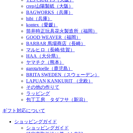
crep/山陽製紙（大阪）
BAGWORKS（兵庫）
hibi（兵庫）
kontex（愛媛）
筒井時正玩具花火製造所（福岡）
GOOD WEAVER（福岡）
BARBAR 馬場商店（長崎）
マルヒロ（長崎/佐賀）
HAA（大分県）
ヤマチク（熊本）
garota/toelle（鹿児島）
BRITA SWEDEN（スウェーデン）
LAPUAN KANKURIT （北欧）
その他の作りて
ラッピング
包丁工房 タダフサ（新潟）
ギフト対応について
ショッピングガイド
ショッピングガイド