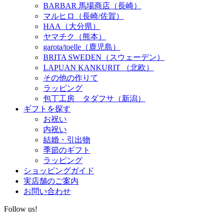
BARBAR 馬場商店（長崎）
マルヒロ（長崎/佐賀）
HAA（大分県）
ヤマチク（熊本）
garota/toelle（鹿児島）
BRITA SWEDEN（スウェーデン）
LAPUAN KANKURIT （北欧）
その他の作りて
ラッピング
包丁工房 タダフサ（新潟）
ギフトを探す
お祝い
内祝い
結婚・引出物
季節のギフト
ラッピング
ショッピングガイド
実店舗のご案内
お問い合わせ
Follow us!