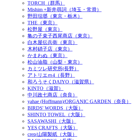
TORCH（群馬）
Mishim +新井尋詞（埼玉・常滑）
野田琺瑯（東京・栃木）
THE（東京）
松野屋（東京）
亀の子束子西尾商店（東京）
白木屋伝兵衛（東京）
木村硝子店（東京）
かまわぬ（東京）
松山油脂（山梨・東京）
カミツレ研究所(長野）
アトリエｍ4（長野）
和ろうそくDAIYO（滋賀県）
KINTO（滋賀）
中川政七商店（奈良）
yahae (Hoffmann)/ORGANIC GARDEN（奈良）
BIRDS' WORDS（大阪）
SHINTO TOWEL（大阪）
SASAWASHI（大阪）
YES CRAFTS（大阪）
crep/山陽製紙（大阪）