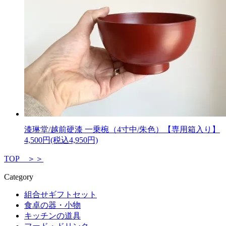
漆琳堂/越前硬漆 一乗椀（4寸中/朱色）【専用箱入り】
4,500円(税込4,950円)
TOP ＞＞
Category
組合せギフトセット
食卓の器・小物
キッチンの道具