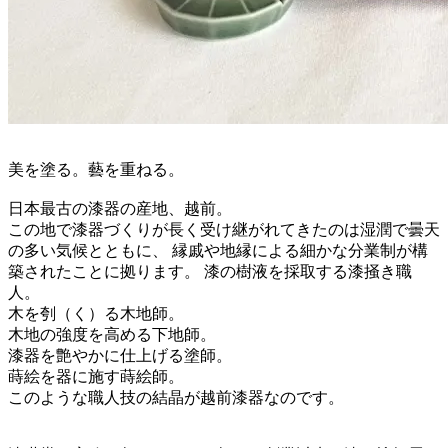
美を塗る。藝を重ねる。
日本最古の漆器の産地、越前。
この地で漆器づくりが長く受け継がれてきたのは湿潤で曇天
の多い気候とともに、 縁戚や地縁による細かな分業制が構
築されたことに拠ります。 漆の樹液を採取する漆掻き職
人。
木を刳（く）る木地師。
木地の強度を高める下地師。
漆器を艶やかに仕上げる塗師。
蒔絵を器に施す蒔絵師。
このような職人技の結晶が越前漆器なのです。