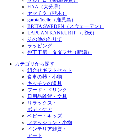
マルヒロ（長崎/佐賀）
HAA（大分県）
ヤマチク（熊本）
garota/toelle（鹿児島）
BRITA SWEDEN（スウェーデン）
LAPUAN KANKURIT （北欧）
その他の作りて
ラッピング
包丁工房 タダフサ（新潟）
カテゴリから探す
組合せギフトセット
食卓の器・小物
キッチンの道具
フード・ドリンク
日用品雑貨・文具
リラックス・
ボディケア
ベビー・キッズ
ファッション・小物
インテリア雑貨・
アート