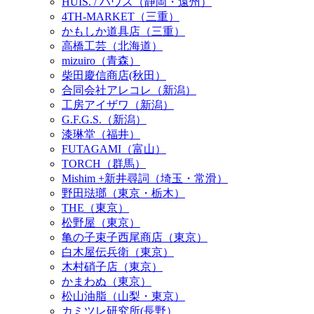
HUIS. / ハウス（静岡・遠州）
4TH-MARKET（三重）
かもしか道具店（三重）
高橋工芸（北海道）
mizuiro（青森）
柴田慶信商店(秋田）
合同会社アレコレ（新潟）
工房アイザワ（新潟）
G.F.G.S.（新潟）
漆琳堂（福井）
FUTAGAMI（富山）
TORCH（群馬）
Mishim +新井尋詞（埼玉・常滑）
野田琺瑯（東京・栃木）
THE（東京）
松野屋（東京）
亀の子束子西尾商店（東京）
白木屋伝兵衛（東京）
木村硝子店（東京）
かまわぬ（東京）
松山油脂（山梨・東京）
カミツレ研究所(長野）