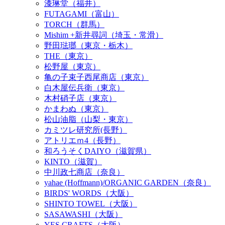
漆琳堂（福井）
FUTAGAMI（富山）
TORCH（群馬）
Mishim +新井尋詞（埼玉・常滑）
野田琺瑯（東京・栃木）
THE（東京）
松野屋（東京）
亀の子束子西尾商店（東京）
白木屋伝兵衛（東京）
木村硝子店（東京）
かまわぬ（東京）
松山油脂（山梨・東京）
カミツレ研究所(長野）
アトリエｍ4（長野）
和ろうそくDAIYO（滋賀県）
KINTO（滋賀）
中川政七商店（奈良）
yahae (Hoffmann)/ORGANIC GARDEN（奈良）
BIRDS' WORDS（大阪）
SHINTO TOWEL（大阪）
SASAWASHI（大阪）
YES CRAFTS（大阪）