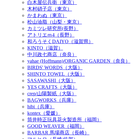
白木屋伝兵衛（東京）
木村硝子店（東京）
かまわぬ（東京）
松山油脂（山梨・東京）
カミツレ研究所(長野）
アトリエｍ4（長野）
和ろうそくDAIYO（滋賀県）
KINTO（滋賀）
中川政七商店（奈良）
yahae (Hoffmann)/ORGANIC GARDEN（奈良）
BIRDS' WORDS（大阪）
SHINTO TOWEL（大阪）
SASAWASHI（大阪）
YES CRAFTS（大阪）
crep/山陽製紙（大阪）
BAGWORKS（兵庫）
hibi（兵庫）
kontex（愛媛）
筒井時正玩具花火製造所（福岡）
GOOD WEAVER（福岡）
BARBAR 馬場商店（長崎）