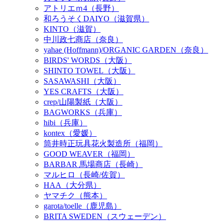
アトリエｍ4（長野）
和ろうそくDAIYO（滋賀県）
KINTO（滋賀）
中川政七商店（奈良）
yahae (Hoffmann)/ORGANIC GARDEN（奈良）
BIRDS' WORDS（大阪）
SHINTO TOWEL（大阪）
SASAWASHI（大阪）
YES CRAFTS（大阪）
crep/山陽製紙（大阪）
BAGWORKS（兵庫）
hibi（兵庫）
kontex（愛媛）
筒井時正玩具花火製造所（福岡）
GOOD WEAVER（福岡）
BARBAR 馬場商店（長崎）
マルヒロ（長崎/佐賀）
HAA（大分県）
ヤマチク（熊本）
garota/toelle（鹿児島）
BRITA SWEDEN（スウェーデン）