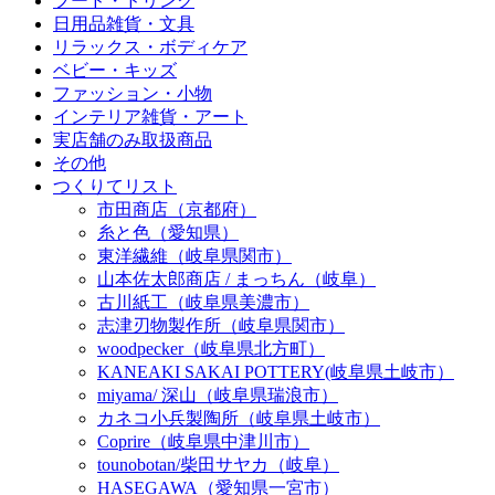
フード・ドリンク
日用品雑貨・文具
リラックス・ボディケア
ベビー・キッズ
ファッション・小物
インテリア雑貨・アート
実店舗のみ取扱商品
その他
つくりてリスト
市田商店（京都府）
糸と色（愛知県）
東洋繊維（岐阜県関市）
山本佐太郎商店 / まっちん（岐阜）
古川紙工（岐阜県美濃市）
志津刃物製作所（岐阜県関市）
woodpecker（岐阜県北方町）
KANEAKI SAKAI POTTERY(岐阜県土岐市）
miyama/ 深山（岐阜県瑞浪市）
カネコ小兵製陶所（岐阜県土岐市）
Coprire（岐阜県中津川市）
tounobotan/柴田サヤカ（岐阜）
HASEGAWA（愛知県一宮市）