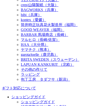
crep/山陽製紙（大阪）
BAGWORKS（兵庫）
hibi（兵庫）
kontex（愛媛）
筒井時正玩具花火製造所（福岡）
GOOD WEAVER（福岡）
BARBAR 馬場商店（長崎）
マルヒロ（長崎/佐賀）
HAA（大分県）
ヤマチク（熊本）
garota/toelle（鹿児島）
BRITA SWEDEN（スウェーデン）
LAPUAN KANKURIT （北欧）
その他の作りて
ラッピング
包丁工房 タダフサ（新潟）
ギフト対応について
ショッピングガイド
ショッピングガイド