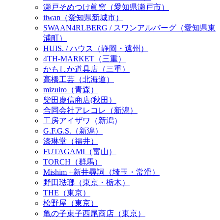
瀬戸そめつけ眞窯（愛知県瀬戸市）
iiwan（愛知県新城市）
SWAAN4RLBERG / スワンアルバーグ（愛知県東
浦町）
HUIS. / ハウス（静岡・遠州）
4TH-MARKET（三重）
かもしか道具店（三重）
高橋工芸（北海道）
mizuiro（青森）
柴田慶信商店(秋田）
合同会社アレコレ（新潟）
工房アイザワ（新潟）
G.F.G.S.（新潟）
漆琳堂（福井）
FUTAGAMI（富山）
TORCH（群馬）
Mishim +新井尋詞（埼玉・常滑）
野田琺瑯（東京・栃木）
THE（東京）
松野屋（東京）
亀の子束子西尾商店（東京）