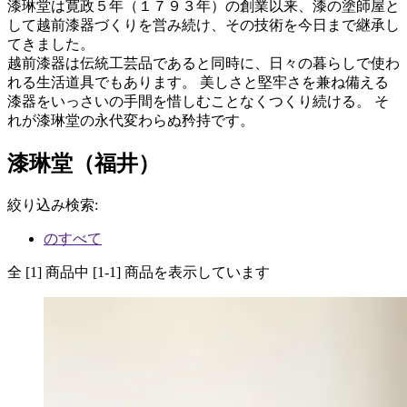
漆琳堂は寛政５年（１７９３年）の創業以来、漆の塗師屋と
して越前漆器づくりを営み続け、その技術を今日まで継承し
てきました。
越前漆器は伝統工芸品であると同時に、日々の暮らしで使わ
れる生活道具でもあります。 美しさと堅牢さを兼ね備える
漆器をいっさいの手間を惜しむことなくつくり続ける。 そ
れが漆琳堂の永代変わらぬ矜持です。
漆琳堂（福井）
絞り込み検索
:
のすべて
全 [1] 商品中 [1-1] 商品を表示しています