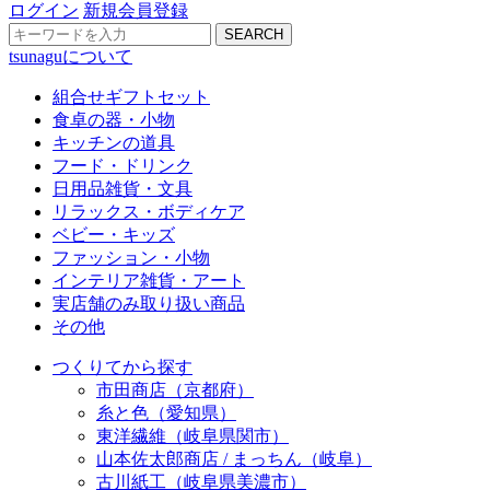
ログイン
新規会員登録
SEARCH
tsunaguについて
組合せギフトセット
食卓の器・小物
キッチンの道具
フード・ドリンク
日用品雑貨・文具
リラックス・ボディケア
ベビー・キッズ
ファッション・小物
インテリア雑貨・アート
実店舗のみ取り扱い商品
その他
つくりてから探す
市田商店（京都府）
糸と色（愛知県）
東洋繊維（岐阜県関市）
山本佐太郎商店 / まっちん（岐阜）
古川紙工（岐阜県美濃市）