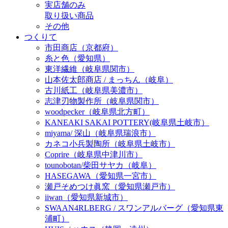
実店舗のみ
取り扱い商品
その他
つくりて
市田商店（京都府）
糸と色（愛知県）
東洋繊維（岐阜県関市）
山本佐太郎商店 / まっちん（岐阜）
古川紙工（岐阜県美濃市）
志津刃物製作所（岐阜県関市）
woodpecker（岐阜県北方町）
KANEAKI SAKAI POTTERY(岐阜県土岐市）
miyama/ 深山（岐阜県瑞浪市）
カネコ小兵製陶所（岐阜県土岐市）
Coprire（岐阜県中津川市）
tounobotan/柴田サヤカ（岐阜）
HASEGAWA（愛知県一宮市）
瀬戸そめつけ眞窯（愛知県瀬戸市）
iiwan（愛知県新城市）
SWAAN4RLBERG / スワンアルバーグ（愛知県東
浦町）