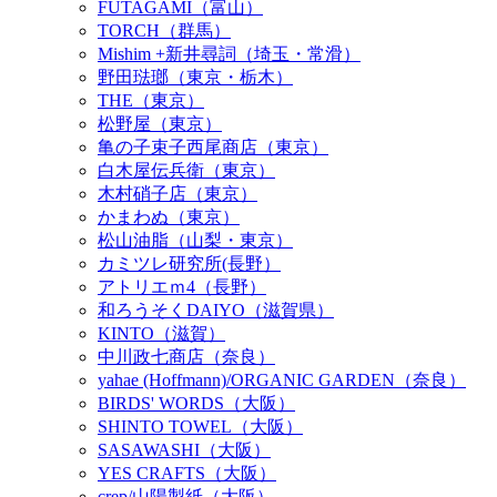
FUTAGAMI（富山）
TORCH（群馬）
Mishim +新井尋詞（埼玉・常滑）
野田琺瑯（東京・栃木）
THE（東京）
松野屋（東京）
亀の子束子西尾商店（東京）
白木屋伝兵衛（東京）
木村硝子店（東京）
かまわぬ（東京）
松山油脂（山梨・東京）
カミツレ研究所(長野）
アトリエｍ4（長野）
和ろうそくDAIYO（滋賀県）
KINTO（滋賀）
中川政七商店（奈良）
yahae (Hoffmann)/ORGANIC GARDEN（奈良）
BIRDS' WORDS（大阪）
SHINTO TOWEL（大阪）
SASAWASHI（大阪）
YES CRAFTS（大阪）
crep/山陽製紙（大阪）