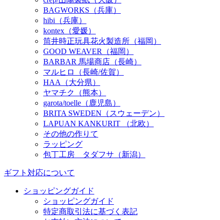
BAGWORKS（兵庫）
hibi（兵庫）
kontex（愛媛）
筒井時正玩具花火製造所（福岡）
GOOD WEAVER（福岡）
BARBAR 馬場商店（長崎）
マルヒロ（長崎/佐賀）
HAA（大分県）
ヤマチク（熊本）
garota/toelle（鹿児島）
BRITA SWEDEN（スウェーデン）
LAPUAN KANKURIT （北欧）
その他の作りて
ラッピング
包丁工房 タダフサ（新潟）
ギフト対応について
ショッピングガイド
ショッピングガイド
特定商取引法に基づく表記