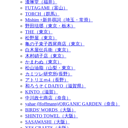
漆琳堂（福井）
FUTAGAMI（富山）
TORCH（群馬）
Mishim +新井尋詞（埼玉・常滑）
野田琺瑯（東京・栃木）
THE（東京）
松野屋（東京）
亀の子束子西尾商店（東京）
白木屋伝兵衛（東京）
木村硝子店（東京）
かまわぬ（東京）
松山油脂（山梨・東京）
カミツレ研究所(長野）
アトリエｍ4（長野）
和ろうそくDAIYO（滋賀県）
KINTO（滋賀）
中川政七商店（奈良）
yahae (Hoffmann)/ORGANIC GARDEN（奈良）
BIRDS' WORDS（大阪）
SHINTO TOWEL（大阪）
SASAWASHI（大阪）
YES CRAFTS（大阪）