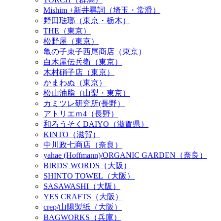
Mishim +新井尋詞（埼玉・常滑）
野田琺瑯（東京・栃木）
THE（東京）
松野屋（東京）
亀の子束子西尾商店（東京）
白木屋伝兵衛（東京）
木村硝子店（東京）
かまわぬ（東京）
松山油脂（山梨・東京）
カミツレ研究所(長野）
アトリエｍ4（長野）
和ろうそくDAIYO（滋賀県）
KINTO（滋賀）
中川政七商店（奈良）
yahae (Hoffmann)/ORGANIC GARDEN（奈良）
BIRDS' WORDS（大阪）
SHINTO TOWEL（大阪）
SASAWASHI（大阪）
YES CRAFTS（大阪）
crep/山陽製紙（大阪）
BAGWORKS（兵庫）