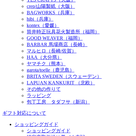
crep/山陽製紙（大阪）
BAGWORKS（兵庫）
hibi（兵庫）
kontex（愛媛）
筒井時正玩具花火製造所（福岡）
GOOD WEAVER（福岡）
BARBAR 馬場商店（長崎）
マルヒロ（長崎/佐賀）
HAA（大分県）
ヤマチク（熊本）
garota/toelle（鹿児島）
BRITA SWEDEN（スウェーデン）
LAPUAN KANKURIT （北欧）
その他の作りて
ラッピング
包丁工房 タダフサ（新潟）
ギフト対応について
ショッピングガイド
ショッピングガイド