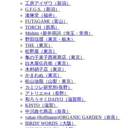
工房アイザワ（新潟）
G.F.G.S.（新潟）
漆琳堂（福井）
FUTAGAMI（富山）
TORCH（群馬）
Mishim +新井尋詞（埼玉・常滑）
野田琺瑯（東京・栃木）
THE（東京）
松野屋（東京）
亀の子束子西尾商店（東京）
白木屋伝兵衛（東京）
木村硝子店（東京）
かまわぬ（東京）
松山油脂（山梨・東京）
カミツレ研究所(長野）
アトリエｍ4（長野）
和ろうそくDAIYO（滋賀県）
KINTO（滋賀）
中川政七商店（奈良）
yahae (Hoffmann)/ORGANIC GARDEN（奈良）
BIRDS' WORDS（大阪）