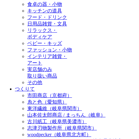
食卓の器・小物
キッチンの道具
フード・ドリンク
日用品雑貨・文具
リラックス・
ボディケア
ベビー・キッズ
ファッション・小物
インテリア雑貨・
アート
実店舗のみ
取り扱い商品
その他
つくりて
市田商店（京都府）
糸と色（愛知県）
東洋繊維（岐阜県関市）
山本佐太郎商店 / まっちん（岐阜）
古川紙工（岐阜県美濃市）
志津刃物製作所（岐阜県関市）
woodpecker（岐阜県北方町）