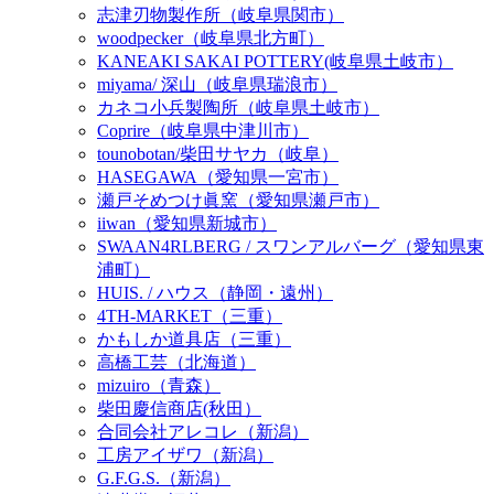
志津刃物製作所（岐阜県関市）
woodpecker（岐阜県北方町）
KANEAKI SAKAI POTTERY(岐阜県土岐市）
miyama/ 深山（岐阜県瑞浪市）
カネコ小兵製陶所（岐阜県土岐市）
Coprire（岐阜県中津川市）
tounobotan/柴田サヤカ（岐阜）
HASEGAWA（愛知県一宮市）
瀬戸そめつけ眞窯（愛知県瀬戸市）
iiwan（愛知県新城市）
SWAAN4RLBERG / スワンアルバーグ（愛知県東
浦町）
HUIS. / ハウス（静岡・遠州）
4TH-MARKET（三重）
かもしか道具店（三重）
高橋工芸（北海道）
mizuiro（青森）
柴田慶信商店(秋田）
合同会社アレコレ（新潟）
工房アイザワ（新潟）
G.F.G.S.（新潟）