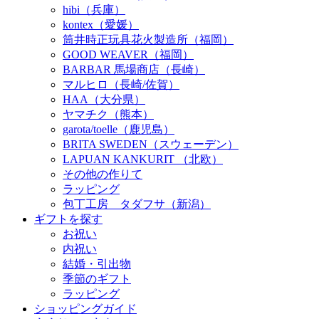
hibi（兵庫）
kontex（愛媛）
筒井時正玩具花火製造所（福岡）
GOOD WEAVER（福岡）
BARBAR 馬場商店（長崎）
マルヒロ（長崎/佐賀）
HAA（大分県）
ヤマチク（熊本）
garota/toelle（鹿児島）
BRITA SWEDEN（スウェーデン）
LAPUAN KANKURIT （北欧）
その他の作りて
ラッピング
包丁工房 タダフサ（新潟）
ギフトを探す
お祝い
内祝い
結婚・引出物
季節のギフト
ラッピング
ショッピングガイド