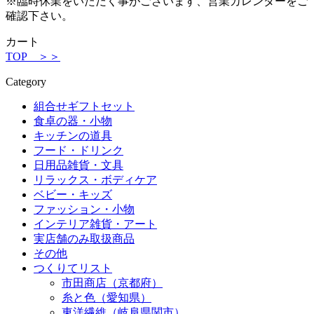
※臨時休業をいただく事がございます、営業カレンダーをご
確認下さい。
カート
TOP ＞＞
Category
組合せギフトセット
食卓の器・小物
キッチンの道具
フード・ドリンク
日用品雑貨・文具
リラックス・ボディケア
ベビー・キッズ
ファッション・小物
インテリア雑貨・アート
実店舗のみ取扱商品
その他
つくりてリスト
市田商店（京都府）
糸と色（愛知県）
東洋繊維（岐阜県関市）