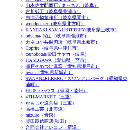
山本佐太郎商店 / まっちん（岐阜）
古川紙工（岐阜県美濃市）
志津刃物製作所（岐阜県関市）
woodpecker（岐阜県北方町）
KANEAKI SAKAI POTTERY(岐阜県土岐市）
miyama/ 深山（岐阜県瑞浪市）
カネコ小兵製陶所（岐阜県土岐市）
Coprire（岐阜県中津川市）
tounobotan/柴田サヤカ（岐阜）
HASEGAWA（愛知県一宮市）
瀬戸そめつけ眞窯（愛知県瀬戸市）
iiwan（愛知県新城市）
SWAAN4RLBERG / スワンアルバーグ（愛知県東
浦町）
HUIS. / ハウス（静岡・遠州）
4TH-MARKET（三重）
かもしか道具店（三重）
高橋工芸（北海道）
mizuiro（青森）
柴田慶信商店(秋田）
合同会社アレコレ（新潟）