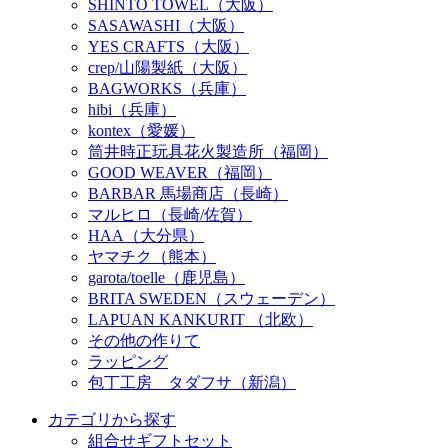
SHINTO TOWEL（大阪）
SASAWASHI（大阪）
YES CRAFTS（大阪）
crep/山陽製紙（大阪）
BAGWORKS（兵庫）
hibi（兵庫）
kontex（愛媛）
筒井時正玩具花火製造所（福岡）
GOOD WEAVER（福岡）
BARBAR 馬場商店（長崎）
マルヒロ（長崎/佐賀）
HAA（大分県）
ヤマチク（熊本）
garota/toelle（鹿児島）
BRITA SWEDEN（スウェーデン）
LAPUAN KANKURIT （北欧）
その他の作りて
ラッピング
包丁工房 タダフサ（新潟）
カテゴリから探す
組合せギフトセット