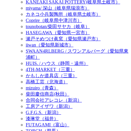
KANEAKI SAKAI POTTERY(岐阜県土岐市）
miyama/ 深山（岐阜県瑞浪市）
カネコ小兵製陶所（岐阜県土岐市）
Coprire（岐阜県中津川市）
tounobotan/柴田サヤカ（岐阜）
HASEGAWA（愛知県一宮市）
瀬戸そめつけ眞窯（愛知県瀬戸市）
iiwan（愛知県新城市）
SWAAN4RLBERG / スワンアルバーグ（愛知県東
浦町）
HUIS. / ハウス（静岡・遠州）
4TH-MARKET（三重）
かもしか道具店（三重）
高橋工芸（北海道）
mizuiro（青森）
柴田慶信商店(秋田）
合同会社アレコレ（新潟）
工房アイザワ（新潟）
G.F.G.S.（新潟）
漆琳堂（福井）
FUTAGAMI（富山）
TORCH（群馬）