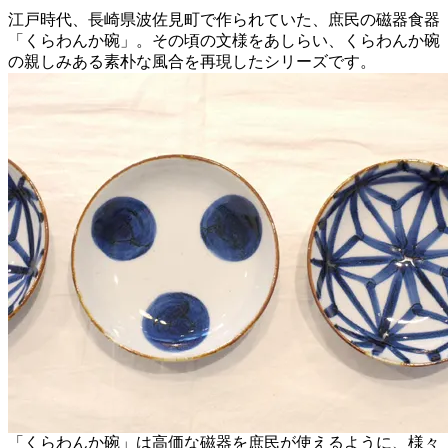
江戸時代、長崎県波佐見町で作られていた、庶民の磁器食器
「くらわんか碗」。その頃の文様をあしらい、くらわんか碗
の親しみある素朴な風合を再現したシリーズです。
「くらわんか碗」は高価な磁器を庶民が使えるように、様々