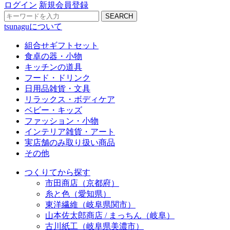
ログイン
新規会員登録
SEARCH
tsunaguについて
組合せギフトセット
食卓の器・小物
キッチンの道具
フード・ドリンク
日用品雑貨・文具
リラックス・ボディケア
ベビー・キッズ
ファッション・小物
インテリア雑貨・アート
実店舗のみ取り扱い商品
その他
つくりてから探す
市田商店（京都府）
糸と色（愛知県）
東洋繊維（岐阜県関市）
山本佐太郎商店 / まっちん（岐阜）
古川紙工（岐阜県美濃市）