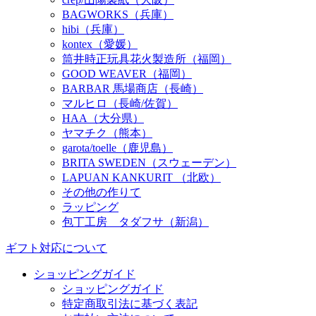
BAGWORKS（兵庫）
hibi（兵庫）
kontex（愛媛）
筒井時正玩具花火製造所（福岡）
GOOD WEAVER（福岡）
BARBAR 馬場商店（長崎）
マルヒロ（長崎/佐賀）
HAA（大分県）
ヤマチク（熊本）
garota/toelle（鹿児島）
BRITA SWEDEN（スウェーデン）
LAPUAN KANKURIT （北欧）
その他の作りて
ラッピング
包丁工房 タダフサ（新潟）
ギフト対応について
ショッピングガイド
ショッピングガイド
特定商取引法に基づく表記