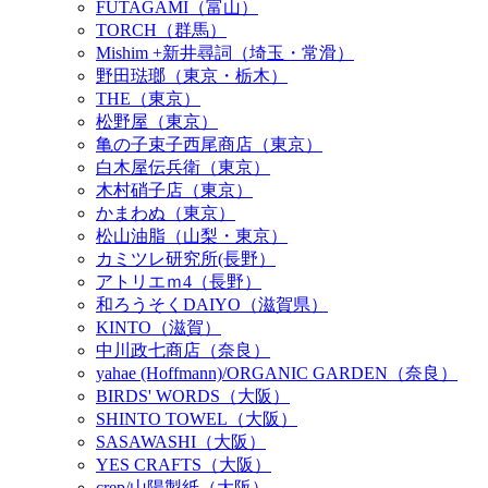
FUTAGAMI（富山）
TORCH（群馬）
Mishim +新井尋詞（埼玉・常滑）
野田琺瑯（東京・栃木）
THE（東京）
松野屋（東京）
亀の子束子西尾商店（東京）
白木屋伝兵衛（東京）
木村硝子店（東京）
かまわぬ（東京）
松山油脂（山梨・東京）
カミツレ研究所(長野）
アトリエｍ4（長野）
和ろうそくDAIYO（滋賀県）
KINTO（滋賀）
中川政七商店（奈良）
yahae (Hoffmann)/ORGANIC GARDEN（奈良）
BIRDS' WORDS（大阪）
SHINTO TOWEL（大阪）
SASAWASHI（大阪）
YES CRAFTS（大阪）
crep/山陽製紙（大阪）