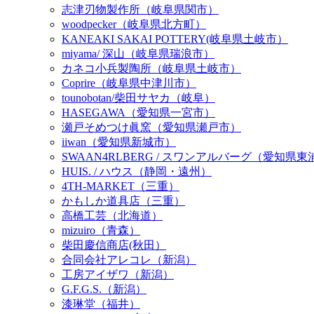
志津刃物製作所（岐阜県関市）
woodpecker（岐阜県北方町）
KANEAKI SAKAI POTTERY(岐阜県土岐市）
miyama/ 深山（岐阜県瑞浪市）
カネコ小兵製陶所（岐阜県土岐市）
Coprire（岐阜県中津川市）
tounobotan/柴田サヤカ（岐阜）
HASEGAWA（愛知県一宮市）
瀬戸そめつけ眞窯（愛知県瀬戸市）
iiwan（愛知県新城市）
SWAAN4RLBERG / スワンアルバーグ（愛知県
HUIS. / ハウス（静岡・遠州）
4TH-MARKET（三重）
かもしか道具店（三重）
高橋工芸（北海道）
mizuiro（青森）
柴田慶信商店(秋田）
合同会社アレコレ（新潟）
工房アイザワ（新潟）
G.F.G.S.（新潟）
漆琳堂（福井）