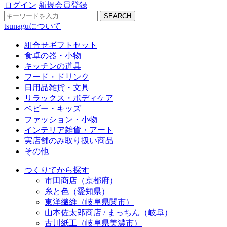
ログイン
新規会員登録
SEARCH
tsunaguについて
組合せギフトセット
食卓の器・小物
キッチンの道具
フード・ドリンク
日用品雑貨・文具
リラックス・ボディケア
ベビー・キッズ
ファッション・小物
インテリア雑貨・アート
実店舗のみ取り扱い商品
その他
つくりてから探す
市田商店（京都府）
糸と色（愛知県）
東洋繊維（岐阜県関市）
山本佐太郎商店 / まっちん（岐阜）
古川紙工（岐阜県美濃市）