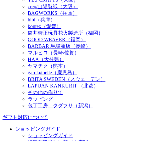
crep/山陽製紙（大阪）
BAGWORKS（兵庫）
hibi（兵庫）
kontex（愛媛）
筒井時正玩具花火製造所（福岡）
GOOD WEAVER（福岡）
BARBAR 馬場商店（長崎）
マルヒロ（長崎/佐賀）
HAA（大分県）
ヤマチク（熊本）
garota/toelle（鹿児島）
BRITA SWEDEN（スウェーデン）
LAPUAN KANKURIT （北欧）
その他の作りて
ラッピング
包丁工房 タダフサ（新潟）
ギフト対応について
ショッピングガイド
ショッピングガイド