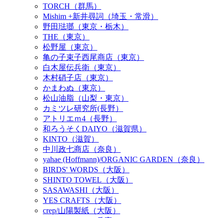
TORCH（群馬）
Mishim +新井尋詞（埼玉・常滑）
野田琺瑯（東京・栃木）
THE（東京）
松野屋（東京）
亀の子束子西尾商店（東京）
白木屋伝兵衛（東京）
木村硝子店（東京）
かまわぬ（東京）
松山油脂（山梨・東京）
カミツレ研究所(長野）
アトリエｍ4（長野）
和ろうそくDAIYO（滋賀県）
KINTO（滋賀）
中川政七商店（奈良）
yahae (Hoffmann)/ORGANIC GARDEN（奈良）
BIRDS' WORDS（大阪）
SHINTO TOWEL（大阪）
SASAWASHI（大阪）
YES CRAFTS（大阪）
crep/山陽製紙（大阪）