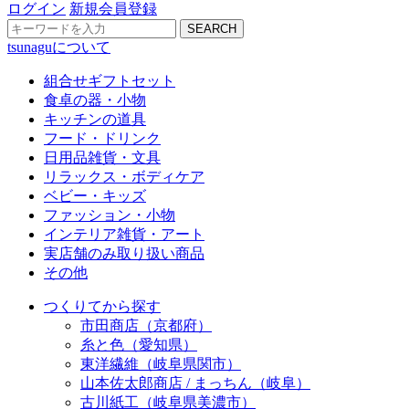
ログイン
新規会員登録
SEARCH
tsunaguについて
組合せギフトセット
食卓の器・小物
キッチンの道具
フード・ドリンク
日用品雑貨・文具
リラックス・ボディケア
ベビー・キッズ
ファッション・小物
インテリア雑貨・アート
実店舗のみ取り扱い商品
その他
つくりてから探す
市田商店（京都府）
糸と色（愛知県）
東洋繊維（岐阜県関市）
山本佐太郎商店 / まっちん（岐阜）
古川紙工（岐阜県美濃市）