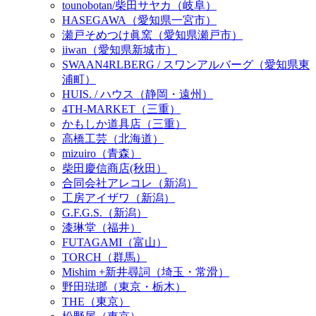
tounobotan/柴田サヤカ（岐阜）
HASEGAWA（愛知県一宮市）
瀬戸そめつけ眞窯（愛知県瀬戸市）
iiwan（愛知県新城市）
SWAAN4RLBERG / スワンアルバーグ（愛知県東
浦町）
HUIS. / ハウス（静岡・遠州）
4TH-MARKET（三重）
かもしか道具店（三重）
高橋工芸（北海道）
mizuiro（青森）
柴田慶信商店(秋田）
合同会社アレコレ（新潟）
工房アイザワ（新潟）
G.F.G.S.（新潟）
漆琳堂（福井）
FUTAGAMI（富山）
TORCH（群馬）
Mishim +新井尋詞（埼玉・常滑）
野田琺瑯（東京・栃木）
THE（東京）