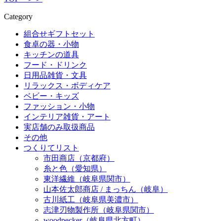
Category
組合せギフトセット
食卓の器・小物
キッチンの道具
フード・ドリンク
日用品雑貨・文具
リラックス・ボディケア
ベビー・キッズ
ファッション・小物
インテリア雑貨・アート
実店舗のみ取扱商品
その他
つくりてリスト
市田商店（京都府）
糸と色（愛知県）
東洋繊維（岐阜県関市）
山本佐太郎商店 / まっちん（岐阜）
古川紙工（岐阜県美濃市）
志津刃物製作所（岐阜県関市）
woodpecker（岐阜県北方町）