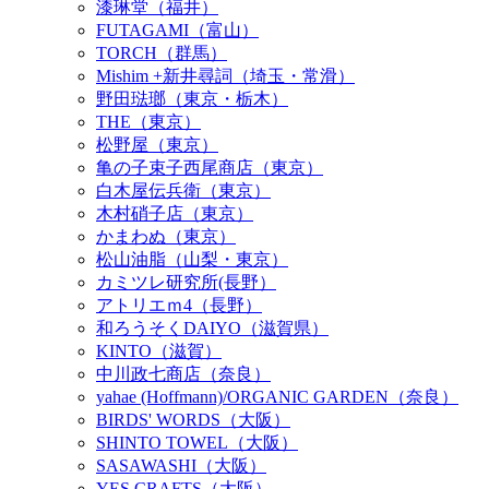
漆琳堂（福井）
FUTAGAMI（富山）
TORCH（群馬）
Mishim +新井尋詞（埼玉・常滑）
野田琺瑯（東京・栃木）
THE（東京）
松野屋（東京）
亀の子束子西尾商店（東京）
白木屋伝兵衛（東京）
木村硝子店（東京）
かまわぬ（東京）
松山油脂（山梨・東京）
カミツレ研究所(長野）
アトリエｍ4（長野）
和ろうそくDAIYO（滋賀県）
KINTO（滋賀）
中川政七商店（奈良）
yahae (Hoffmann)/ORGANIC GARDEN（奈良）
BIRDS' WORDS（大阪）
SHINTO TOWEL（大阪）
SASAWASHI（大阪）
YES CRAFTS（大阪）