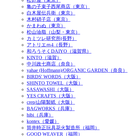
松野屋（東京）
亀の子束子西尾商店（東京）
白木屋伝兵衛（東京）
木村硝子店（東京）
かまわぬ（東京）
松山油脂（山梨・東京）
カミツレ研究所(長野）
アトリエｍ4（長野）
和ろうそくDAIYO（滋賀県）
KINTO（滋賀）
中川政七商店（奈良）
yahae (Hoffmann)/ORGANIC GARDEN（奈良）
BIRDS' WORDS（大阪）
SHINTO TOWEL（大阪）
SASAWASHI（大阪）
YES CRAFTS（大阪）
crep/山陽製紙（大阪）
BAGWORKS（兵庫）
hibi（兵庫）
kontex（愛媛）
筒井時正玩具花火製造所（福岡）
GOOD WEAVER（福岡）