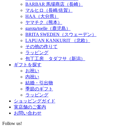
BARBAR 馬場商店（長崎）
マルヒロ（長崎/佐賀）
HAA（大分県）
ヤマチク（熊本）
garota/toelle（鹿児島）
BRITA SWEDEN（スウェーデン）
LAPUAN KANKURIT （北欧）
その他の作りて
ラッピング
包丁工房 タダフサ（新潟）
ギフトを探す
お祝い
内祝い
結婚・引出物
季節のギフト
ラッピング
ショッピングガイド
実店舗のご案内
お問い合わせ
Follow us!