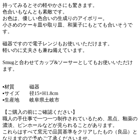
持ってみるとその軽やかさにも驚きます。
色合いもなんとも素敵です。
お色は、優しい色合いの生成りのアイボリー。
小さめのケーキ皿や取り皿、和菓子にもとても合いそうで
す。
磁器ですので電子レンジもお使いいただけます。
軽いのに丈夫さも兼ね備えています。
Smugと合わせてカップ&ソーサーとしてもお使いいただけ
ます。
▪︎材質 磁器
▪︎サイズ 径15×H1.8cm
▪︎生産地 岐阜県土岐市
【ご購入の前にご確認ください】
職人の手仕事で一つ一つ制作されているため、黒点、釉薬の
濃淡、ピンホールなどが見られることがあります。
これらはすべて窯元で品質基準をクリアしたもの（良品）と
なりますので予めご了承くださいませ。