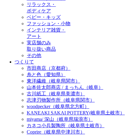
リラックス・
ボディケア
ベビー・キッズ
ファッション・小物
インテリア雑貨・
アート
実店舗のみ
取り扱い商品
その他
つくりて
市田商店（京都府）
糸と色（愛知県）
東洋繊維（岐阜県関市）
山本佐太郎商店 / まっちん（岐阜）
古川紙工（岐阜県美濃市）
志津刃物製作所（岐阜県関市）
woodpecker（岐阜県北方町）
KANEAKI SAKAI POTTERY(岐阜県土岐市）
miyama/ 深山（岐阜県瑞浪市）
カネコ小兵製陶所（岐阜県土岐市）
Coprire（岐阜県中津川市）