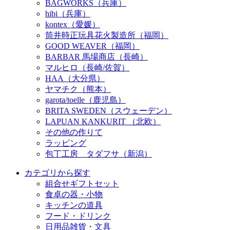
BAGWORKS（兵庫）
hibi（兵庫）
kontex（愛媛）
筒井時正玩具花火製造所（福岡）
GOOD WEAVER（福岡）
BARBAR 馬場商店（長崎）
マルヒロ（長崎/佐賀）
HAA（大分県）
ヤマチク（熊本）
garota/toelle（鹿児島）
BRITA SWEDEN（スウェーデン）
LAPUAN KANKURIT （北欧）
その他の作りて
ラッピング
包丁工房 タダフサ（新潟）
カテゴリから探す
組合せギフトセット
食卓の器・小物
キッチンの道具
フード・ドリンク
日用品雑貨・文具