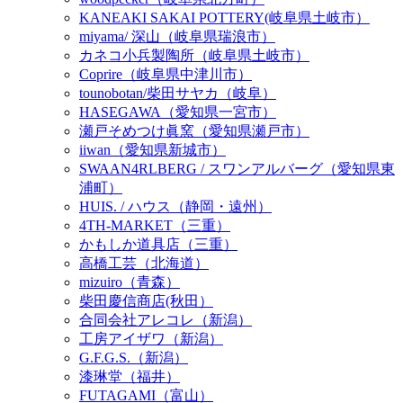
KANEAKI SAKAI POTTERY(岐阜県土岐市）
miyama/ 深山（岐阜県瑞浪市）
カネコ小兵製陶所（岐阜県土岐市）
Coprire（岐阜県中津川市）
tounobotan/柴田サヤカ（岐阜）
HASEGAWA（愛知県一宮市）
瀬戸そめつけ眞窯（愛知県瀬戸市）
iiwan（愛知県新城市）
SWAAN4RLBERG / スワンアルバーグ（愛知県東
浦町）
HUIS. / ハウス（静岡・遠州）
4TH-MARKET（三重）
かもしか道具店（三重）
高橋工芸（北海道）
mizuiro（青森）
柴田慶信商店(秋田）
合同会社アレコレ（新潟）
工房アイザワ（新潟）
G.F.G.S.（新潟）
漆琳堂（福井）
FUTAGAMI（富山）