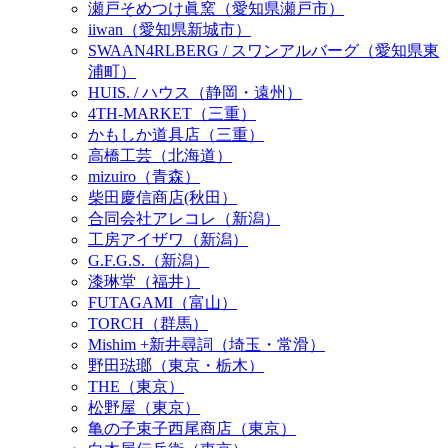
瀬戸そめつけ眞窯（愛知県瀬戸市）
iiwan（愛知県新城市）
SWAAN4RLBERG / スワンアルバーグ（愛知県東
浦町）
HUIS. / ハウス（静岡・遠州）
4TH-MARKET（三重）
かもしか道具店（三重）
高橋工芸（北海道）
mizuiro（青森）
柴田慶信商店(秋田）
合同会社アレコレ（新潟）
工房アイザワ（新潟）
G.F.G.S.（新潟）
漆琳堂（福井）
FUTAGAMI（富山）
TORCH（群馬）
Mishim +新井尋詞（埼玉・常滑）
野田琺瑯（東京・栃木）
THE（東京）
松野屋（東京）
亀の子束子西尾商店（東京）