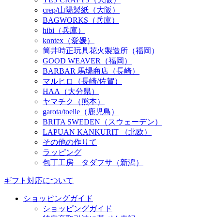
crep/山陽製紙（大阪）
BAGWORKS（兵庫）
hibi（兵庫）
kontex（愛媛）
筒井時正玩具花火製造所（福岡）
GOOD WEAVER（福岡）
BARBAR 馬場商店（長崎）
マルヒロ（長崎/佐賀）
HAA（大分県）
ヤマチク（熊本）
garota/toelle（鹿児島）
BRITA SWEDEN（スウェーデン）
LAPUAN KANKURIT （北欧）
その他の作りて
ラッピング
包丁工房 タダフサ（新潟）
ギフト対応について
ショッピングガイド
ショッピングガイド