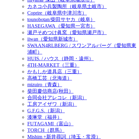
カネコ小兵製陶所（岐阜県土岐市）
Coprire（岐阜県中津川市）
tounobotan/柴田サヤカ（岐阜）
HASEGAWA（愛知県一宮市）
瀬戸そめつけ眞窯（愛知県瀬戸市）
iiwan（愛知県新城市）
SWAAN4RLBERG / スワンアルバーグ（愛知県東
浦町）
HUIS. / ハウス（静岡・遠州）
4TH-MARKET（三重）
かもしか道具店（三重）
高橋工芸（北海道）
mizuiro（青森）
柴田慶信商店(秋田）
合同会社アレコレ（新潟）
工房アイザワ（新潟）
G.F.G.S.（新潟）
漆琳堂（福井）
FUTAGAMI（富山）
TORCH（群馬）
Mishim +新井尋詞（埼玉・常滑）