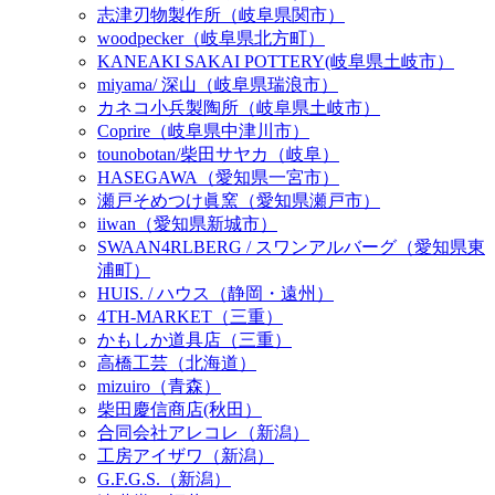
志津刃物製作所（岐阜県関市）
woodpecker（岐阜県北方町）
KANEAKI SAKAI POTTERY(岐阜県土岐市）
miyama/ 深山（岐阜県瑞浪市）
カネコ小兵製陶所（岐阜県土岐市）
Coprire（岐阜県中津川市）
tounobotan/柴田サヤカ（岐阜）
HASEGAWA（愛知県一宮市）
瀬戸そめつけ眞窯（愛知県瀬戸市）
iiwan（愛知県新城市）
SWAAN4RLBERG / スワンアルバーグ（愛知県東
浦町）
HUIS. / ハウス（静岡・遠州）
4TH-MARKET（三重）
かもしか道具店（三重）
高橋工芸（北海道）
mizuiro（青森）
柴田慶信商店(秋田）
合同会社アレコレ（新潟）
工房アイザワ（新潟）
G.F.G.S.（新潟）