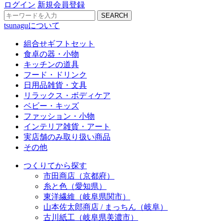
ログイン
新規会員登録
SEARCH
tsunaguについて
組合せギフトセット
食卓の器・小物
キッチンの道具
フード・ドリンク
日用品雑貨・文具
リラックス・ボディケア
ベビー・キッズ
ファッション・小物
インテリア雑貨・アート
実店舗のみ取り扱い商品
その他
つくりてから探す
市田商店（京都府）
糸と色（愛知県）
東洋繊維（岐阜県関市）
山本佐太郎商店 / まっちん（岐阜）
古川紙工（岐阜県美濃市）