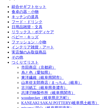
組合せギフトセット
食卓の器・小物
キッチンの道具
フード・ドリンク
日用品雑貨・文具
リラックス・ボディケア
ベビー・キッズ
ファッション・小物
インテリア雑貨・アート
実店舗のみ取扱商品
その他
つくりてリスト
市田商店（京都府）
糸と色（愛知県）
東洋繊維（岐阜県関市）
山本佐太郎商店 / まっちん（岐阜）
古川紙工（岐阜県美濃市）
志津刃物製作所（岐阜県関市）
woodpecker（岐阜県北方町）
KANEAKI SAKAI POTTERY(岐阜県土岐市）
miyama/ 深山（岐阜県瑞浪市）