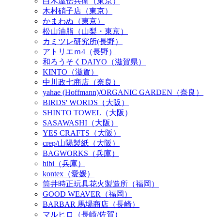
白木屋伝兵衛（東京）
木村硝子店（東京）
かまわぬ（東京）
松山油脂（山梨・東京）
カミツレ研究所(長野）
アトリエｍ4（長野）
和ろうそくDAIYO（滋賀県）
KINTO（滋賀）
中川政七商店（奈良）
yahae (Hoffmann)/ORGANIC GARDEN（奈良）
BIRDS' WORDS（大阪）
SHINTO TOWEL（大阪）
SASAWASHI（大阪）
YES CRAFTS（大阪）
crep/山陽製紙（大阪）
BAGWORKS（兵庫）
hibi（兵庫）
kontex（愛媛）
筒井時正玩具花火製造所（福岡）
GOOD WEAVER（福岡）
BARBAR 馬場商店（長崎）
マルヒロ（長崎/佐賀）