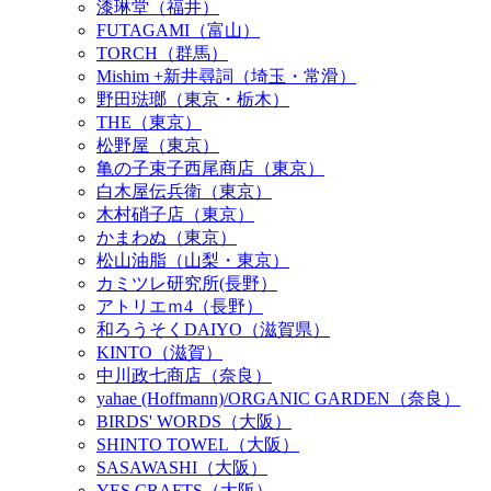
漆琳堂（福井）
FUTAGAMI（富山）
TORCH（群馬）
Mishim +新井尋詞（埼玉・常滑）
野田琺瑯（東京・栃木）
THE（東京）
松野屋（東京）
亀の子束子西尾商店（東京）
白木屋伝兵衛（東京）
木村硝子店（東京）
かまわぬ（東京）
松山油脂（山梨・東京）
カミツレ研究所(長野）
アトリエｍ4（長野）
和ろうそくDAIYO（滋賀県）
KINTO（滋賀）
中川政七商店（奈良）
yahae (Hoffmann)/ORGANIC GARDEN（奈良）
BIRDS' WORDS（大阪）
SHINTO TOWEL（大阪）
SASAWASHI（大阪）
YES CRAFTS（大阪）