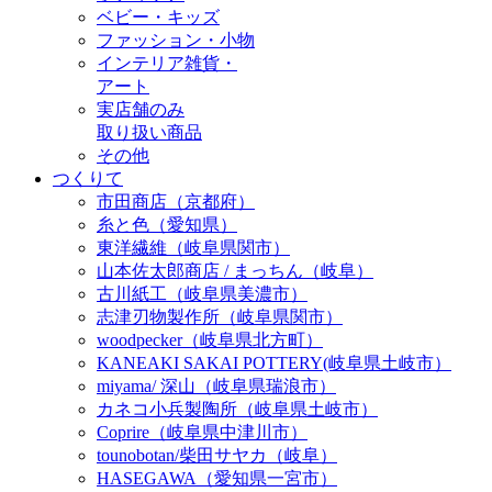
ベビー・キッズ
ファッション・小物
インテリア雑貨・
アート
実店舗のみ
取り扱い商品
その他
つくりて
市田商店（京都府）
糸と色（愛知県）
東洋繊維（岐阜県関市）
山本佐太郎商店 / まっちん（岐阜）
古川紙工（岐阜県美濃市）
志津刃物製作所（岐阜県関市）
woodpecker（岐阜県北方町）
KANEAKI SAKAI POTTERY(岐阜県土岐市）
miyama/ 深山（岐阜県瑞浪市）
カネコ小兵製陶所（岐阜県土岐市）
Coprire（岐阜県中津川市）
tounobotan/柴田サヤカ（岐阜）
HASEGAWA（愛知県一宮市）