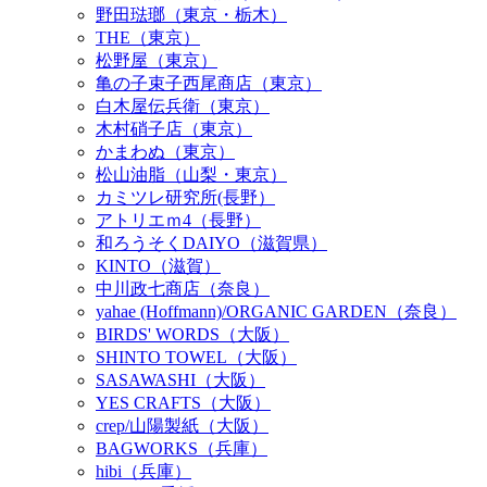
野田琺瑯（東京・栃木）
THE（東京）
松野屋（東京）
亀の子束子西尾商店（東京）
白木屋伝兵衛（東京）
木村硝子店（東京）
かまわぬ（東京）
松山油脂（山梨・東京）
カミツレ研究所(長野）
アトリエｍ4（長野）
和ろうそくDAIYO（滋賀県）
KINTO（滋賀）
中川政七商店（奈良）
yahae (Hoffmann)/ORGANIC GARDEN（奈良）
BIRDS' WORDS（大阪）
SHINTO TOWEL（大阪）
SASAWASHI（大阪）
YES CRAFTS（大阪）
crep/山陽製紙（大阪）
BAGWORKS（兵庫）
hibi（兵庫）