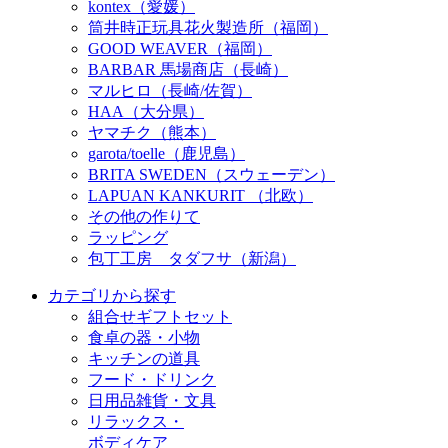
kontex（愛媛）
筒井時正玩具花火製造所（福岡）
GOOD WEAVER（福岡）
BARBAR 馬場商店（長崎）
マルヒロ（長崎/佐賀）
HAA（大分県）
ヤマチク（熊本）
garota/toelle（鹿児島）
BRITA SWEDEN（スウェーデン）
LAPUAN KANKURIT （北欧）
その他の作りて
ラッピング
包丁工房 タダフサ（新潟）
カテゴリから探す
組合せギフトセット
食卓の器・小物
キッチンの道具
フード・ドリンク
日用品雑貨・文具
リラックス・
ボディケア