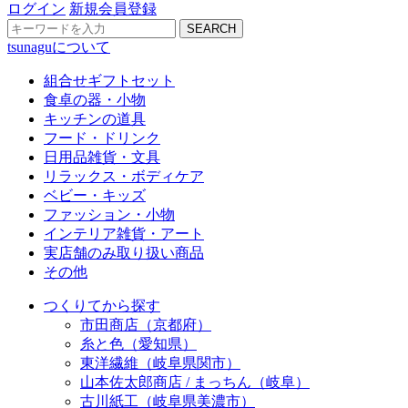
ログイン
新規会員登録
SEARCH
tsunaguについて
組合せギフトセット
食卓の器・小物
キッチンの道具
フード・ドリンク
日用品雑貨・文具
リラックス・ボディケア
ベビー・キッズ
ファッション・小物
インテリア雑貨・アート
実店舗のみ取り扱い商品
その他
つくりてから探す
市田商店（京都府）
糸と色（愛知県）
東洋繊維（岐阜県関市）
山本佐太郎商店 / まっちん（岐阜）
古川紙工（岐阜県美濃市）