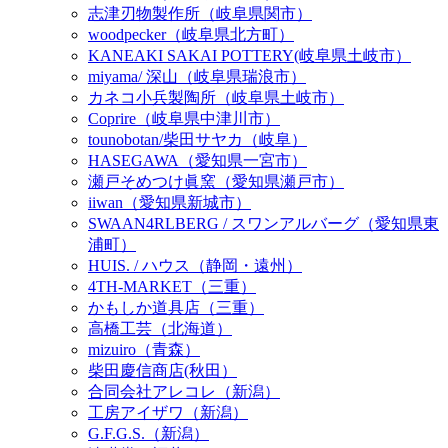
志津刃物製作所（岐阜県関市）
woodpecker（岐阜県北方町）
KANEAKI SAKAI POTTERY(岐阜県土岐市）
miyama/ 深山（岐阜県瑞浪市）
カネコ小兵製陶所（岐阜県土岐市）
Coprire（岐阜県中津川市）
tounobotan/柴田サヤカ（岐阜）
HASEGAWA（愛知県一宮市）
瀬戸そめつけ眞窯（愛知県瀬戸市）
iiwan（愛知県新城市）
SWAAN4RLBERG / スワンアルバーグ（愛知県東
浦町）
HUIS. / ハウス（静岡・遠州）
4TH-MARKET（三重）
かもしか道具店（三重）
高橋工芸（北海道）
mizuiro（青森）
柴田慶信商店(秋田）
合同会社アレコレ（新潟）
工房アイザワ（新潟）
G.F.G.S.（新潟）