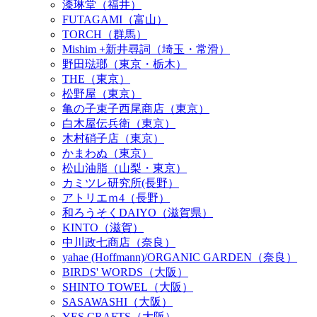
漆琳堂（福井）
FUTAGAMI（富山）
TORCH（群馬）
Mishim +新井尋詞（埼玉・常滑）
野田琺瑯（東京・栃木）
THE（東京）
松野屋（東京）
亀の子束子西尾商店（東京）
白木屋伝兵衛（東京）
木村硝子店（東京）
かまわぬ（東京）
松山油脂（山梨・東京）
カミツレ研究所(長野）
アトリエｍ4（長野）
和ろうそくDAIYO（滋賀県）
KINTO（滋賀）
中川政七商店（奈良）
yahae (Hoffmann)/ORGANIC GARDEN（奈良）
BIRDS' WORDS（大阪）
SHINTO TOWEL（大阪）
SASAWASHI（大阪）
YES CRAFTS（大阪）