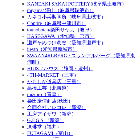
KANEAKI SAKAI POTTERY(岐阜県土岐市）
miyama/ 深山（岐阜県瑞浪市）
カネコ小兵製陶所（岐阜県土岐市）
Coprire（岐阜県中津川市）
tounobotan/柴田サヤカ（岐阜）
HASEGAWA（愛知県一宮市）
瀬戸そめつけ眞窯（愛知県瀬戸市）
iiwan（愛知県新城市）
SWAAN4RLBERG / スワンアルバーグ（愛知県東
浦町）
HUIS. / ハウス（静岡・遠州）
4TH-MARKET（三重）
かもしか道具店（三重）
高橋工芸（北海道）
mizuiro（青森）
柴田慶信商店(秋田）
合同会社アレコレ（新潟）
工房アイザワ（新潟）
G.F.G.S.（新潟）
漆琳堂（福井）
FUTAGAMI（富山）