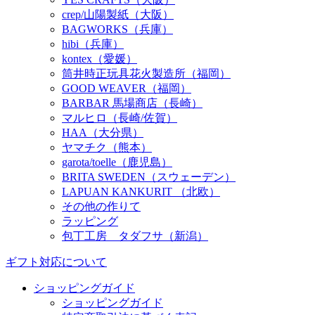
crep/山陽製紙（大阪）
BAGWORKS（兵庫）
hibi（兵庫）
kontex（愛媛）
筒井時正玩具花火製造所（福岡）
GOOD WEAVER（福岡）
BARBAR 馬場商店（長崎）
マルヒロ（長崎/佐賀）
HAA（大分県）
ヤマチク（熊本）
garota/toelle（鹿児島）
BRITA SWEDEN（スウェーデン）
LAPUAN KANKURIT （北欧）
その他の作りて
ラッピング
包丁工房 タダフサ（新潟）
ギフト対応について
ショッピングガイド
ショッピングガイド