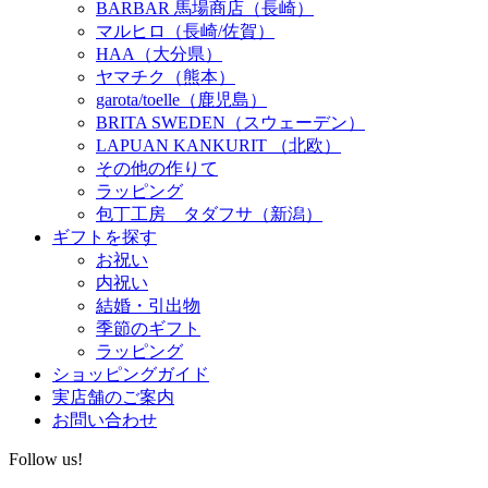
BARBAR 馬場商店（長崎）
マルヒロ（長崎/佐賀）
HAA（大分県）
ヤマチク（熊本）
garota/toelle（鹿児島）
BRITA SWEDEN（スウェーデン）
LAPUAN KANKURIT （北欧）
その他の作りて
ラッピング
包丁工房 タダフサ（新潟）
ギフトを探す
お祝い
内祝い
結婚・引出物
季節のギフト
ラッピング
ショッピングガイド
実店舗のご案内
お問い合わせ
Follow us!