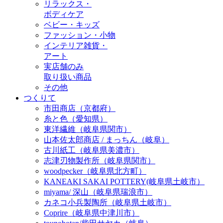
リラックス・
ボディケア
ベビー・キッズ
ファッション・小物
インテリア雑貨・
アート
実店舗のみ
取り扱い商品
その他
つくりて
市田商店（京都府）
糸と色（愛知県）
東洋繊維（岐阜県関市）
山本佐太郎商店 / まっちん（岐阜）
古川紙工（岐阜県美濃市）
志津刃物製作所（岐阜県関市）
woodpecker（岐阜県北方町）
KANEAKI SAKAI POTTERY(岐阜県土岐市）
miyama/ 深山（岐阜県瑞浪市）
カネコ小兵製陶所（岐阜県土岐市）
Coprire（岐阜県中津川市）