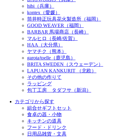
hibi（兵庫）
kontex（愛媛）
筒井時正玩具花火製造所（福岡）
GOOD WEAVER（福岡）
BARBAR 馬場商店（長崎）
マルヒロ（長崎/佐賀）
HAA（大分県）
ヤマチク（熊本）
garota/toelle（鹿児島）
BRITA SWEDEN（スウェーデン）
LAPUAN KANKURIT （北欧）
その他の作りて
ラッピング
包丁工房 タダフサ（新潟）
カテゴリから探す
組合せギフトセット
食卓の器・小物
キッチンの道具
フード・ドリンク
日用品雑貨・文具