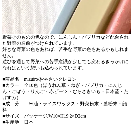
野菜そのものの色なので、にんじん・パプリカなど配合され
た野菜の名前がつけられています。
好きな野菜の色もあれば、苦手な野菜の色もあるかもしれま
せん。
遊びを通して野菜への苦手意識が少しでも変わるきっかけに
なればという想いも込められています。
■商品名 mizuiro/おやさいクレヨン
■カラー 全10色（ほうれん草・ねぎ・パプリカ・にんじ
ん・ごぼう・りんご・赤ビーツ・むらさきいも・日本藍・た
けすみ）
■成 分 米油・ライスワックス・野菜粉末・藍粉末・顔
料
■サイズ パッケージ/W10×H19.2×D2cm
■生産地 日本