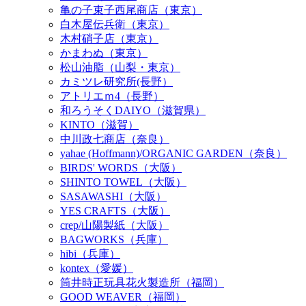
亀の子束子西尾商店（東京）
白木屋伝兵衛（東京）
木村硝子店（東京）
かまわぬ（東京）
松山油脂（山梨・東京）
カミツレ研究所(長野）
アトリエｍ4（長野）
和ろうそくDAIYO（滋賀県）
KINTO（滋賀）
中川政七商店（奈良）
yahae (Hoffmann)/ORGANIC GARDEN（奈良）
BIRDS' WORDS（大阪）
SHINTO TOWEL（大阪）
SASAWASHI（大阪）
YES CRAFTS（大阪）
crep/山陽製紙（大阪）
BAGWORKS（兵庫）
hibi（兵庫）
kontex（愛媛）
筒井時正玩具花火製造所（福岡）
GOOD WEAVER（福岡）