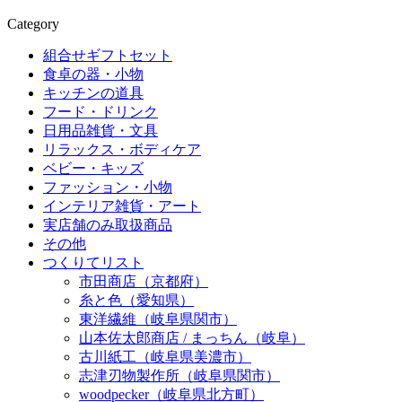
Category
組合せギフトセット
食卓の器・小物
キッチンの道具
フード・ドリンク
日用品雑貨・文具
リラックス・ボディケア
ベビー・キッズ
ファッション・小物
インテリア雑貨・アート
実店舗のみ取扱商品
その他
つくりてリスト
市田商店（京都府）
糸と色（愛知県）
東洋繊維（岐阜県関市）
山本佐太郎商店 / まっちん（岐阜）
古川紙工（岐阜県美濃市）
志津刃物製作所（岐阜県関市）
woodpecker（岐阜県北方町）