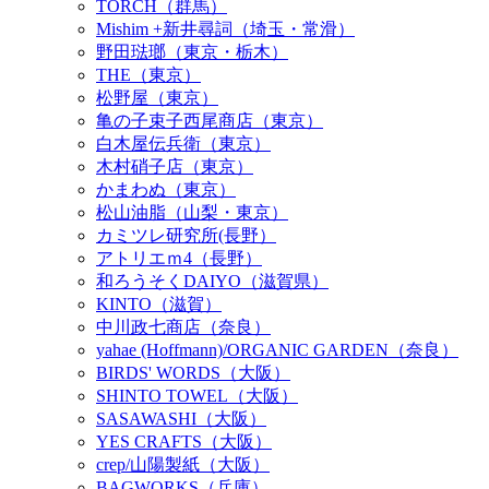
TORCH（群馬）
Mishim +新井尋詞（埼玉・常滑）
野田琺瑯（東京・栃木）
THE（東京）
松野屋（東京）
亀の子束子西尾商店（東京）
白木屋伝兵衛（東京）
木村硝子店（東京）
かまわぬ（東京）
松山油脂（山梨・東京）
カミツレ研究所(長野）
アトリエｍ4（長野）
和ろうそくDAIYO（滋賀県）
KINTO（滋賀）
中川政七商店（奈良）
yahae (Hoffmann)/ORGANIC GARDEN（奈良）
BIRDS' WORDS（大阪）
SHINTO TOWEL（大阪）
SASAWASHI（大阪）
YES CRAFTS（大阪）
crep/山陽製紙（大阪）
BAGWORKS（兵庫）