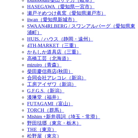
tounobotan/柴田サヤカ（岐阜）
HASEGAWA（愛知県一宮市）
瀬戸そめつけ眞窯（愛知県瀬戸市）
iiwan（愛知県新城市）
SWAAN4RLBERG / スワンアルバーグ（愛知県東
浦町）
HUIS. / ハウス（静岡・遠州）
4TH-MARKET（三重）
かもしか道具店（三重）
高橋工芸（北海道）
mizuiro（青森）
柴田慶信商店(秋田）
合同会社アレコレ（新潟）
工房アイザワ（新潟）
G.F.G.S.（新潟）
漆琳堂（福井）
FUTAGAMI（富山）
TORCH（群馬）
Mishim +新井尋詞（埼玉・常滑）
野田琺瑯（東京・栃木）
THE（東京）
松野屋（東京）