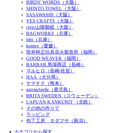
BIRDS' WORDS（大阪）
SHINTO TOWEL（大阪）
SASAWASHI（大阪）
YES CRAFTS（大阪）
crep/山陽製紙（大阪）
BAGWORKS（兵庫）
hibi（兵庫）
kontex（愛媛）
筒井時正玩具花火製造所（福岡）
GOOD WEAVER（福岡）
BARBAR 馬場商店（長崎）
マルヒロ（長崎/佐賀）
HAA（大分県）
ヤマチク（熊本）
garota/toelle（鹿児島）
BRITA SWEDEN（スウェーデン）
LAPUAN KANKURIT （北欧）
その他の作りて
ラッピング
包丁工房 タダフサ（新潟）
カテゴリから探す