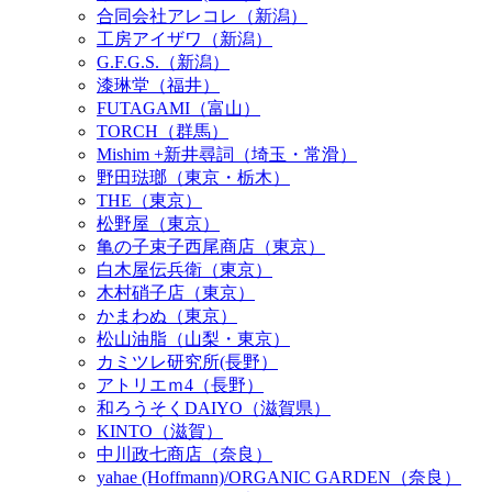
合同会社アレコレ（新潟）
工房アイザワ（新潟）
G.F.G.S.（新潟）
漆琳堂（福井）
FUTAGAMI（富山）
TORCH（群馬）
Mishim +新井尋詞（埼玉・常滑）
野田琺瑯（東京・栃木）
THE（東京）
松野屋（東京）
亀の子束子西尾商店（東京）
白木屋伝兵衛（東京）
木村硝子店（東京）
かまわぬ（東京）
松山油脂（山梨・東京）
カミツレ研究所(長野）
アトリエｍ4（長野）
和ろうそくDAIYO（滋賀県）
KINTO（滋賀）
中川政七商店（奈良）
yahae (Hoffmann)/ORGANIC GARDEN（奈良）