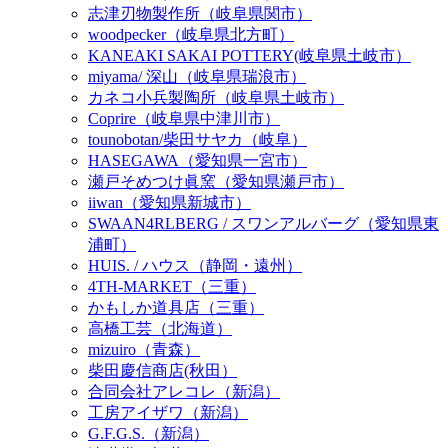
志津刃物製作所（岐阜県関市）
woodpecker（岐阜県北方町）
KANEAKI SAKAI POTTERY(岐阜県土岐市）
miyama/ 深山（岐阜県瑞浪市）
カネコ小兵製陶所（岐阜県土岐市）
Coprire（岐阜県中津川市）
tounobotan/柴田サヤカ（岐阜）
HASEGAWA（愛知県一宮市）
瀬戸そめつけ眞窯（愛知県瀬戸市）
iiwan（愛知県新城市）
SWAAN4RLBERG / スワンアルバーグ（愛知県東
浦町）
HUIS. / ハウス（静岡・遠州）
4TH-MARKET（三重）
かもしか道具店（三重）
高橋工芸（北海道）
mizuiro（青森）
柴田慶信商店(秋田）
合同会社アレコレ（新潟）
工房アイザワ（新潟）
G.F.G.S.（新潟）