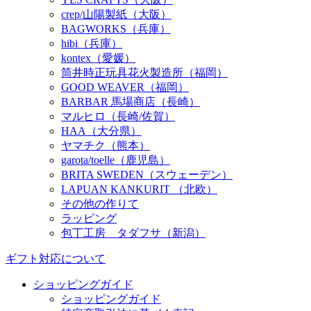
crep/山陽製紙（大阪）
BAGWORKS（兵庫）
hibi（兵庫）
kontex（愛媛）
筒井時正玩具花火製造所（福岡）
GOOD WEAVER（福岡）
BARBAR 馬場商店（長崎）
マルヒロ（長崎/佐賀）
HAA（大分県）
ヤマチク（熊本）
garota/toelle（鹿児島）
BRITA SWEDEN（スウェーデン）
LAPUAN KANKURIT （北欧）
その他の作りて
ラッピング
包丁工房 タダフサ（新潟）
ギフト対応について
ショッピングガイド
ショッピングガイド