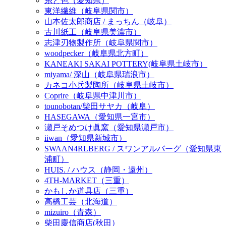
糸と色（愛知県）
東洋繊維（岐阜県関市）
山本佐太郎商店 / まっちん（岐阜）
古川紙工（岐阜県美濃市）
志津刃物製作所（岐阜県関市）
woodpecker（岐阜県北方町）
KANEAKI SAKAI POTTERY(岐阜県土岐市）
miyama/ 深山（岐阜県瑞浪市）
カネコ小兵製陶所（岐阜県土岐市）
Coprire（岐阜県中津川市）
tounobotan/柴田サヤカ（岐阜）
HASEGAWA（愛知県一宮市）
瀬戸そめつけ眞窯（愛知県瀬戸市）
iiwan（愛知県新城市）
SWAAN4RLBERG / スワンアルバーグ（愛知県東
浦町）
HUIS. / ハウス（静岡・遠州）
4TH-MARKET（三重）
かもしか道具店（三重）
高橋工芸（北海道）
mizuiro（青森）
柴田慶信商店(秋田）