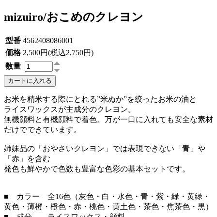
mizuiro/おこめのクレヨン
型番
4562408086001
価格
2,500円(税込2,750円)
数量
カートに入れる
お米を精米する際にとれる”米ぬか”を絞ったお米の油と
ライスワックスが主成分のクレヨン。
無機顔料と有機顔料で着色。万が一口に入れても安全な素材
だけでできています。
姉妹品の「おやさいクレヨン」では表現できない「青」や
「赤」を含む
発色も鮮やかで色数も豊富な色彩の基本セットです。
■ カラー 全16色（灰色・白・水色・青・紫・緑・黄緑・
黄色・薄橙・橙色・赤・桃色・黄土色・茶色・焦茶色・黒）
■ 成分 ライスワックス・顔料