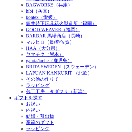
BAGWORKS（兵庫）
hibi（兵庫）
kontex（愛媛）
筒井時正玩具花火製造所（福岡）
GOOD WEAVER（福岡）
BARBAR 馬場商店（長崎）
マルヒロ（長崎/佐賀）
HAA（大分県）
ヤマチク（熊本）
garota/toelle（鹿児島）
BRITA SWEDEN（スウェーデン）
LAPUAN KANKURIT （北欧）
その他の作りて
ラッピング
包丁工房 タダフサ（新潟）
ギフトを探す
お祝い
内祝い
結婚・引出物
季節のギフト
ラッピング