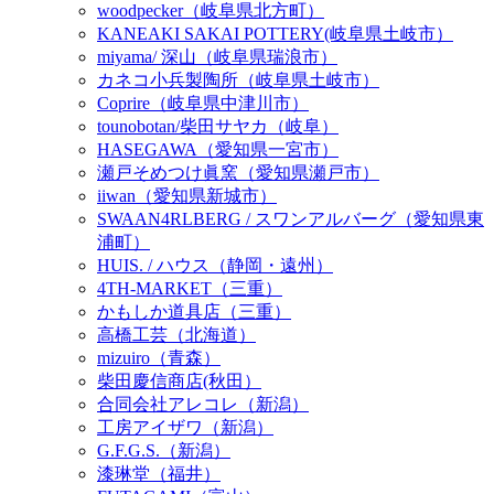
woodpecker（岐阜県北方町）
KANEAKI SAKAI POTTERY(岐阜県土岐市）
miyama/ 深山（岐阜県瑞浪市）
カネコ小兵製陶所（岐阜県土岐市）
Coprire（岐阜県中津川市）
tounobotan/柴田サヤカ（岐阜）
HASEGAWA（愛知県一宮市）
瀬戸そめつけ眞窯（愛知県瀬戸市）
iiwan（愛知県新城市）
SWAAN4RLBERG / スワンアルバーグ（愛知県東
浦町）
HUIS. / ハウス（静岡・遠州）
4TH-MARKET（三重）
かもしか道具店（三重）
高橋工芸（北海道）
mizuiro（青森）
柴田慶信商店(秋田）
合同会社アレコレ（新潟）
工房アイザワ（新潟）
G.F.G.S.（新潟）
漆琳堂（福井）