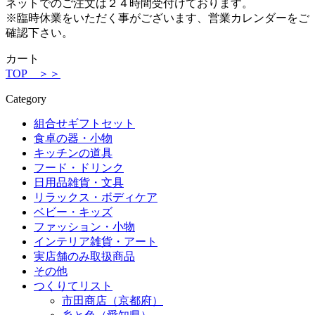
ネットでのご注文は２４時間受付けております。
※臨時休業をいただく事がございます、営業カレンダーをご
確認下さい。
カート
TOP ＞＞
Category
組合せギフトセット
食卓の器・小物
キッチンの道具
フード・ドリンク
日用品雑貨・文具
リラックス・ボディケア
ベビー・キッズ
ファッション・小物
インテリア雑貨・アート
実店舗のみ取扱商品
その他
つくりてリスト
市田商店（京都府）