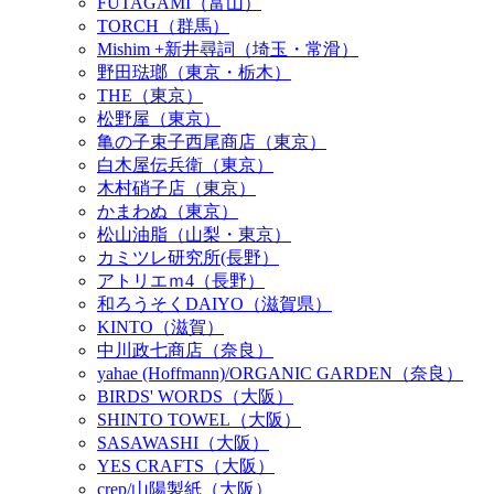
FUTAGAMI（富山）
TORCH（群馬）
Mishim +新井尋詞（埼玉・常滑）
野田琺瑯（東京・栃木）
THE（東京）
松野屋（東京）
亀の子束子西尾商店（東京）
白木屋伝兵衛（東京）
木村硝子店（東京）
かまわぬ（東京）
松山油脂（山梨・東京）
カミツレ研究所(長野）
アトリエｍ4（長野）
和ろうそくDAIYO（滋賀県）
KINTO（滋賀）
中川政七商店（奈良）
yahae (Hoffmann)/ORGANIC GARDEN（奈良）
BIRDS' WORDS（大阪）
SHINTO TOWEL（大阪）
SASAWASHI（大阪）
YES CRAFTS（大阪）
crep/山陽製紙（大阪）