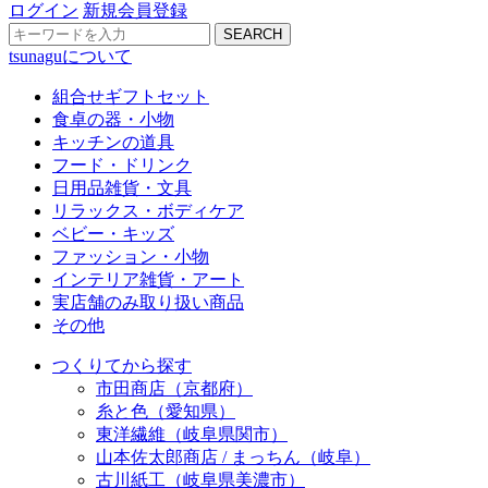
ログイン
新規会員登録
SEARCH
tsunaguについて
組合せギフトセット
食卓の器・小物
キッチンの道具
フード・ドリンク
日用品雑貨・文具
リラックス・ボディケア
ベビー・キッズ
ファッション・小物
インテリア雑貨・アート
実店舗のみ取り扱い商品
その他
つくりてから探す
市田商店（京都府）
糸と色（愛知県）
東洋繊維（岐阜県関市）
山本佐太郎商店 / まっちん（岐阜）
古川紙工（岐阜県美濃市）