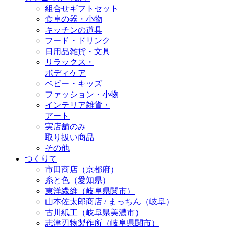
組合せギフトセット
食卓の器・小物
キッチンの道具
フード・ドリンク
日用品雑貨・文具
リラックス・
ボディケア
ベビー・キッズ
ファッション・小物
インテリア雑貨・
アート
実店舗のみ
取り扱い商品
その他
つくりて
市田商店（京都府）
糸と色（愛知県）
東洋繊維（岐阜県関市）
山本佐太郎商店 / まっちん（岐阜）
古川紙工（岐阜県美濃市）
志津刃物製作所（岐阜県関市）