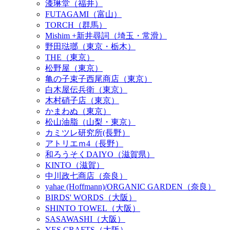
漆琳堂（福井）
FUTAGAMI（富山）
TORCH（群馬）
Mishim +新井尋詞（埼玉・常滑）
野田琺瑯（東京・栃木）
THE（東京）
松野屋（東京）
亀の子束子西尾商店（東京）
白木屋伝兵衛（東京）
木村硝子店（東京）
かまわぬ（東京）
松山油脂（山梨・東京）
カミツレ研究所(長野）
アトリエｍ4（長野）
和ろうそくDAIYO（滋賀県）
KINTO（滋賀）
中川政七商店（奈良）
yahae (Hoffmann)/ORGANIC GARDEN（奈良）
BIRDS' WORDS（大阪）
SHINTO TOWEL（大阪）
SASAWASHI（大阪）
YES CRAFTS（大阪）