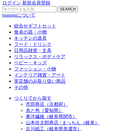
ログイン
新規会員登録
SEARCH
tsunaguについて
組合せギフトセット
食卓の器・小物
キッチンの道具
フード・ドリンク
日用品雑貨・文具
リラックス・ボディケア
ベビー・キッズ
ファッション・小物
インテリア雑貨・アート
実店舗のみ取り扱い商品
その他
つくりてから探す
市田商店（京都府）
糸と色（愛知県）
東洋繊維（岐阜県関市）
山本佐太郎商店 / まっちん（岐阜）
古川紙工（岐阜県美濃市）