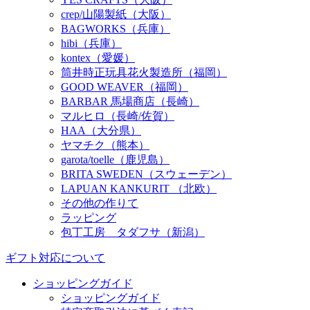
crep/山陽製紙（大阪）
BAGWORKS（兵庫）
hibi（兵庫）
kontex（愛媛）
筒井時正玩具花火製造所（福岡）
GOOD WEAVER（福岡）
BARBAR 馬場商店（長崎）
マルヒロ（長崎/佐賀）
HAA（大分県）
ヤマチク（熊本）
garota/toelle（鹿児島）
BRITA SWEDEN（スウェーデン）
LAPUAN KANKURIT （北欧）
その他の作りて
ラッピング
包丁工房 タダフサ（新潟）
ギフト対応について
ショッピングガイド
ショッピングガイド