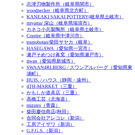
志津刃物製作所（岐阜県関市）
woodpecker（岐阜県北方町）
KANEAKI SAKAI POTTERY(岐阜県土岐市）
miyama/ 深山（岐阜県瑞浪市）
カネコ小兵製陶所（岐阜県土岐市）
Coprire（岐阜県中津川市）
tounobotan/柴田サヤカ（岐阜）
HASEGAWA（愛知県一宮市）
瀬戸そめつけ眞窯（愛知県瀬戸市）
iiwan（愛知県新城市）
SWAAN4RLBERG / スワンアルバーグ（愛知県東
浦町）
HUIS. / ハウス（静岡・遠州）
4TH-MARKET（三重）
かもしか道具店（三重）
高橋工芸（北海道）
mizuiro（青森）
柴田慶信商店(秋田）
合同会社アレコレ（新潟）
工房アイザワ（新潟）
G.F.G.S.（新潟）