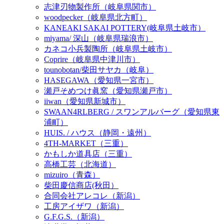
志津刃物製作所（岐阜県関市）
woodpecker（岐阜県北方町）
KANEAKI SAKAI POTTERY(岐阜県土岐市）
miyama/ 深山（岐阜県瑞浪市）
カネコ小兵製陶所（岐阜県土岐市）
Coprire（岐阜県中津川市）
tounobotan/柴田サヤカ（岐阜）
HASEGAWA（愛知県一宮市）
瀬戸そめつけ眞窯（愛知県瀬戸市）
iiwan（愛知県新城市）
SWAAN4RLBERG / スワンアルバーグ（愛知県東
浦町）
HUIS. / ハウス（静岡・遠州）
4TH-MARKET（三重）
かもしか道具店（三重）
高橋工芸（北海道）
mizuiro（青森）
柴田慶信商店(秋田）
合同会社アレコレ（新潟）
工房アイザワ（新潟）
G.F.G.S.（新潟）