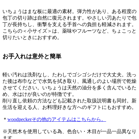
いちょうはまな板に最適の素材。弾力性があり、ある程度の
包丁の切り跡は自然に復元されます。やさしい刃あたりで包
丁が長持ちし、衝撃を支える手首への負担も軽減されます。
こちらの＜小サイズ＞は、薬味やフルーツなど、ちょこっと
切りたいときにおすすめ。
お手入れは意外と簡単
軽い汚れは洗剤なし、たわしでゴシゴシだけで大丈夫。洗っ
た後は布巾などで水気を拭き取り、風通しのよい場所で乾燥
させてください。いちょうは天然の油分を多く含んでいるた
め、水はけが良いのが特徴です。
削り直し依頼の方法なども記載された取扱説明書も同封。新
生活を迎える人、お料理好きな方へのギフトにもおすすめ。
＊
woodpeckerその他のアイテムはこちらから。
※天然木を使用している為、色合い・木目が一品一品異なり
ます。