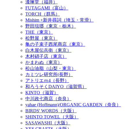
漆琳堂（福井）
FUTAGAMI（富山）
TORCH（群馬）
Mishim +新井尋詞（埼玉・常滑）
野田琺瑯（東京・栃木）
THE（東京）
松野屋（東京）
亀の子束子西尾商店（東京）
白木屋伝兵衛（東京）
木村硝子店（東京）
かまわぬ（東京）
松山油脂（山梨・東京）
カミツレ研究所(長野）
アトリエｍ4（長野）
和ろうそくDAIYO（滋賀県）
KINTO（滋賀）
中川政七商店（奈良）
yahae (Hoffmann)/ORGANIC GARDEN（奈良）
BIRDS' WORDS（大阪）
SHINTO TOWEL（大阪）
SASAWASHI（大阪）
YES CRAFTS（大阪）