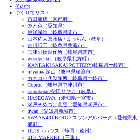
その他
つくりてリスト
市田商店（京都府）
糸と色（愛知県）
東洋繊維（岐阜県関市）
山本佐太郎商店 / まっちん（岐阜）
古川紙工（岐阜県美濃市）
志津刃物製作所（岐阜県関市）
woodpecker（岐阜県北方町）
KANEAKI SAKAI POTTERY(岐阜県土岐市）
miyama/ 深山（岐阜県瑞浪市）
カネコ小兵製陶所（岐阜県土岐市）
Coprire（岐阜県中津川市）
tounobotan/柴田サヤカ（岐阜）
HASEGAWA（愛知県一宮市）
瀬戸そめつけ眞窯（愛知県瀬戸市）
iiwan（愛知県新城市）
SWAAN4RLBERG / スワンアルバーグ（愛知県東
浦町）
HUIS. / ハウス（静岡・遠州）
4TH-MARKET（三重）