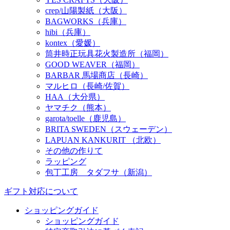
crep/山陽製紙（大阪）
BAGWORKS（兵庫）
hibi（兵庫）
kontex（愛媛）
筒井時正玩具花火製造所（福岡）
GOOD WEAVER（福岡）
BARBAR 馬場商店（長崎）
マルヒロ（長崎/佐賀）
HAA（大分県）
ヤマチク（熊本）
garota/toelle（鹿児島）
BRITA SWEDEN（スウェーデン）
LAPUAN KANKURIT （北欧）
その他の作りて
ラッピング
包丁工房 タダフサ（新潟）
ギフト対応について
ショッピングガイド
ショッピングガイド