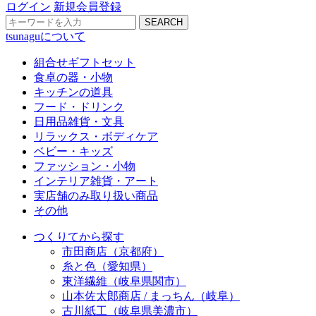
ログイン
新規会員登録
SEARCH
tsunaguについて
組合せギフトセット
食卓の器・小物
キッチンの道具
フード・ドリンク
日用品雑貨・文具
リラックス・ボディケア
ベビー・キッズ
ファッション・小物
インテリア雑貨・アート
実店舗のみ取り扱い商品
その他
つくりてから探す
市田商店（京都府）
糸と色（愛知県）
東洋繊維（岐阜県関市）
山本佐太郎商店 / まっちん（岐阜）
古川紙工（岐阜県美濃市）