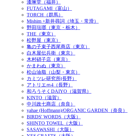
漆琳堂（福井）
FUTAGAMI（富山）
TORCH（群馬）
Mishim +新井尋詞（埼玉・常滑）
野田琺瑯（東京・栃木）
THE（東京）
松野屋（東京）
亀の子束子西尾商店（東京）
白木屋伝兵衛（東京）
木村硝子店（東京）
かまわぬ（東京）
松山油脂（山梨・東京）
カミツレ研究所(長野）
アトリエｍ4（長野）
和ろうそくDAIYO（滋賀県）
KINTO（滋賀）
中川政七商店（奈良）
yahae (Hoffmann)/ORGANIC GARDEN（奈良）
BIRDS' WORDS（大阪）
SHINTO TOWEL（大阪）
SASAWASHI（大阪）
YES CRAFTS（大阪）