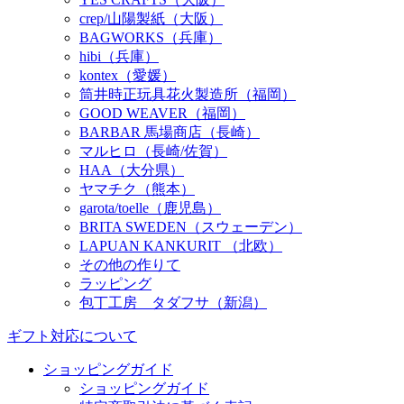
crep/山陽製紙（大阪）
BAGWORKS（兵庫）
hibi（兵庫）
kontex（愛媛）
筒井時正玩具花火製造所（福岡）
GOOD WEAVER（福岡）
BARBAR 馬場商店（長崎）
マルヒロ（長崎/佐賀）
HAA（大分県）
ヤマチク（熊本）
garota/toelle（鹿児島）
BRITA SWEDEN（スウェーデン）
LAPUAN KANKURIT （北欧）
その他の作りて
ラッピング
包丁工房 タダフサ（新潟）
ギフト対応について
ショッピングガイド
ショッピングガイド