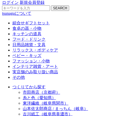
ログイン
新規会員登録
SEARCH
tsunaguについて
組合せギフトセット
食卓の器・小物
キッチンの道具
フード・ドリンク
日用品雑貨・文具
リラックス・ボディケア
ベビー・キッズ
ファッション・小物
インテリア雑貨・アート
実店舗のみ取り扱い商品
その他
つくりてから探す
市田商店（京都府）
糸と色（愛知県）
東洋繊維（岐阜県関市）
山本佐太郎商店 / まっちん（岐阜）
古川紙工（岐阜県美濃市）