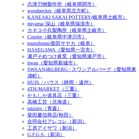
志津刃物製作所（岐阜県関市）
woodpecker（岐阜県北方町）
KANEAKI SAKAI POTTERY(岐阜県土岐市）
miyama/ 深山（岐阜県瑞浪市）
カネコ小兵製陶所（岐阜県土岐市）
Coprire（岐阜県中津川市）
tounobotan/柴田サヤカ（岐阜）
HASEGAWA（愛知県一宮市）
瀬戸そめつけ眞窯（愛知県瀬戸市）
iiwan（愛知県新城市）
SWAAN4RLBERG / スワンアルバーグ（愛知県東
浦町）
HUIS. / ハウス（静岡・遠州）
4TH-MARKET（三重）
かもしか道具店（三重）
高橋工芸（北海道）
mizuiro（青森）
柴田慶信商店(秋田）
合同会社アレコレ（新潟）
工房アイザワ（新潟）
G.F.G.S.（新潟）