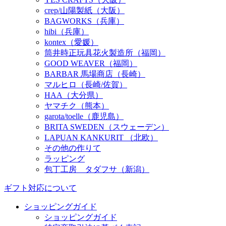
crep/山陽製紙（大阪）
BAGWORKS（兵庫）
hibi（兵庫）
kontex（愛媛）
筒井時正玩具花火製造所（福岡）
GOOD WEAVER（福岡）
BARBAR 馬場商店（長崎）
マルヒロ（長崎/佐賀）
HAA（大分県）
ヤマチク（熊本）
garota/toelle（鹿児島）
BRITA SWEDEN（スウェーデン）
LAPUAN KANKURIT （北欧）
その他の作りて
ラッピング
包丁工房 タダフサ（新潟）
ギフト対応について
ショッピングガイド
ショッピングガイド