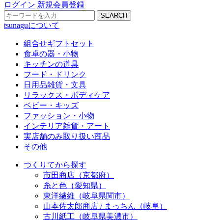
ログイン
新規会員登録
SEARCH
tsunaguについて
組合せギフトセット
食卓の器・小物
キッチンの道具
フード・ドリンク
日用品雑貨・文具
リラックス・ボディケア
ベビー・キッズ
ファッション・小物
インテリア雑貨・アート
実店舗のみ取り扱い商品
その他
つくりてから探す
市田商店（京都府）
糸と色（愛知県）
東洋繊維（岐阜県関市）
山本佐太郎商店 / まっちん（岐阜）
古川紙工（岐阜県美濃市）