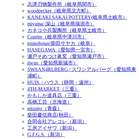
志津刃物製作所（岐阜県関市）
woodpecker（岐阜県北方町）
KANEAKI SAKAI POTTERY(岐阜県土岐市）
miyama/ 深山（岐阜県瑞浪市）
カネコ小兵製陶所（岐阜県土岐市）
Coprire（岐阜県中津川市）
tounobotan/柴田サヤカ（岐阜）
HASEGAWA（愛知県一宮市）
瀬戸そめつけ眞窯（愛知県瀬戸市）
iiwan（愛知県新城市）
SWAAN4RLBERG / スワンアルバーグ（愛知県東
浦町）
HUIS. / ハウス（静岡・遠州）
4TH-MARKET（三重）
かもしか道具店（三重）
高橋工芸（北海道）
mizuiro（青森）
柴田慶信商店(秋田）
合同会社アレコレ（新潟）
工房アイザワ（新潟）
G.F.G.S.（新潟）