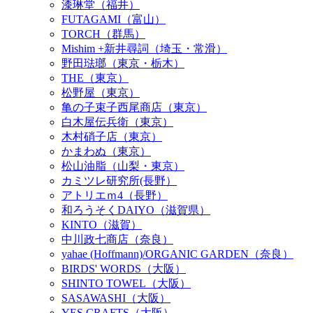
漆琳堂（福井）
FUTAGAMI（富山）
TORCH（群馬）
Mishim +新井尋詞（埼玉・常滑）
野田琺瑯（東京・栃木）
THE（東京）
松野屋（東京）
亀の子束子西尾商店（東京）
白木屋伝兵衛（東京）
木村硝子店（東京）
かまわぬ（東京）
松山油脂（山梨・東京）
カミツレ研究所(長野）
アトリエｍ4（長野）
和ろうそくDAIYO（滋賀県）
KINTO（滋賀）
中川政七商店（奈良）
yahae (Hoffmann)/ORGANIC GARDEN（奈良）
BIRDS' WORDS（大阪）
SHINTO TOWEL（大阪）
SASAWASHI（大阪）
YES CRAFTS（大阪）