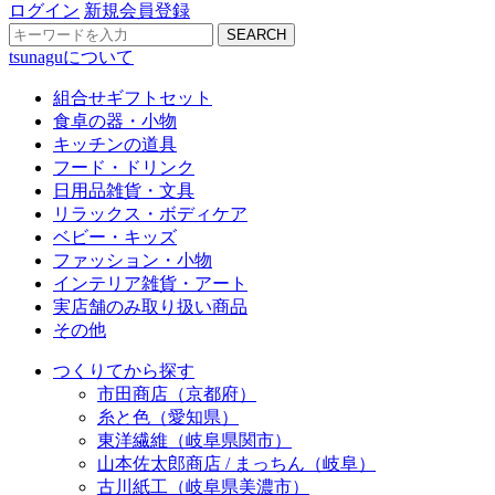
ログイン
新規会員登録
SEARCH
tsunaguについて
組合せギフトセット
食卓の器・小物
キッチンの道具
フード・ドリンク
日用品雑貨・文具
リラックス・ボディケア
ベビー・キッズ
ファッション・小物
インテリア雑貨・アート
実店舗のみ取り扱い商品
その他
つくりてから探す
市田商店（京都府）
糸と色（愛知県）
東洋繊維（岐阜県関市）
山本佐太郎商店 / まっちん（岐阜）
古川紙工（岐阜県美濃市）