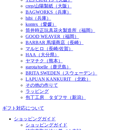
crep/山陽製紙（大阪）
BAGWORKS（兵庫）
hibi（兵庫）
kontex（愛媛）
筒井時正玩具花火製造所（福岡）
GOOD WEAVER（福岡）
BARBAR 馬場商店（長崎）
マルヒロ（長崎/佐賀）
HAA（大分県）
ヤマチク（熊本）
garota/toelle（鹿児島）
BRITA SWEDEN（スウェーデン）
LAPUAN KANKURIT （北欧）
その他の作りて
ラッピング
包丁工房 タダフサ（新潟）
ギフト対応について
ショッピングガイド
ショッピングガイド