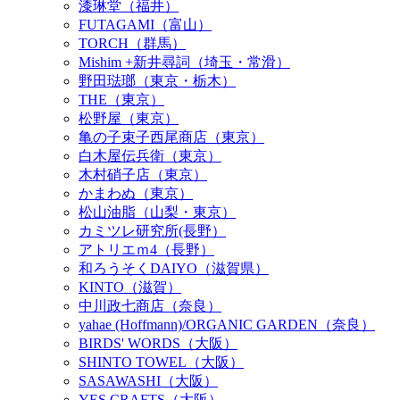
漆琳堂（福井）
FUTAGAMI（富山）
TORCH（群馬）
Mishim +新井尋詞（埼玉・常滑）
野田琺瑯（東京・栃木）
THE（東京）
松野屋（東京）
亀の子束子西尾商店（東京）
白木屋伝兵衛（東京）
木村硝子店（東京）
かまわぬ（東京）
松山油脂（山梨・東京）
カミツレ研究所(長野）
アトリエｍ4（長野）
和ろうそくDAIYO（滋賀県）
KINTO（滋賀）
中川政七商店（奈良）
yahae (Hoffmann)/ORGANIC GARDEN（奈良）
BIRDS' WORDS（大阪）
SHINTO TOWEL（大阪）
SASAWASHI（大阪）
YES CRAFTS（大阪）