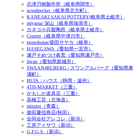
志津刃物製作所（岐阜県関市）
woodpecker（岐阜県北方町）
KANEAKI SAKAI POTTERY(岐阜県土岐市）
miyama/ 深山（岐阜県瑞浪市）
カネコ小兵製陶所（岐阜県土岐市）
Coprire（岐阜県中津川市）
tounobotan/柴田サヤカ（岐阜）
HASEGAWA（愛知県一宮市）
瀬戸そめつけ眞窯（愛知県瀬戸市）
iiwan（愛知県新城市）
SWAAN4RLBERG / スワンアルバーグ（愛知県東
浦町）
HUIS. / ハウス（静岡・遠州）
4TH-MARKET（三重）
かもしか道具店（三重）
高橋工芸（北海道）
mizuiro（青森）
柴田慶信商店(秋田）
合同会社アレコレ（新潟）
工房アイザワ（新潟）
G.F.G.S.（新潟）