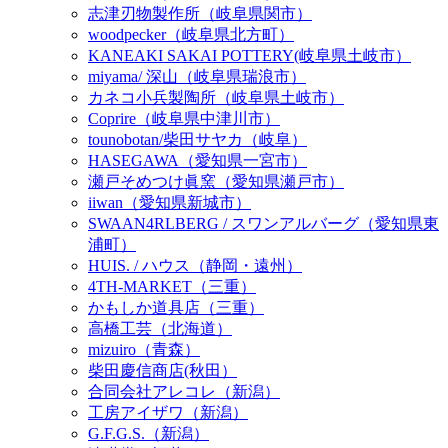
志津刃物製作所（岐阜県関市）
woodpecker（岐阜県北方町）
KANEAKI SAKAI POTTERY(岐阜県土岐市）
miyama/ 深山（岐阜県瑞浪市）
カネコ小兵製陶所（岐阜県土岐市）
Coprire（岐阜県中津川市）
tounobotan/柴田サヤカ（岐阜）
HASEGAWA（愛知県一宮市）
瀬戸そめつけ眞窯（愛知県瀬戸市）
iiwan（愛知県新城市）
SWAAN4RLBERG / スワンアルバーグ（愛知県東
浦町）
HUIS. / ハウス（静岡・遠州）
4TH-MARKET（三重）
かもしか道具店（三重）
高橋工芸（北海道）
mizuiro（青森）
柴田慶信商店(秋田）
合同会社アレコレ（新潟）
工房アイザワ（新潟）
G.F.G.S.（新潟）