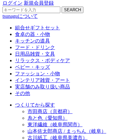
ログイン
新規会員登録
SEARCH
tsunaguについて
組合せギフトセット
食卓の器・小物
キッチンの道具
フード・ドリンク
日用品雑貨・文具
リラックス・ボディケア
ベビー・キッズ
ファッション・小物
インテリア雑貨・アート
実店舗のみ取り扱い商品
その他
つくりてから探す
市田商店（京都府）
糸と色（愛知県）
東洋繊維（岐阜県関市）
山本佐太郎商店 / まっちん（岐阜）
古川紙工（岐阜県美濃市）