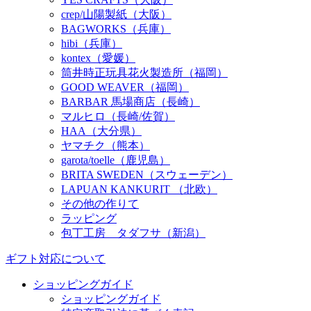
crep/山陽製紙（大阪）
BAGWORKS（兵庫）
hibi（兵庫）
kontex（愛媛）
筒井時正玩具花火製造所（福岡）
GOOD WEAVER（福岡）
BARBAR 馬場商店（長崎）
マルヒロ（長崎/佐賀）
HAA（大分県）
ヤマチク（熊本）
garota/toelle（鹿児島）
BRITA SWEDEN（スウェーデン）
LAPUAN KANKURIT （北欧）
その他の作りて
ラッピング
包丁工房 タダフサ（新潟）
ギフト対応について
ショッピングガイド
ショッピングガイド