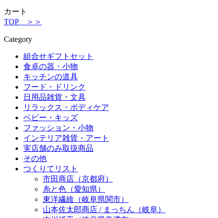
カート
TOP ＞＞
Category
組合せギフトセット
食卓の器・小物
キッチンの道具
フード・ドリンク
日用品雑貨・文具
リラックス・ボディケア
ベビー・キッズ
ファッション・小物
インテリア雑貨・アート
実店舗のみ取扱商品
その他
つくりてリスト
市田商店（京都府）
糸と色（愛知県）
東洋繊維（岐阜県関市）
山本佐太郎商店 / まっちん（岐阜）