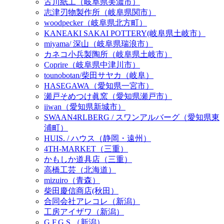
古川紙工（岐阜県美濃市）
志津刃物製作所（岐阜県関市）
woodpecker（岐阜県北方町）
KANEAKI SAKAI POTTERY(岐阜県土岐市）
miyama/ 深山（岐阜県瑞浪市）
カネコ小兵製陶所（岐阜県土岐市）
Coprire（岐阜県中津川市）
tounobotan/柴田サヤカ（岐阜）
HASEGAWA（愛知県一宮市）
瀬戸そめつけ眞窯（愛知県瀬戸市）
iiwan（愛知県新城市）
SWAAN4RLBERG / スワンアルバーグ（愛知県東
浦町）
HUIS. / ハウス（静岡・遠州）
4TH-MARKET（三重）
かもしか道具店（三重）
高橋工芸（北海道）
mizuiro（青森）
柴田慶信商店(秋田）
合同会社アレコレ（新潟）
工房アイザワ（新潟）
G.F.G.S.（新潟）