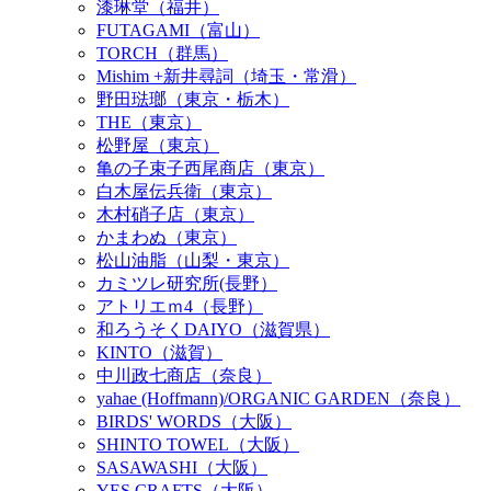
漆琳堂（福井）
FUTAGAMI（富山）
TORCH（群馬）
Mishim +新井尋詞（埼玉・常滑）
野田琺瑯（東京・栃木）
THE（東京）
松野屋（東京）
亀の子束子西尾商店（東京）
白木屋伝兵衛（東京）
木村硝子店（東京）
かまわぬ（東京）
松山油脂（山梨・東京）
カミツレ研究所(長野）
アトリエｍ4（長野）
和ろうそくDAIYO（滋賀県）
KINTO（滋賀）
中川政七商店（奈良）
yahae (Hoffmann)/ORGANIC GARDEN（奈良）
BIRDS' WORDS（大阪）
SHINTO TOWEL（大阪）
SASAWASHI（大阪）
YES CRAFTS（大阪）