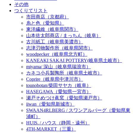
その他
つくりてリスト
市田商店（京都府）
糸と色（愛知県）
東洋繊維（岐阜県関市）
山本佐太郎商店 / まっちん（岐阜）
古川紙工（岐阜県美濃市）
志津刃物製作所（岐阜県関市）
woodpecker（岐阜県北方町）
KANEAKI SAKAI POTTERY(岐阜県土岐市）
miyama/ 深山（岐阜県瑞浪市）
カネコ小兵製陶所（岐阜県土岐市）
Coprire（岐阜県中津川市）
tounobotan/柴田サヤカ（岐阜）
HASEGAWA（愛知県一宮市）
瀬戸そめつけ眞窯（愛知県瀬戸市）
iiwan（愛知県新城市）
SWAAN4RLBERG / スワンアルバーグ（愛知県東
浦町）
HUIS. / ハウス（静岡・遠州）
4TH-MARKET（三重）