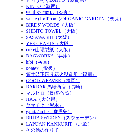
和ろうそくDAIYO（滋賀県）
KINTO（滋賀）
中川政七商店（奈良）
yahae (Hoffmann)/ORGANIC GARDEN（奈良）
BIRDS' WORDS（大阪）
SHINTO TOWEL（大阪）
SASAWASHI（大阪）
YES CRAFTS（大阪）
crep/山陽製紙（大阪）
BAGWORKS（兵庫）
hibi（兵庫）
kontex（愛媛）
筒井時正玩具花火製造所（福岡）
GOOD WEAVER（福岡）
BARBAR 馬場商店（長崎）
マルヒロ（長崎/佐賀）
HAA（大分県）
ヤマチク（熊本）
garota/toelle（鹿児島）
BRITA SWEDEN（スウェーデン）
LAPUAN KANKURIT （北欧）
その他の作りて