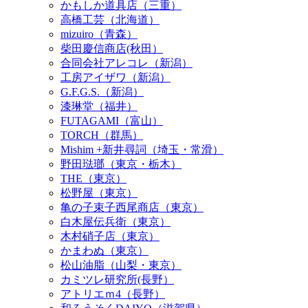
かもしか道具店（三重）
高橋工芸（北海道）
mizuiro（青森）
柴田慶信商店(秋田）
合同会社アレコレ（新潟）
工房アイザワ（新潟）
G.F.G.S.（新潟）
漆琳堂（福井）
FUTAGAMI（富山）
TORCH（群馬）
Mishim +新井尋詞（埼玉・常滑）
野田琺瑯（東京・栃木）
THE（東京）
松野屋（東京）
亀の子束子西尾商店（東京）
白木屋伝兵衛（東京）
木村硝子店（東京）
かまわぬ（東京）
松山油脂（山梨・東京）
カミツレ研究所(長野）
アトリエｍ4（長野）