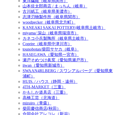
東洋繊維（岐阜県関市）
山本佐太郎商店 / まっちん（岐阜）
古川紙工（岐阜県美濃市）
志津刃物製作所（岐阜県関市）
woodpecker（岐阜県北方町）
KANEAKI SAKAI POTTERY(岐阜県土岐市）
miyama/ 深山（岐阜県瑞浪市）
カネコ小兵製陶所（岐阜県土岐市）
Coprire（岐阜県中津川市）
tounobotan/柴田サヤカ（岐阜）
HASEGAWA（愛知県一宮市）
瀬戸そめつけ眞窯（愛知県瀬戸市）
iiwan（愛知県新城市）
SWAAN4RLBERG / スワンアルバーグ（愛知県東
浦町）
HUIS. / ハウス（静岡・遠州）
4TH-MARKET（三重）
かもしか道具店（三重）
高橋工芸（北海道）
mizuiro（青森）
柴田慶信商店(秋田）
合同会社アレコレ（新潟）