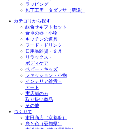
ラッピング
包丁工房 タダフサ（新潟）
カテゴリから探す
組合せギフトセット
食卓の器・小物
キッチンの道具
フード・ドリンク
日用品雑貨・文具
リラックス・
ボディケア
ベビー・キッズ
ファッション・小物
インテリア雑貨・
アート
実店舗のみ
取り扱い商品
その他
つくりて
市田商店（京都府）
糸と色（愛知県）