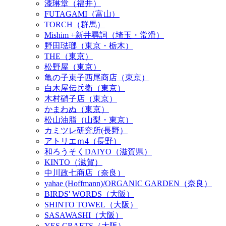
漆琳堂（福井）
FUTAGAMI（富山）
TORCH（群馬）
Mishim +新井尋詞（埼玉・常滑）
野田琺瑯（東京・栃木）
THE（東京）
松野屋（東京）
亀の子束子西尾商店（東京）
白木屋伝兵衛（東京）
木村硝子店（東京）
かまわぬ（東京）
松山油脂（山梨・東京）
カミツレ研究所(長野）
アトリエｍ4（長野）
和ろうそくDAIYO（滋賀県）
KINTO（滋賀）
中川政七商店（奈良）
yahae (Hoffmann)/ORGANIC GARDEN（奈良）
BIRDS' WORDS（大阪）
SHINTO TOWEL（大阪）
SASAWASHI（大阪）
YES CRAFTS（大阪）