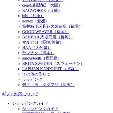
crep/山陽製紙（大阪）
BAGWORKS（兵庫）
hibi（兵庫）
kontex（愛媛）
筒井時正玩具花火製造所（福岡）
GOOD WEAVER（福岡）
BARBAR 馬場商店（長崎）
マルヒロ（長崎/佐賀）
HAA（大分県）
ヤマチク（熊本）
garota/toelle（鹿児島）
BRITA SWEDEN（スウェーデン）
LAPUAN KANKURIT （北欧）
その他の作りて
ラッピング
包丁工房 タダフサ（新潟）
ギフト対応について
ショッピングガイド
ショッピングガイド