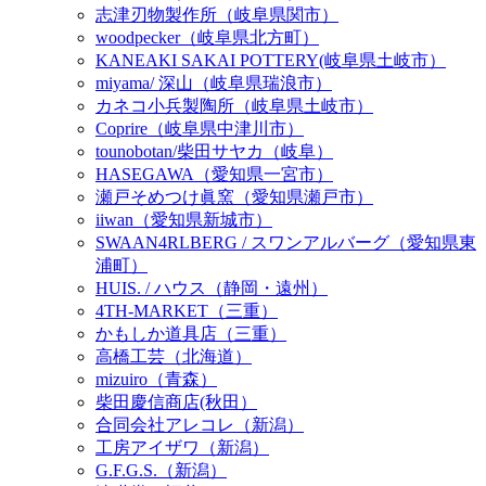
志津刃物製作所（岐阜県関市）
woodpecker（岐阜県北方町）
KANEAKI SAKAI POTTERY(岐阜県土岐市）
miyama/ 深山（岐阜県瑞浪市）
カネコ小兵製陶所（岐阜県土岐市）
Coprire（岐阜県中津川市）
tounobotan/柴田サヤカ（岐阜）
HASEGAWA（愛知県一宮市）
瀬戸そめつけ眞窯（愛知県瀬戸市）
iiwan（愛知県新城市）
SWAAN4RLBERG / スワンアルバーグ（愛知県東
浦町）
HUIS. / ハウス（静岡・遠州）
4TH-MARKET（三重）
かもしか道具店（三重）
高橋工芸（北海道）
mizuiro（青森）
柴田慶信商店(秋田）
合同会社アレコレ（新潟）
工房アイザワ（新潟）
G.F.G.S.（新潟）