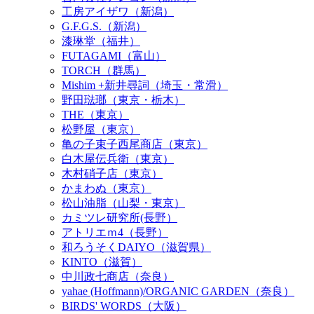
工房アイザワ（新潟）
G.F.G.S.（新潟）
漆琳堂（福井）
FUTAGAMI（富山）
TORCH（群馬）
Mishim +新井尋詞（埼玉・常滑）
野田琺瑯（東京・栃木）
THE（東京）
松野屋（東京）
亀の子束子西尾商店（東京）
白木屋伝兵衛（東京）
木村硝子店（東京）
かまわぬ（東京）
松山油脂（山梨・東京）
カミツレ研究所(長野）
アトリエｍ4（長野）
和ろうそくDAIYO（滋賀県）
KINTO（滋賀）
中川政七商店（奈良）
yahae (Hoffmann)/ORGANIC GARDEN（奈良）
BIRDS' WORDS（大阪）