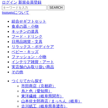
ログイン
新規会員登録
SEARCH
tsunaguについて
組合せギフトセット
食卓の器・小物
キッチンの道具
フード・ドリンク
日用品雑貨・文具
リラックス・ボディケア
ベビー・キッズ
ファッション・小物
インテリア雑貨・アート
実店舗のみ取り扱い商品
その他
つくりてから探す
市田商店（京都府）
糸と色（愛知県）
東洋繊維（岐阜県関市）
山本佐太郎商店 / まっちん（岐阜）
古川紙工（岐阜県美濃市）