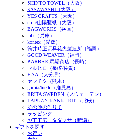
SHINTO TOWEL（大阪）
SASAWASHI（大阪）
YES CRAFTS（大阪）
crep/山陽製紙（大阪）
BAGWORKS（兵庫）
hibi（兵庫）
kontex（愛媛）
筒井時正玩具花火製造所（福岡）
GOOD WEAVER（福岡）
BARBAR 馬場商店（長崎）
マルヒロ（長崎/佐賀）
HAA（大分県）
ヤマチク（熊本）
garota/toelle（鹿児島）
BRITA SWEDEN（スウェーデン）
LAPUAN KANKURIT （北欧）
その他の作りて
ラッピング
包丁工房 タダフサ（新潟）
ギフトを探す
お祝い