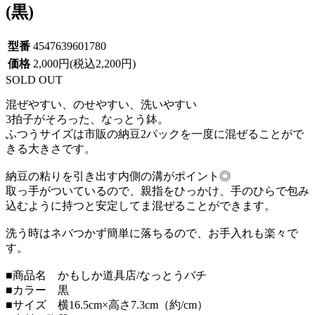
(黒)
型番
4547639601780
価格
2,000円(税込2,200円)
SOLD OUT
混ぜやすい、のせやすい、洗いやすい
3拍子がそろった、なっとう鉢。
ふつうサイズは市販の納豆2パックを一度に混ぜることがで
きる大きさです。
納豆の粘りを引き出す内側の溝がポイント◎
取っ手がついているので、親指をひっかけ、手のひらで包み
込むように持つと安定してま混ぜることができます。
洗う時はネバつかず簡単に落ちるので、お手入れも楽々で
す。
■商品名 かもしか道具店/なっとうバチ
■カラー 黒
■サイズ 横16.5cm×高さ7.3cm（約/cm）