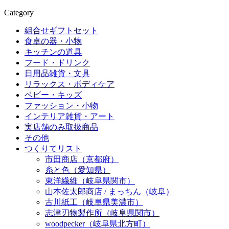
Category
組合せギフトセット
食卓の器・小物
キッチンの道具
フード・ドリンク
日用品雑貨・文具
リラックス・ボディケア
ベビー・キッズ
ファッション・小物
インテリア雑貨・アート
実店舗のみ取扱商品
その他
つくりてリスト
市田商店（京都府）
糸と色（愛知県）
東洋繊維（岐阜県関市）
山本佐太郎商店 / まっちん（岐阜）
古川紙工（岐阜県美濃市）
志津刃物製作所（岐阜県関市）
woodpecker（岐阜県北方町）