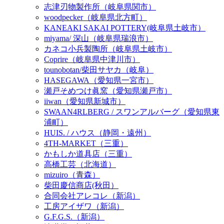
志津刃物製作所（岐阜県関市）
woodpecker（岐阜県北方町）
KANEAKI SAKAI POTTERY(岐阜県土岐市）
miyama/ 深山（岐阜県瑞浪市）
カネコ小兵製陶所（岐阜県土岐市）
Coprire（岐阜県中津川市）
tounobotan/柴田サヤカ（岐阜）
HASEGAWA（愛知県一宮市）
瀬戸そめつけ眞窯（愛知県瀬戸市）
iiwan（愛知県新城市）
SWAAN4RLBERG / スワンアルバーグ（愛知県東
浦町）
HUIS. / ハウス（静岡・遠州）
4TH-MARKET（三重）
かもしか道具店（三重）
高橋工芸（北海道）
mizuiro（青森）
柴田慶信商店(秋田）
合同会社アレコレ（新潟）
工房アイザワ（新潟）
G.F.G.S.（新潟）