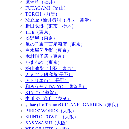
漆琳堂（福井）
FUTAGAMI（富山）
TORCH（群馬）
Mishim +新井尋詞（埼玉・常滑）
野田琺瑯（東京・栃木）
THE（東京）
松野屋（東京）
亀の子束子西尾商店（東京）
白木屋伝兵衛（東京）
木村硝子店（東京）
かまわぬ（東京）
松山油脂（山梨・東京）
カミツレ研究所(長野）
アトリエｍ4（長野）
和ろうそくDAIYO（滋賀県）
KINTO（滋賀）
中川政七商店（奈良）
yahae (Hoffmann)/ORGANIC GARDEN（奈良）
BIRDS' WORDS（大阪）
SHINTO TOWEL（大阪）
SASAWASHI（大阪）
YES CRAFTS（大阪）