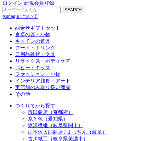
ログイン
新規会員登録
SEARCH
tsunaguについて
組合せギフトセット
食卓の器・小物
キッチンの道具
フード・ドリンク
日用品雑貨・文具
リラックス・ボディケア
ベビー・キッズ
ファッション・小物
インテリア雑貨・アート
実店舗のみ取り扱い商品
その他
つくりてから探す
市田商店（京都府）
糸と色（愛知県）
東洋繊維（岐阜県関市）
山本佐太郎商店 / まっちん（岐阜）
古川紙工（岐阜県美濃市）