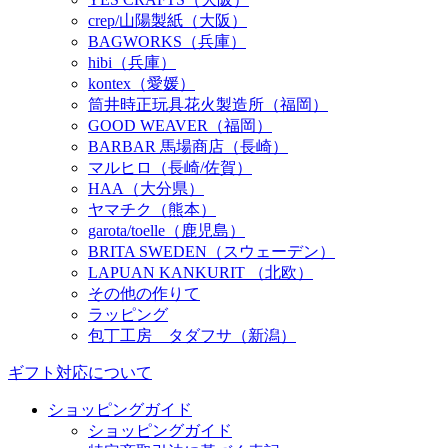
crep/山陽製紙（大阪）
BAGWORKS（兵庫）
hibi（兵庫）
kontex（愛媛）
筒井時正玩具花火製造所（福岡）
GOOD WEAVER（福岡）
BARBAR 馬場商店（長崎）
マルヒロ（長崎/佐賀）
HAA（大分県）
ヤマチク（熊本）
garota/toelle（鹿児島）
BRITA SWEDEN（スウェーデン）
LAPUAN KANKURIT （北欧）
その他の作りて
ラッピング
包丁工房 タダフサ（新潟）
ギフト対応について
ショッピングガイド
ショッピングガイド