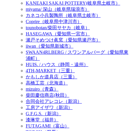
KANEAKI SAKAI POTTERY(岐阜県土岐市）
miyama/ 深山（岐阜県瑞浪市）
カネコ小兵製陶所（岐阜県土岐市）
Coprire（岐阜県中津川市）
tounobotan/柴田サヤカ（岐阜）
HASEGAWA（愛知県一宮市）
瀬戸そめつけ眞窯（愛知県瀬戸市）
iiwan（愛知県新城市）
SWAAN4RLBERG / スワンアルバーグ（愛知県東
浦町）
HUIS. / ハウス（静岡・遠州）
4TH-MARKET（三重）
かもしか道具店（三重）
高橋工芸（北海道）
mizuiro（青森）
柴田慶信商店(秋田）
合同会社アレコレ（新潟）
工房アイザワ（新潟）
G.F.G.S.（新潟）
漆琳堂（福井）
FUTAGAMI（富山）