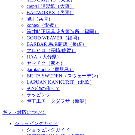
crep/山陽製紙（大阪）
BAGWORKS（兵庫）
hibi（兵庫）
kontex（愛媛）
筒井時正玩具花火製造所（福岡）
GOOD WEAVER（福岡）
BARBAR 馬場商店（長崎）
マルヒロ（長崎/佐賀）
HAA（大分県）
ヤマチク（熊本）
garota/toelle（鹿児島）
BRITA SWEDEN（スウェーデン）
LAPUAN KANKURIT （北欧）
その他の作りて
ラッピング
包丁工房 タダフサ（新潟）
ギフト対応について
ショッピングガイド
ショッピングガイド