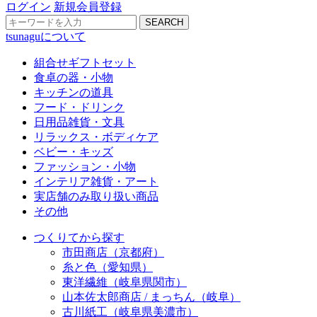
ログイン
新規会員登録
SEARCH
tsunaguについて
組合せギフトセット
食卓の器・小物
キッチンの道具
フード・ドリンク
日用品雑貨・文具
リラックス・ボディケア
ベビー・キッズ
ファッション・小物
インテリア雑貨・アート
実店舗のみ取り扱い商品
その他
つくりてから探す
市田商店（京都府）
糸と色（愛知県）
東洋繊維（岐阜県関市）
山本佐太郎商店 / まっちん（岐阜）
古川紙工（岐阜県美濃市）