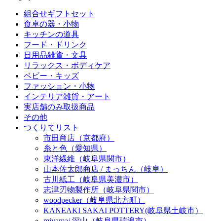
組合せギフトセット
食卓の器・小物
キッチンの道具
フード・ドリンク
日用品雑貨・文具
リラックス・ボディケア
ベビー・キッズ
ファッション・小物
インテリア雑貨・アート
実店舗のみ取扱商品
その他
つくりてリスト
市田商店（京都府）
糸と色（愛知県）
東洋繊維（岐阜県関市）
山本佐太郎商店 / まっちん（岐阜）
古川紙工（岐阜県美濃市）
志津刃物製作所（岐阜県関市）
woodpecker（岐阜県北方町）
KANEAKI SAKAI POTTERY(岐阜県土岐市）
miyama/ 深山（岐阜県瑞浪市）