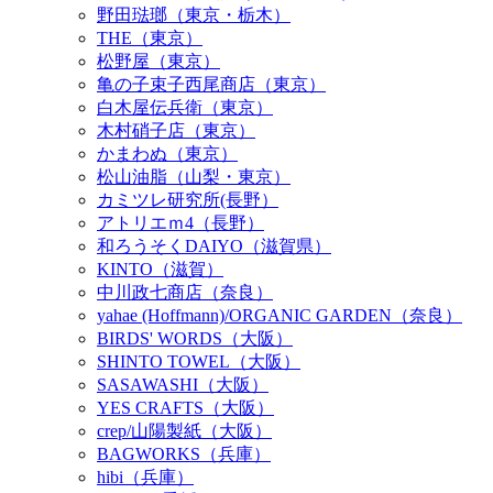
野田琺瑯（東京・栃木）
THE（東京）
松野屋（東京）
亀の子束子西尾商店（東京）
白木屋伝兵衛（東京）
木村硝子店（東京）
かまわぬ（東京）
松山油脂（山梨・東京）
カミツレ研究所(長野）
アトリエｍ4（長野）
和ろうそくDAIYO（滋賀県）
KINTO（滋賀）
中川政七商店（奈良）
yahae (Hoffmann)/ORGANIC GARDEN（奈良）
BIRDS' WORDS（大阪）
SHINTO TOWEL（大阪）
SASAWASHI（大阪）
YES CRAFTS（大阪）
crep/山陽製紙（大阪）
BAGWORKS（兵庫）
hibi（兵庫）