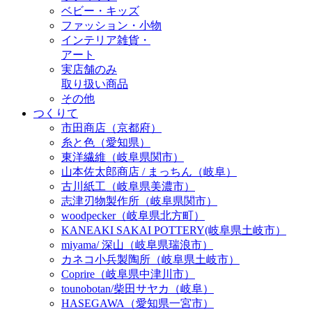
ベビー・キッズ
ファッション・小物
インテリア雑貨・
アート
実店舗のみ
取り扱い商品
その他
つくりて
市田商店（京都府）
糸と色（愛知県）
東洋繊維（岐阜県関市）
山本佐太郎商店 / まっちん（岐阜）
古川紙工（岐阜県美濃市）
志津刃物製作所（岐阜県関市）
woodpecker（岐阜県北方町）
KANEAKI SAKAI POTTERY(岐阜県土岐市）
miyama/ 深山（岐阜県瑞浪市）
カネコ小兵製陶所（岐阜県土岐市）
Coprire（岐阜県中津川市）
tounobotan/柴田サヤカ（岐阜）
HASEGAWA（愛知県一宮市）