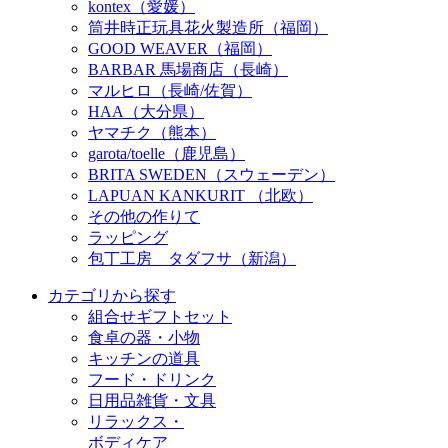
kontex（愛媛）
筒井時正玩具花火製造所（福岡）
GOOD WEAVER（福岡）
BARBAR 馬場商店（長崎）
マルヒロ（長崎/佐賀）
HAA（大分県）
ヤマチク（熊本）
garota/toelle（鹿児島）
BRITA SWEDEN（スウェーデン）
LAPUAN KANKURIT （北欧）
その他の作りて
ラッピング
包丁工房 タダフサ（新潟）
カテゴリから探す
組合せギフトセット
食卓の器・小物
キッチンの道具
フード・ドリンク
日用品雑貨・文具
リラックス・
ボディケア