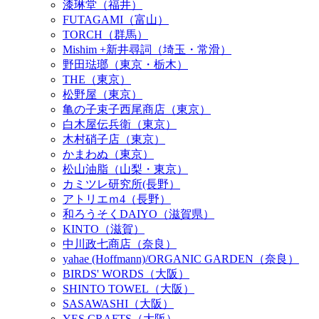
漆琳堂（福井）
FUTAGAMI（富山）
TORCH（群馬）
Mishim +新井尋詞（埼玉・常滑）
野田琺瑯（東京・栃木）
THE（東京）
松野屋（東京）
亀の子束子西尾商店（東京）
白木屋伝兵衛（東京）
木村硝子店（東京）
かまわぬ（東京）
松山油脂（山梨・東京）
カミツレ研究所(長野）
アトリエｍ4（長野）
和ろうそくDAIYO（滋賀県）
KINTO（滋賀）
中川政七商店（奈良）
yahae (Hoffmann)/ORGANIC GARDEN（奈良）
BIRDS' WORDS（大阪）
SHINTO TOWEL（大阪）
SASAWASHI（大阪）
YES CRAFTS（大阪）