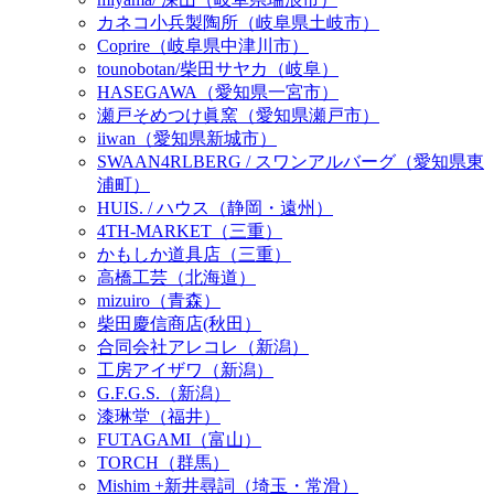
カネコ小兵製陶所（岐阜県土岐市）
Coprire（岐阜県中津川市）
tounobotan/柴田サヤカ（岐阜）
HASEGAWA（愛知県一宮市）
瀬戸そめつけ眞窯（愛知県瀬戸市）
iiwan（愛知県新城市）
SWAAN4RLBERG / スワンアルバーグ（愛知県東
浦町）
HUIS. / ハウス（静岡・遠州）
4TH-MARKET（三重）
かもしか道具店（三重）
高橋工芸（北海道）
mizuiro（青森）
柴田慶信商店(秋田）
合同会社アレコレ（新潟）
工房アイザワ（新潟）
G.F.G.S.（新潟）
漆琳堂（福井）
FUTAGAMI（富山）
TORCH（群馬）
Mishim +新井尋詞（埼玉・常滑）