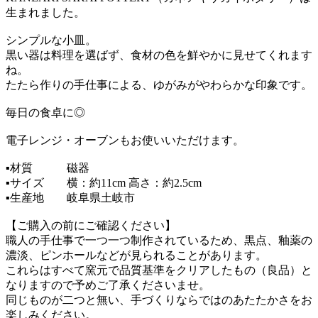
生まれました。
シンプルな小皿。
黒い器は料理を選ばず、食材の色を鮮やかに見せてくれます
ね。
たたら作りの手仕事による、ゆがみがやわらかな印象です。
毎日の食卓に◎
電子レンジ・オーブンもお使いいただけます。
▪︎材質 磁器
▪︎サイズ 横：約11cm 高さ：約2.5cm
▪︎生産地 岐阜県土岐市
【ご購入の前にご確認ください】
職人の手仕事で一つ一つ制作されているため、黒点、釉薬の
濃淡、ピンホールなどが見られることがあります。
これらはすべて窯元で品質基準をクリアしたもの（良品）と
なりますので予めご了承くださいませ。
同じものが二つと無い、手づくりならではのあたたかさをお
楽しみください。