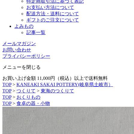
特定商取引法に基づく表記
お支払い方法について
配送方法・送料について
ギフトのご注文について
よみもの
記事一覧
メールマガジン
お問い合わせ
プライバシーポリシー
メニューを閉じる
お買い上げ金額 11,000円（税込）以上で送料無料
TOP
>
KANEAKI SAKAI POTTERY(岐阜県土岐市）
TOP
>
つくりて
>
東海のつくりて
TOP
>
おくりもの
TOP
>
食卓の器・小物