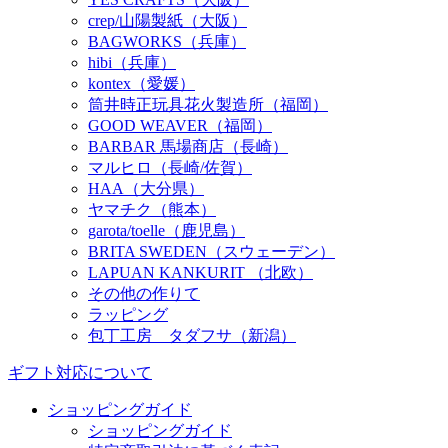
crep/山陽製紙（大阪）
BAGWORKS（兵庫）
hibi（兵庫）
kontex（愛媛）
筒井時正玩具花火製造所（福岡）
GOOD WEAVER（福岡）
BARBAR 馬場商店（長崎）
マルヒロ（長崎/佐賀）
HAA（大分県）
ヤマチク（熊本）
garota/toelle（鹿児島）
BRITA SWEDEN（スウェーデン）
LAPUAN KANKURIT （北欧）
その他の作りて
ラッピング
包丁工房 タダフサ（新潟）
ギフト対応について
ショッピングガイド
ショッピングガイド