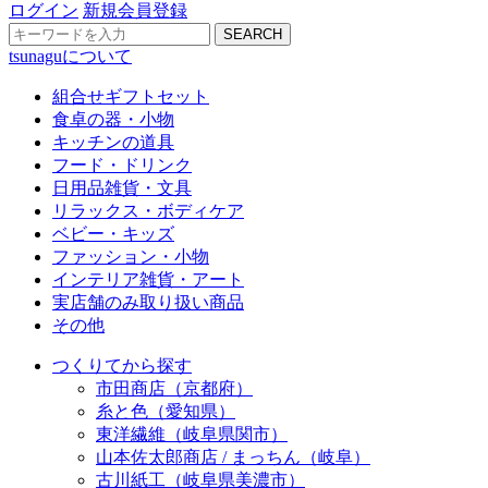
ログイン
新規会員登録
SEARCH
tsunaguについて
組合せギフトセット
食卓の器・小物
キッチンの道具
フード・ドリンク
日用品雑貨・文具
リラックス・ボディケア
ベビー・キッズ
ファッション・小物
インテリア雑貨・アート
実店舗のみ取り扱い商品
その他
つくりてから探す
市田商店（京都府）
糸と色（愛知県）
東洋繊維（岐阜県関市）
山本佐太郎商店 / まっちん（岐阜）
古川紙工（岐阜県美濃市）