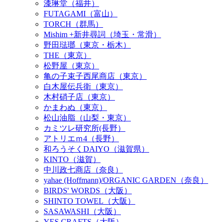
漆琳堂（福井）
FUTAGAMI（富山）
TORCH（群馬）
Mishim +新井尋詞（埼玉・常滑）
野田琺瑯（東京・栃木）
THE（東京）
松野屋（東京）
亀の子束子西尾商店（東京）
白木屋伝兵衛（東京）
木村硝子店（東京）
かまわぬ（東京）
松山油脂（山梨・東京）
カミツレ研究所(長野）
アトリエｍ4（長野）
和ろうそくDAIYO（滋賀県）
KINTO（滋賀）
中川政七商店（奈良）
yahae (Hoffmann)/ORGANIC GARDEN（奈良）
BIRDS' WORDS（大阪）
SHINTO TOWEL（大阪）
SASAWASHI（大阪）
YES CRAFTS（大阪）