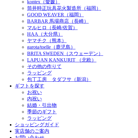
kontex（愛媛）
筒井時正玩具花火製造所（福岡）
GOOD WEAVER（福岡）
BARBAR 馬場商店（長崎）
マルヒロ（長崎/佐賀）
HAA（大分県）
ヤマチク（熊本）
garota/toelle（鹿児島）
BRITA SWEDEN（スウェーデン）
LAPUAN KANKURIT （北欧）
その他の作りて
ラッピング
包丁工房 タダフサ（新潟）
ギフトを探す
お祝い
内祝い
結婚・引出物
季節のギフト
ラッピング
ショッピングガイド
実店舗のご案内
お問い合わせ