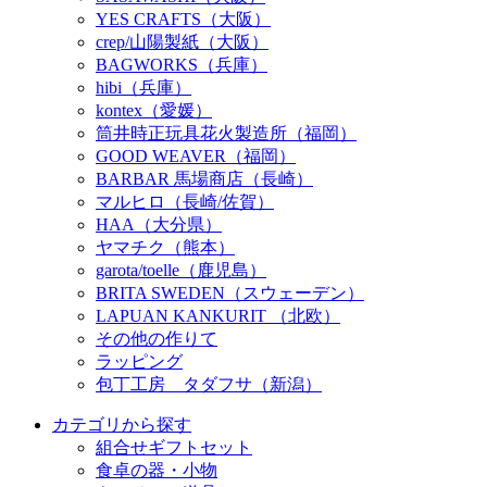
YES CRAFTS（大阪）
crep/山陽製紙（大阪）
BAGWORKS（兵庫）
hibi（兵庫）
kontex（愛媛）
筒井時正玩具花火製造所（福岡）
GOOD WEAVER（福岡）
BARBAR 馬場商店（長崎）
マルヒロ（長崎/佐賀）
HAA（大分県）
ヤマチク（熊本）
garota/toelle（鹿児島）
BRITA SWEDEN（スウェーデン）
LAPUAN KANKURIT （北欧）
その他の作りて
ラッピング
包丁工房 タダフサ（新潟）
カテゴリから探す
組合せギフトセット
食卓の器・小物