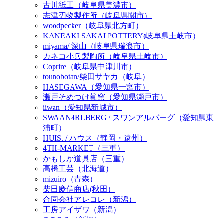
古川紙工（岐阜県美濃市）
志津刃物製作所（岐阜県関市）
woodpecker（岐阜県北方町）
KANEAKI SAKAI POTTERY(岐阜県土岐市）
miyama/ 深山（岐阜県瑞浪市）
カネコ小兵製陶所（岐阜県土岐市）
Coprire（岐阜県中津川市）
tounobotan/柴田サヤカ（岐阜）
HASEGAWA（愛知県一宮市）
瀬戸そめつけ眞窯（愛知県瀬戸市）
iiwan（愛知県新城市）
SWAAN4RLBERG / スワンアルバーグ（愛知県東
浦町）
HUIS. / ハウス（静岡・遠州）
4TH-MARKET（三重）
かもしか道具店（三重）
高橋工芸（北海道）
mizuiro（青森）
柴田慶信商店(秋田）
合同会社アレコレ（新潟）
工房アイザワ（新潟）