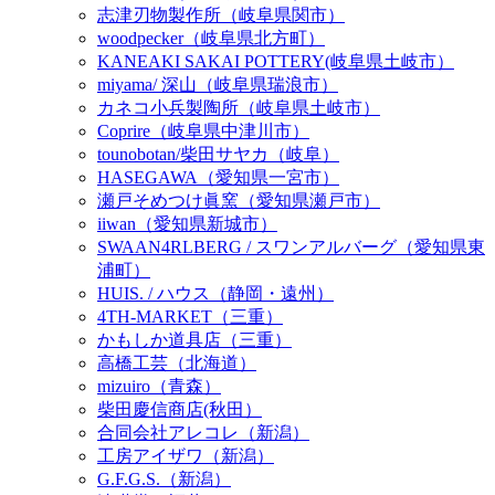
志津刃物製作所（岐阜県関市）
woodpecker（岐阜県北方町）
KANEAKI SAKAI POTTERY(岐阜県土岐市）
miyama/ 深山（岐阜県瑞浪市）
カネコ小兵製陶所（岐阜県土岐市）
Coprire（岐阜県中津川市）
tounobotan/柴田サヤカ（岐阜）
HASEGAWA（愛知県一宮市）
瀬戸そめつけ眞窯（愛知県瀬戸市）
iiwan（愛知県新城市）
SWAAN4RLBERG / スワンアルバーグ（愛知県東
浦町）
HUIS. / ハウス（静岡・遠州）
4TH-MARKET（三重）
かもしか道具店（三重）
高橋工芸（北海道）
mizuiro（青森）
柴田慶信商店(秋田）
合同会社アレコレ（新潟）
工房アイザワ（新潟）
G.F.G.S.（新潟）