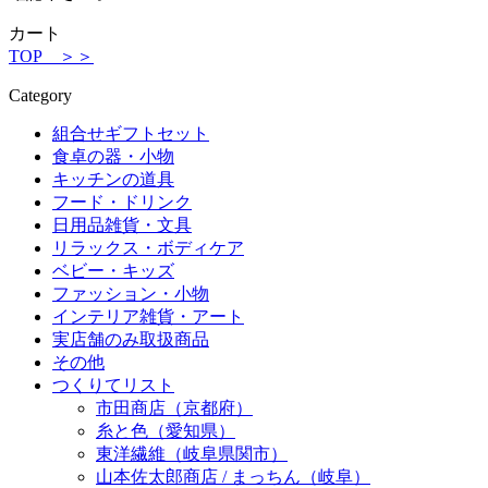
カート
TOP ＞＞
Category
組合せギフトセット
食卓の器・小物
キッチンの道具
フード・ドリンク
日用品雑貨・文具
リラックス・ボディケア
ベビー・キッズ
ファッション・小物
インテリア雑貨・アート
実店舗のみ取扱商品
その他
つくりてリスト
市田商店（京都府）
糸と色（愛知県）
東洋繊維（岐阜県関市）
山本佐太郎商店 / まっちん（岐阜）