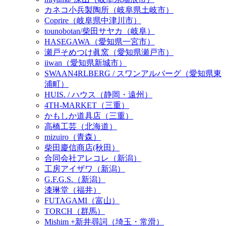
カネコ小兵製陶所（岐阜県土岐市）
Coprire（岐阜県中津川市）
tounobotan/柴田サヤカ（岐阜）
HASEGAWA（愛知県一宮市）
瀬戸そめつけ眞窯（愛知県瀬戸市）
iiwan（愛知県新城市）
SWAAN4RLBERG / スワンアルバーグ（愛知県東
浦町）
HUIS. / ハウス（静岡・遠州）
4TH-MARKET（三重）
かもしか道具店（三重）
高橋工芸（北海道）
mizuiro（青森）
柴田慶信商店(秋田）
合同会社アレコレ（新潟）
工房アイザワ（新潟）
G.F.G.S.（新潟）
漆琳堂（福井）
FUTAGAMI（富山）
TORCH（群馬）
Mishim +新井尋詞（埼玉・常滑）