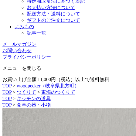
特定商取引法に基づく表記
お支払い方法について
配送方法・送料について
ギフトのご注文について
よみもの
記事一覧
メールマガジン
お問い合わせ
プライバシーポリシー
メニューを閉じる
お買い上げ金額 11,000円（税込）以上で送料無料
TOP
>
woodpecker（岐阜県北方町）
TOP
>
つくりて
>
東海のつくりて
TOP
>
キッチンの道具
TOP
>
食卓の器・小物