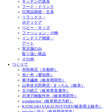
キッチンの道具
フード・ドリンク
日用品雑貨・文具
リラックス・
ボディケア
ベビー・キッズ
ファッション・小物
インテリア雑貨・
アート
実店舗のみ
取り扱い商品
その他
つくりて
市田商店（京都府）
糸と色（愛知県）
東洋繊維（岐阜県関市）
山本佐太郎商店 / まっちん（岐阜）
古川紙工（岐阜県美濃市）
志津刃物製作所（岐阜県関市）
woodpecker（岐阜県北方町）
KANEAKI SAKAI POTTERY(岐阜県土岐市）
miyama/ 深山（岐阜県瑞浪市）