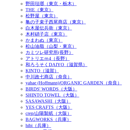
野田琺瑯（東京・栃木）
THE（東京）
松野屋（東京）
亀の子束子西尾商店（東京）
白木屋伝兵衛（東京）
木村硝子店（東京）
かまわぬ（東京）
松山油脂（山梨・東京）
カミツレ研究所(長野）
アトリエｍ4（長野）
和ろうそくDAIYO（滋賀県）
KINTO（滋賀）
中川政七商店（奈良）
yahae (Hoffmann)/ORGANIC GARDEN（奈良）
BIRDS' WORDS（大阪）
SHINTO TOWEL（大阪）
SASAWASHI（大阪）
YES CRAFTS（大阪）
crep/山陽製紙（大阪）
BAGWORKS（兵庫）
hibi（兵庫）