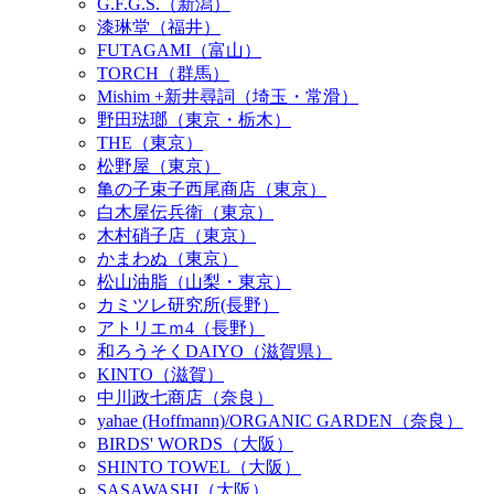
G.F.G.S.（新潟）
漆琳堂（福井）
FUTAGAMI（富山）
TORCH（群馬）
Mishim +新井尋詞（埼玉・常滑）
野田琺瑯（東京・栃木）
THE（東京）
松野屋（東京）
亀の子束子西尾商店（東京）
白木屋伝兵衛（東京）
木村硝子店（東京）
かまわぬ（東京）
松山油脂（山梨・東京）
カミツレ研究所(長野）
アトリエｍ4（長野）
和ろうそくDAIYO（滋賀県）
KINTO（滋賀）
中川政七商店（奈良）
yahae (Hoffmann)/ORGANIC GARDEN（奈良）
BIRDS' WORDS（大阪）
SHINTO TOWEL（大阪）
SASAWASHI（大阪）