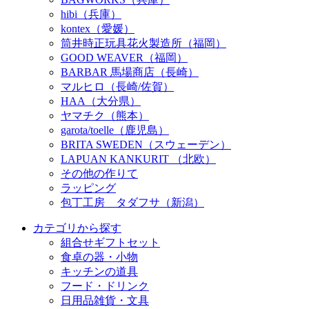
hibi（兵庫）
kontex（愛媛）
筒井時正玩具花火製造所（福岡）
GOOD WEAVER（福岡）
BARBAR 馬場商店（長崎）
マルヒロ（長崎/佐賀）
HAA（大分県）
ヤマチク（熊本）
garota/toelle（鹿児島）
BRITA SWEDEN（スウェーデン）
LAPUAN KANKURIT （北欧）
その他の作りて
ラッピング
包丁工房 タダフサ（新潟）
カテゴリから探す
組合せギフトセット
食卓の器・小物
キッチンの道具
フード・ドリンク
日用品雑貨・文具