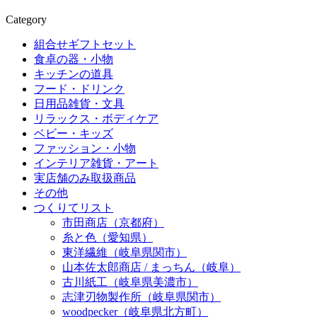
Category
組合せギフトセット
食卓の器・小物
キッチンの道具
フード・ドリンク
日用品雑貨・文具
リラックス・ボディケア
ベビー・キッズ
ファッション・小物
インテリア雑貨・アート
実店舗のみ取扱商品
その他
つくりてリスト
市田商店（京都府）
糸と色（愛知県）
東洋繊維（岐阜県関市）
山本佐太郎商店 / まっちん（岐阜）
古川紙工（岐阜県美濃市）
志津刃物製作所（岐阜県関市）
woodpecker（岐阜県北方町）