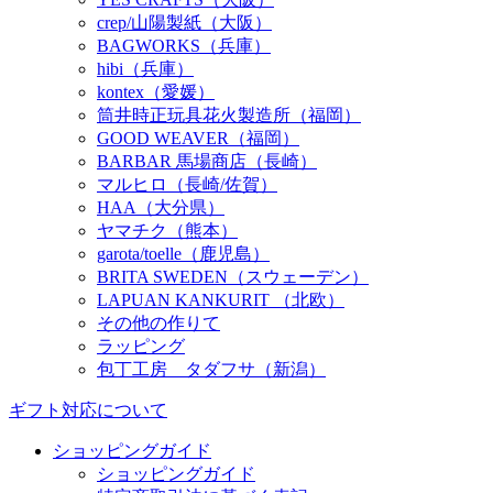
crep/山陽製紙（大阪）
BAGWORKS（兵庫）
hibi（兵庫）
kontex（愛媛）
筒井時正玩具花火製造所（福岡）
GOOD WEAVER（福岡）
BARBAR 馬場商店（長崎）
マルヒロ（長崎/佐賀）
HAA（大分県）
ヤマチク（熊本）
garota/toelle（鹿児島）
BRITA SWEDEN（スウェーデン）
LAPUAN KANKURIT （北欧）
その他の作りて
ラッピング
包丁工房 タダフサ（新潟）
ギフト対応について
ショッピングガイド
ショッピングガイド