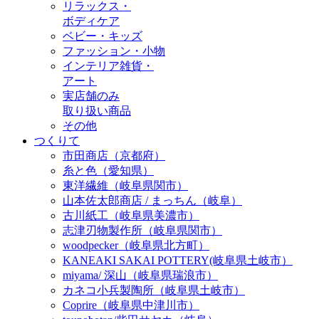
リラックス・
ボディケア
ベビー・キッズ
ファッション・小物
インテリア雑貨・
アート
実店舗のみ
取り扱い商品
その他
つくりて
市田商店（京都府）
糸と色（愛知県）
東洋繊維（岐阜県関市）
山本佐太郎商店 / まっちん（岐阜）
古川紙工（岐阜県美濃市）
志津刃物製作所（岐阜県関市）
woodpecker（岐阜県北方町）
KANEAKI SAKAI POTTERY(岐阜県土岐市）
miyama/ 深山（岐阜県瑞浪市）
カネコ小兵製陶所（岐阜県土岐市）
Coprire（岐阜県中津川市）