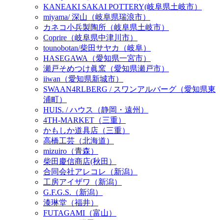
KANEAKI SAKAI POTTERY(岐阜県土岐市）
miyama/ 深山（岐阜県瑞浪市）
カネコ小兵製陶所（岐阜県土岐市）
Coprire（岐阜県中津川市）
tounobotan/柴田サヤカ（岐阜）
HASEGAWA（愛知県一宮市）
瀬戸そめつけ眞窯（愛知県瀬戸市）
iiwan（愛知県新城市）
SWAAN4RLBERG / スワンアルバーグ（愛知県東
浦町）
HUIS. / ハウス（静岡・遠州）
4TH-MARKET（三重）
かもしか道具店（三重）
高橋工芸（北海道）
mizuiro（青森）
柴田慶信商店(秋田）
合同会社アレコレ（新潟）
工房アイザワ（新潟）
G.F.G.S.（新潟）
漆琳堂（福井）
FUTAGAMI（富山）