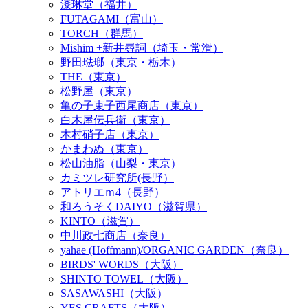
漆琳堂（福井）
FUTAGAMI（富山）
TORCH（群馬）
Mishim +新井尋詞（埼玉・常滑）
野田琺瑯（東京・栃木）
THE（東京）
松野屋（東京）
亀の子束子西尾商店（東京）
白木屋伝兵衛（東京）
木村硝子店（東京）
かまわぬ（東京）
松山油脂（山梨・東京）
カミツレ研究所(長野）
アトリエｍ4（長野）
和ろうそくDAIYO（滋賀県）
KINTO（滋賀）
中川政七商店（奈良）
yahae (Hoffmann)/ORGANIC GARDEN（奈良）
BIRDS' WORDS（大阪）
SHINTO TOWEL（大阪）
SASAWASHI（大阪）
YES CRAFTS（大阪）