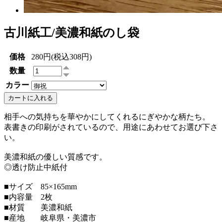
古川紙工/美濃和紙のし袋
価格
280円(税込308円)
数量
カラー
カートに入れる
相手への気持ちを華やかにしてくれるにぎやかな柄たち。
表書きの印刷がされているので、用途にあわせてお選び下さ
い。
美濃和紙の優しい質感です。
◎透け防止中紙付
■サイズ 85×165mm
■内容量 2枚
■材質 美濃和紙
■産地 岐阜県・美濃市