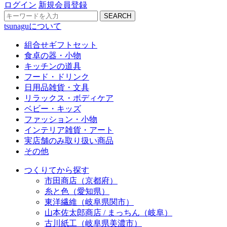
ログイン
新規会員登録
SEARCH
tsunaguについて
組合せギフトセット
食卓の器・小物
キッチンの道具
フード・ドリンク
日用品雑貨・文具
リラックス・ボディケア
ベビー・キッズ
ファッション・小物
インテリア雑貨・アート
実店舗のみ取り扱い商品
その他
つくりてから探す
市田商店（京都府）
糸と色（愛知県）
東洋繊維（岐阜県関市）
山本佐太郎商店 / まっちん（岐阜）
古川紙工（岐阜県美濃市）