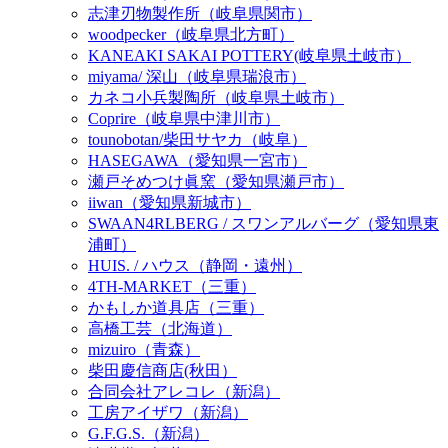
志津刃物製作所（岐阜県関市）
woodpecker（岐阜県北方町）
KANEAKI SAKAI POTTERY(岐阜県土岐市）
miyama/ 深山（岐阜県瑞浪市）
カネコ小兵製陶所（岐阜県土岐市）
Coprire（岐阜県中津川市）
tounobotan/柴田サヤカ（岐阜）
HASEGAWA（愛知県一宮市）
瀬戸そめつけ眞窯（愛知県瀬戸市）
iiwan（愛知県新城市）
SWAAN4RLBERG / スワンアルバーグ（愛知県東
浦町）
HUIS. / ハウス（静岡・遠州）
4TH-MARKET（三重）
かもしか道具店（三重）
高橋工芸（北海道）
mizuiro（青森）
柴田慶信商店(秋田）
合同会社アレコレ（新潟）
工房アイザワ（新潟）
G.F.G.S.（新潟）