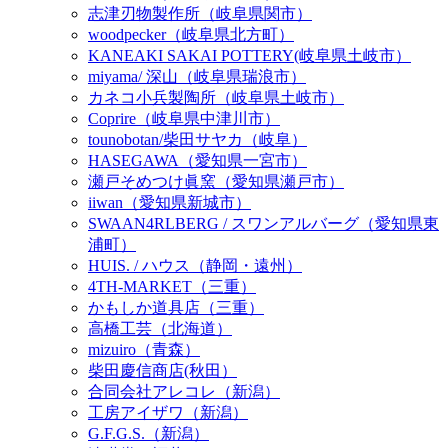
志津刃物製作所（岐阜県関市）
woodpecker（岐阜県北方町）
KANEAKI SAKAI POTTERY(岐阜県土岐市）
miyama/ 深山（岐阜県瑞浪市）
カネコ小兵製陶所（岐阜県土岐市）
Coprire（岐阜県中津川市）
tounobotan/柴田サヤカ（岐阜）
HASEGAWA（愛知県一宮市）
瀬戸そめつけ眞窯（愛知県瀬戸市）
iiwan（愛知県新城市）
SWAAN4RLBERG / スワンアルバーグ（愛知県東
浦町）
HUIS. / ハウス（静岡・遠州）
4TH-MARKET（三重）
かもしか道具店（三重）
高橋工芸（北海道）
mizuiro（青森）
柴田慶信商店(秋田）
合同会社アレコレ（新潟）
工房アイザワ（新潟）
G.F.G.S.（新潟）