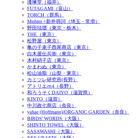
漆琳堂（福井）
FUTAGAMI（富山）
TORCH（群馬）
Mishim +新井尋詞（埼玉・常滑）
野田琺瑯（東京・栃木）
THE（東京）
松野屋（東京）
亀の子束子西尾商店（東京）
白木屋伝兵衛（東京）
木村硝子店（東京）
かまわぬ（東京）
松山油脂（山梨・東京）
カミツレ研究所(長野）
アトリエｍ4（長野）
和ろうそくDAIYO（滋賀県）
KINTO（滋賀）
中川政七商店（奈良）
yahae (Hoffmann)/ORGANIC GARDEN（奈良）
BIRDS' WORDS（大阪）
SHINTO TOWEL（大阪）
SASAWASHI（大阪）
YES CRAFTS（大阪）