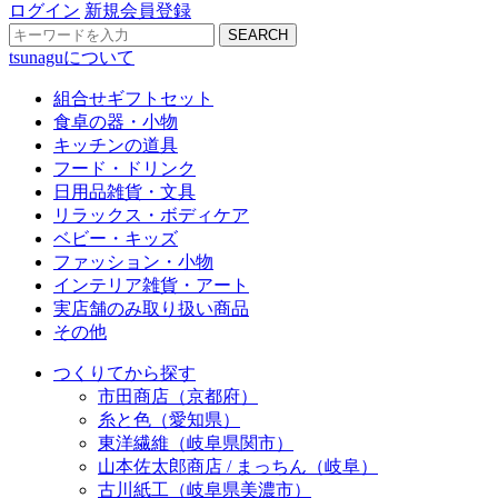
ログイン
新規会員登録
SEARCH
tsunaguについて
組合せギフトセット
食卓の器・小物
キッチンの道具
フード・ドリンク
日用品雑貨・文具
リラックス・ボディケア
ベビー・キッズ
ファッション・小物
インテリア雑貨・アート
実店舗のみ取り扱い商品
その他
つくりてから探す
市田商店（京都府）
糸と色（愛知県）
東洋繊維（岐阜県関市）
山本佐太郎商店 / まっちん（岐阜）
古川紙工（岐阜県美濃市）