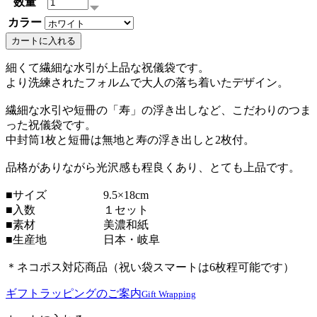
数量
カラー
カートに入れる
細くて繊細な水引が上品な祝儀袋です。
より洗練されたフォルムで大人の落ち着いたデザイン。
繊細な水引や短冊の「寿」の浮き出しなど、こだわりのつま
った祝儀袋です。
中封筒1枚と短冊は無地と寿の浮き出しと2枚付。
品格がありながら光沢感も程良くあり、とても上品です。
■サイズ 9.5×18cm
■入数 １セット
■素材 美濃和紙
■生産地 日本・岐阜
＊ネコポス対応商品（祝い袋スマートは6枚程可能です）
ギフトラッピングのご案内
Gift Wrapping