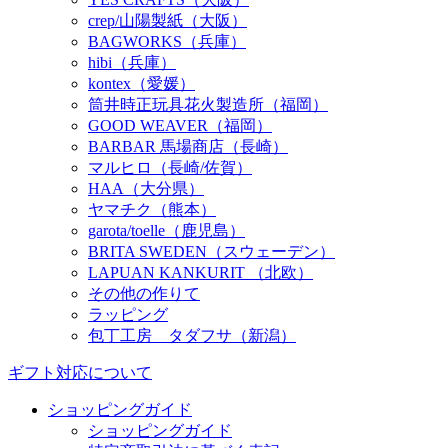
crep/山陽製紙（大阪）
BAGWORKS（兵庫）
hibi（兵庫）
kontex（愛媛）
筒井時正玩具花火製造所（福岡）
GOOD WEAVER（福岡）
BARBAR 馬場商店（長崎）
マルヒロ（長崎/佐賀）
HAA（大分県）
ヤマチク（熊本）
garota/toelle（鹿児島）
BRITA SWEDEN（スウェーデン）
LAPUAN KANKURIT （北欧）
その他の作りて
ラッピング
包丁工房 タダフサ（新潟）
ギフト対応について
ショッピングガイド
ショッピングガイド