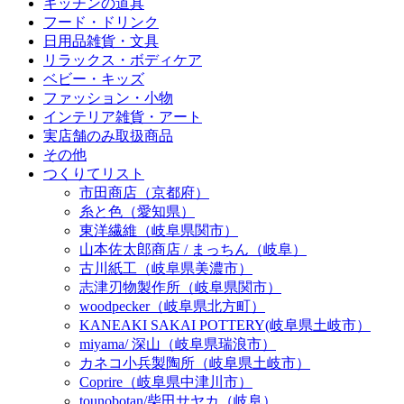
キッチンの道具
フード・ドリンク
日用品雑貨・文具
リラックス・ボディケア
ベビー・キッズ
ファッション・小物
インテリア雑貨・アート
実店舗のみ取扱商品
その他
つくりてリスト
市田商店（京都府）
糸と色（愛知県）
東洋繊維（岐阜県関市）
山本佐太郎商店 / まっちん（岐阜）
古川紙工（岐阜県美濃市）
志津刃物製作所（岐阜県関市）
woodpecker（岐阜県北方町）
KANEAKI SAKAI POTTERY(岐阜県土岐市）
miyama/ 深山（岐阜県瑞浪市）
カネコ小兵製陶所（岐阜県土岐市）
Coprire（岐阜県中津川市）
tounobotan/柴田サヤカ（岐阜）