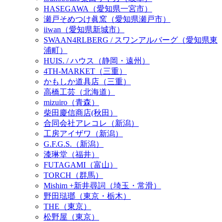
HASEGAWA（愛知県一宮市）
瀬戸そめつけ眞窯（愛知県瀬戸市）
iiwan（愛知県新城市）
SWAAN4RLBERG / スワンアルバーグ（愛知県東
浦町）
HUIS. / ハウス（静岡・遠州）
4TH-MARKET（三重）
かもしか道具店（三重）
高橋工芸（北海道）
mizuiro（青森）
柴田慶信商店(秋田）
合同会社アレコレ（新潟）
工房アイザワ（新潟）
G.F.G.S.（新潟）
漆琳堂（福井）
FUTAGAMI（富山）
TORCH（群馬）
Mishim +新井尋詞（埼玉・常滑）
野田琺瑯（東京・栃木）
THE（東京）
松野屋（東京）