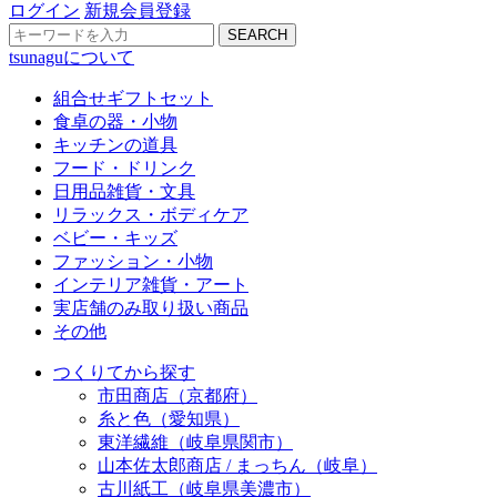
ログイン
新規会員登録
SEARCH
tsunaguについて
組合せギフトセット
食卓の器・小物
キッチンの道具
フード・ドリンク
日用品雑貨・文具
リラックス・ボディケア
ベビー・キッズ
ファッション・小物
インテリア雑貨・アート
実店舗のみ取り扱い商品
その他
つくりてから探す
市田商店（京都府）
糸と色（愛知県）
東洋繊維（岐阜県関市）
山本佐太郎商店 / まっちん（岐阜）
古川紙工（岐阜県美濃市）