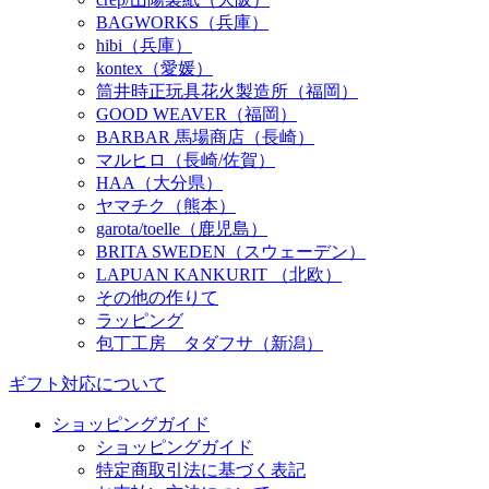
BAGWORKS（兵庫）
hibi（兵庫）
kontex（愛媛）
筒井時正玩具花火製造所（福岡）
GOOD WEAVER（福岡）
BARBAR 馬場商店（長崎）
マルヒロ（長崎/佐賀）
HAA（大分県）
ヤマチク（熊本）
garota/toelle（鹿児島）
BRITA SWEDEN（スウェーデン）
LAPUAN KANKURIT （北欧）
その他の作りて
ラッピング
包丁工房 タダフサ（新潟）
ギフト対応について
ショッピングガイド
ショッピングガイド
特定商取引法に基づく表記