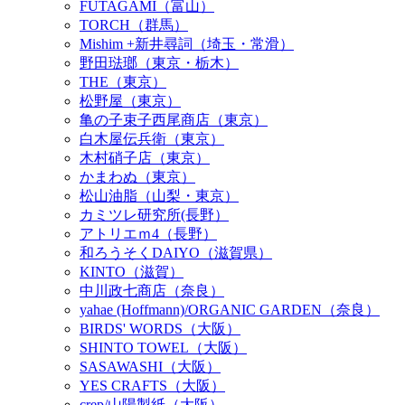
FUTAGAMI（富山）
TORCH（群馬）
Mishim +新井尋詞（埼玉・常滑）
野田琺瑯（東京・栃木）
THE（東京）
松野屋（東京）
亀の子束子西尾商店（東京）
白木屋伝兵衛（東京）
木村硝子店（東京）
かまわぬ（東京）
松山油脂（山梨・東京）
カミツレ研究所(長野）
アトリエｍ4（長野）
和ろうそくDAIYO（滋賀県）
KINTO（滋賀）
中川政七商店（奈良）
yahae (Hoffmann)/ORGANIC GARDEN（奈良）
BIRDS' WORDS（大阪）
SHINTO TOWEL（大阪）
SASAWASHI（大阪）
YES CRAFTS（大阪）
crep/山陽製紙（大阪）