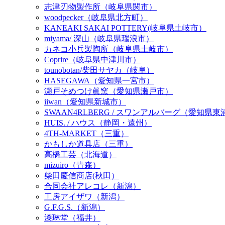
志津刃物製作所（岐阜県関市）
woodpecker（岐阜県北方町）
KANEAKI SAKAI POTTERY(岐阜県土岐市）
miyama/ 深山（岐阜県瑞浪市）
カネコ小兵製陶所（岐阜県土岐市）
Coprire（岐阜県中津川市）
tounobotan/柴田サヤカ（岐阜）
HASEGAWA（愛知県一宮市）
瀬戸そめつけ眞窯（愛知県瀬戸市）
iiwan（愛知県新城市）
SWAAN4RLBERG / スワンアルバーグ（愛知県
HUIS. / ハウス（静岡・遠州）
4TH-MARKET（三重）
かもしか道具店（三重）
高橋工芸（北海道）
mizuiro（青森）
柴田慶信商店(秋田）
合同会社アレコレ（新潟）
工房アイザワ（新潟）
G.F.G.S.（新潟）
漆琳堂（福井）