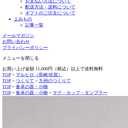
お支払い方法について
配送方法・送料について
ギフトのご注文について
よみもの
記事一覧
メールマガジン
お問い合わせ
プライバシーポリシー
メニューを閉じる
お買い上げ金額 11,000円（税込）以上で送料無料
TOP
>
マルヒロ（長崎/佐賀）
TOP
>
つくりて
>
九州のつくりて
TOP
>
食卓の器・小物
TOP
>
食卓の器・小物
>
マグ・カップ・タンブラー