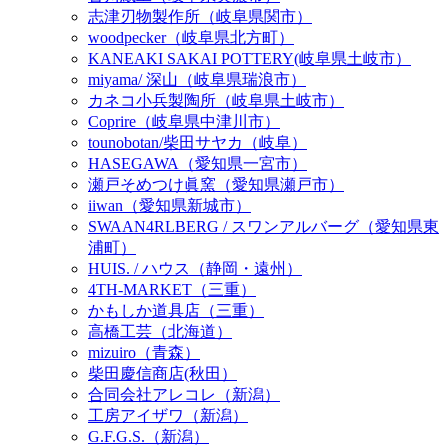
志津刃物製作所（岐阜県関市）
woodpecker（岐阜県北方町）
KANEAKI SAKAI POTTERY(岐阜県土岐市）
miyama/ 深山（岐阜県瑞浪市）
カネコ小兵製陶所（岐阜県土岐市）
Coprire（岐阜県中津川市）
tounobotan/柴田サヤカ（岐阜）
HASEGAWA（愛知県一宮市）
瀬戸そめつけ眞窯（愛知県瀬戸市）
iiwan（愛知県新城市）
SWAAN4RLBERG / スワンアルバーグ（愛知県東
浦町）
HUIS. / ハウス（静岡・遠州）
4TH-MARKET（三重）
かもしか道具店（三重）
高橋工芸（北海道）
mizuiro（青森）
柴田慶信商店(秋田）
合同会社アレコレ（新潟）
工房アイザワ（新潟）
G.F.G.S.（新潟）