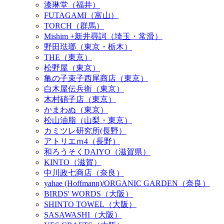
漆琳堂（福井）
FUTAGAMI（富山）
TORCH（群馬）
Mishim +新井尋詞（埼玉・常滑）
野田琺瑯（東京・栃木）
THE（東京）
松野屋（東京）
亀の子束子西尾商店（東京）
白木屋伝兵衛（東京）
木村硝子店（東京）
かまわぬ（東京）
松山油脂（山梨・東京）
カミツレ研究所(長野）
アトリエｍ4（長野）
和ろうそくDAIYO（滋賀県）
KINTO（滋賀）
中川政七商店（奈良）
yahae (Hoffmann)/ORGANIC GARDEN（奈良）
BIRDS' WORDS（大阪）
SHINTO TOWEL（大阪）
SASAWASHI（大阪）