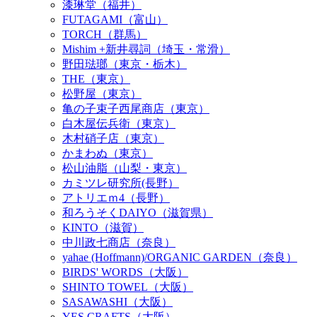
漆琳堂（福井）
FUTAGAMI（富山）
TORCH（群馬）
Mishim +新井尋詞（埼玉・常滑）
野田琺瑯（東京・栃木）
THE（東京）
松野屋（東京）
亀の子束子西尾商店（東京）
白木屋伝兵衛（東京）
木村硝子店（東京）
かまわぬ（東京）
松山油脂（山梨・東京）
カミツレ研究所(長野）
アトリエｍ4（長野）
和ろうそくDAIYO（滋賀県）
KINTO（滋賀）
中川政七商店（奈良）
yahae (Hoffmann)/ORGANIC GARDEN（奈良）
BIRDS' WORDS（大阪）
SHINTO TOWEL（大阪）
SASAWASHI（大阪）
YES CRAFTS（大阪）