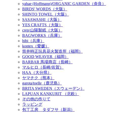
yahae (Hoffmann)/ORGANIC GARDEN（奈良）
BIRDS' WORDS（大阪）
SHINTO TOWEL（大阪）
SASAWASHI（大阪）
YES CRAFTS（大阪）
crep/山陽製紙（大阪）
BAGWORKS（兵庫）
hibi（兵庫）
kontex（愛媛）
筒井時正玩具花火製造所（福岡）
GOOD WEAVER（福岡）
BARBAR 馬場商店（長崎）
マルヒロ（長崎/佐賀）
HAA（大分県）
ヤマチク（熊本）
garota/toelle（鹿児島）
BRITA SWEDEN（スウェーデン）
LAPUAN KANKURIT （北欧）
その他の作りて
ラッピング
包丁工房 タダフサ（新潟）