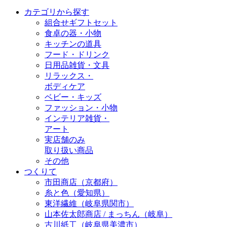
カテゴリから探す
組合せギフトセット
食卓の器・小物
キッチンの道具
フード・ドリンク
日用品雑貨・文具
リラックス・
ボディケア
ベビー・キッズ
ファッション・小物
インテリア雑貨・
アート
実店舗のみ
取り扱い商品
その他
つくりて
市田商店（京都府）
糸と色（愛知県）
東洋繊維（岐阜県関市）
山本佐太郎商店 / まっちん（岐阜）
古川紙工（岐阜県美濃市）