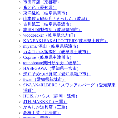
市田商店（京都府）
糸と色（愛知県）
東洋繊維（岐阜県関市）
山本佐太郎商店 / まっちん（岐阜）
古川紙工（岐阜県美濃市）
志津刃物製作所（岐阜県関市）
woodpecker（岐阜県北方町）
KANEAKI SAKAI POTTERY(岐阜県土岐市）
miyama/ 深山（岐阜県瑞浪市）
カネコ小兵製陶所（岐阜県土岐市）
Coprire（岐阜県中津川市）
tounobotan/柴田サヤカ（岐阜）
HASEGAWA（愛知県一宮市）
瀬戸そめつけ眞窯（愛知県瀬戸市）
iiwan（愛知県新城市）
SWAAN4RLBERG / スワンアルバーグ（愛知県東
浦町）
HUIS. / ハウス（静岡・遠州）
4TH-MARKET（三重）
かもしか道具店（三重）
高橋工芸（北海道）