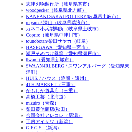
志津刃物製作所（岐阜県関市）
woodpecker（岐阜県北方町）
KANEAKI SAKAI POTTERY(岐阜県土岐市）
miyama/ 深山（岐阜県瑞浪市）
カネコ小兵製陶所（岐阜県土岐市）
Coprire（岐阜県中津川市）
tounobotan/柴田サヤカ（岐阜）
HASEGAWA（愛知県一宮市）
瀬戸そめつけ眞窯（愛知県瀬戸市）
iiwan（愛知県新城市）
SWAAN4RLBERG / スワンアルバーグ（愛知県東
浦町）
HUIS. / ハウス（静岡・遠州）
4TH-MARKET（三重）
かもしか道具店（三重）
高橋工芸（北海道）
mizuiro（青森）
柴田慶信商店(秋田）
合同会社アレコレ（新潟）
工房アイザワ（新潟）
G.F.G.S.（新潟）