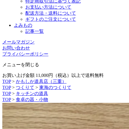
特定商取引法に基づく表記
お支払い方法について
配送方法・送料について
ギフトのご注文について
よみもの
記事一覧
メールマガジン
お問い合わせ
プライバシーポリシー
メニューを閉じる
お買い上げ金額 11,000円（税込）以上で送料無料
TOP
>
かもしか道具店（三重）
TOP
>
つくりて
>
東海のつくりて
TOP
>
キッチンの道具
TOP
>
食卓の器・小物