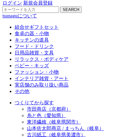
ログイン
新規会員登録
SEARCH
tsunaguについて
組合せギフトセット
食卓の器・小物
キッチンの道具
フード・ドリンク
日用品雑貨・文具
リラックス・ボディケア
ベビー・キッズ
ファッション・小物
インテリア雑貨・アート
実店舗のみ取り扱い商品
その他
つくりてから探す
市田商店（京都府）
糸と色（愛知県）
東洋繊維（岐阜県関市）
山本佐太郎商店 / まっちん（岐阜）
古川紙工（岐阜県美濃市）