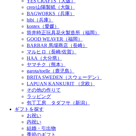
YES CRAFTS（大阪）
crep/山陽製紙（大阪）
BAGWORKS（兵庫）
hibi（兵庫）
kontex（愛媛）
筒井時正玩具花火製造所（福岡）
GOOD WEAVER（福岡）
BARBAR 馬場商店（長崎）
マルヒロ（長崎/佐賀）
HAA（大分県）
ヤマチク（熊本）
garota/toelle（鹿児島）
BRITA SWEDEN（スウェーデン）
LAPUAN KANKURIT （北欧）
その他の作りて
ラッピング
包丁工房 タダフサ（新潟）
ギフトを探す
お祝い
内祝い
結婚・引出物
季節のギフト