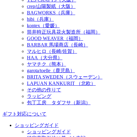
crep/山陽製紙（大阪）
BAGWORKS（兵庫）
hibi（兵庫）
kontex（愛媛）
筒井時正玩具花火製造所（福岡）
GOOD WEAVER（福岡）
BARBAR 馬場商店（長崎）
マルヒロ（長崎/佐賀）
HAA（大分県）
ヤマチク（熊本）
garota/toelle（鹿児島）
BRITA SWEDEN（スウェーデン）
LAPUAN KANKURIT （北欧）
その他の作りて
ラッピング
包丁工房 タダフサ（新潟）
ギフト対応について
ショッピングガイド
ショッピングガイド