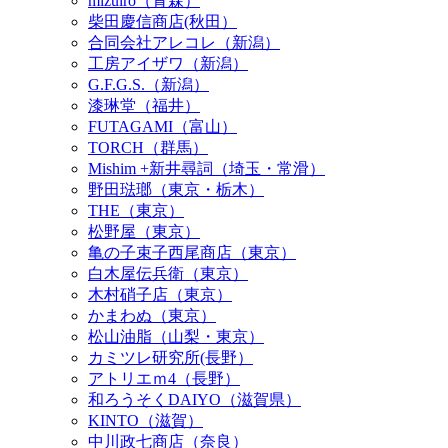
mizuiro（青森）
柴田慶信商店(秋田）
合同会社アレコレ（新潟）
工房アイザワ（新潟）
G.F.G.S.（新潟）
漆琳堂（福井）
FUTAGAMI（富山）
TORCH（群馬）
Mishim +新井尋詞（埼玉・常滑）
野田琺瑯（東京・栃木）
THE（東京）
松野屋（東京）
亀の子束子西尾商店（東京）
白木屋伝兵衛（東京）
木村硝子店（東京）
かまわぬ（東京）
松山油脂（山梨・東京）
カミツレ研究所(長野）
アトリエｍ4（長野）
和ろうそくDAIYO（滋賀県）
KINTO（滋賀）
中川政七商店（奈良）