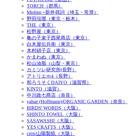
TORCH（群馬）
Mishim +新井尋詞（埼玉・常滑）
野田琺瑯（東京・栃木）
THE（東京）
松野屋（東京）
亀の子束子西尾商店（東京）
白木屋伝兵衛（東京）
木村硝子店（東京）
かまわぬ（東京）
松山油脂（山梨・東京）
カミツレ研究所(長野）
アトリエｍ4（長野）
和ろうそくDAIYO（滋賀県）
KINTO（滋賀）
中川政七商店（奈良）
yahae (Hoffmann)/ORGANIC GARDEN（奈良）
BIRDS' WORDS（大阪）
SHINTO TOWEL（大阪）
SASAWASHI（大阪）
YES CRAFTS（大阪）
crep/山陽製紙（大阪）