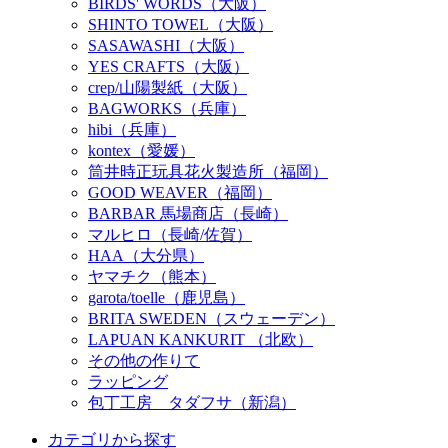
BIRDS' WORDS（大阪）
SHINTO TOWEL（大阪）
SASAWASHI（大阪）
YES CRAFTS（大阪）
crep/山陽製紙（大阪）
BAGWORKS（兵庫）
hibi（兵庫）
kontex（愛媛）
筒井時正玩具花火製造所（福岡）
GOOD WEAVER（福岡）
BARBAR 馬場商店（長崎）
マルヒロ（長崎/佐賀）
HAA（大分県）
ヤマチク（熊本）
garota/toelle（鹿児島）
BRITA SWEDEN（スウェーデン）
LAPUAN KANKURIT （北欧）
その他の作りて
ラッピング
包丁工房 タダフサ（新潟）
カテゴリから探す