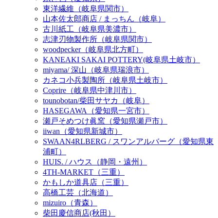
東洋繊維（岐阜県関市）
山本佐太郎商店 / まっちん（岐阜）
古川紙工（岐阜県美濃市）
志津刃物製作所（岐阜県関市）
woodpecker（岐阜県北方町）
KANEAKI SAKAI POTTERY(岐阜県土岐市）
miyama/ 深山（岐阜県瑞浪市）
カネコ小兵製陶所（岐阜県土岐市）
Coprire（岐阜県中津川市）
tounobotan/柴田サヤカ（岐阜）
HASEGAWA（愛知県一宮市）
瀬戸そめつけ眞窯（愛知県瀬戸市）
iiwan（愛知県新城市）
SWAAN4RLBERG / スワンアルバーグ（愛知県東
浦町）
HUIS. / ハウス（静岡・遠州）
4TH-MARKET（三重）
かもしか道具店（三重）
高橋工芸（北海道）
mizuiro（青森）
柴田慶信商店(秋田）