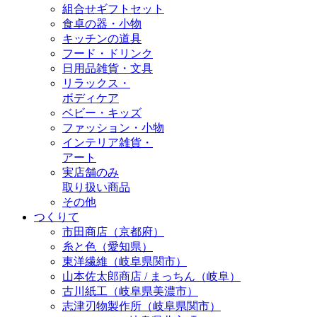
組合せギフトセット
食卓の器・小物
キッチンの道具
フード・ドリンク
日用品雑貨・文具
リラックス・
ボディケア
ベビー・キッズ
ファッション・小物
インテリア雑貨・
アート
実店舗のみ
取り扱い商品
その他
つくりて
市田商店（京都府）
糸と色（愛知県）
東洋繊維（岐阜県関市）
山本佐太郎商店 / まっちん（岐阜）
古川紙工（岐阜県美濃市）
志津刃物製作所（岐阜県関市）