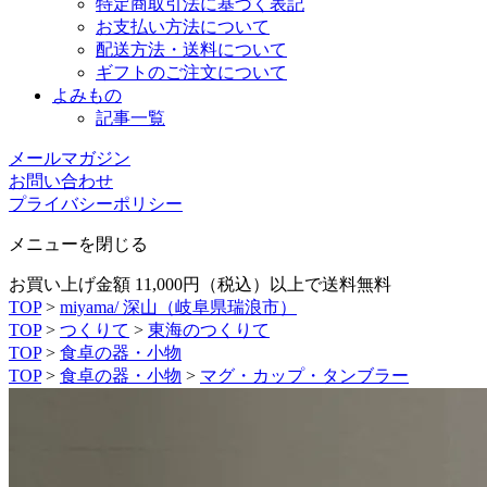
特定商取引法に基づく表記
お支払い方法について
配送方法・送料について
ギフトのご注文について
よみもの
記事一覧
メールマガジン
お問い合わせ
プライバシーポリシー
メニューを閉じる
お買い上げ金額 11,000円（税込）以上で送料無料
TOP
>
miyama/ 深山（岐阜県瑞浪市）
TOP
>
つくりて
>
東海のつくりて
TOP
>
食卓の器・小物
TOP
>
食卓の器・小物
>
マグ・カップ・タンブラー