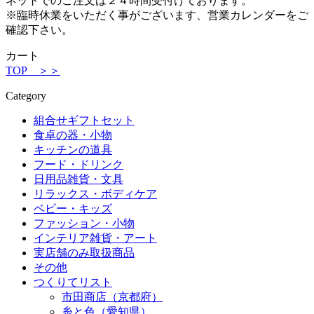
ネットでのご注文は２４時間受付けております。
※臨時休業をいただく事がございます、営業カレンダーをご
確認下さい。
カート
TOP ＞＞
Category
組合せギフトセット
食卓の器・小物
キッチンの道具
フード・ドリンク
日用品雑貨・文具
リラックス・ボディケア
ベビー・キッズ
ファッション・小物
インテリア雑貨・アート
実店舗のみ取扱商品
その他
つくりてリスト
市田商店（京都府）
糸と色（愛知県）