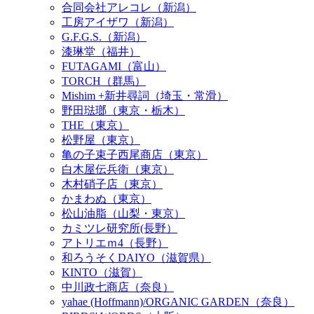
合同会社アレコレ（新潟）
工房アイザワ（新潟）
G.F.G.S.（新潟）
漆琳堂（福井）
FUTAGAMI（富山）
TORCH（群馬）
Mishim +新井尋詞（埼玉・常滑）
野田琺瑯（東京・栃木）
THE（東京）
松野屋（東京）
亀の子束子西尾商店（東京）
白木屋伝兵衛（東京）
木村硝子店（東京）
かまわぬ（東京）
松山油脂（山梨・東京）
カミツレ研究所(長野）
アトリエｍ4（長野）
和ろうそくDAIYO（滋賀県）
KINTO（滋賀）
中川政七商店（奈良）
yahae (Hoffmann)/ORGANIC GARDEN（奈良）