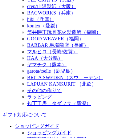
crep/山陽製紙（大阪）
BAGWORKS（兵庫）
hibi（兵庫）
kontex（愛媛）
筒井時正玩具花火製造所（福岡）
GOOD WEAVER（福岡）
BARBAR 馬場商店（長崎）
マルヒロ（長崎/佐賀）
HAA（大分県）
ヤマチク（熊本）
garota/toelle（鹿児島）
BRITA SWEDEN（スウェーデン）
LAPUAN KANKURIT （北欧）
その他の作りて
ラッピング
包丁工房 タダフサ（新潟）
ギフト対応について
ショッピングガイド
ショッピングガイド