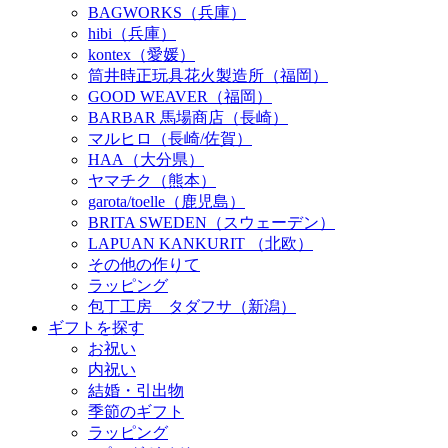
BAGWORKS（兵庫）
hibi（兵庫）
kontex（愛媛）
筒井時正玩具花火製造所（福岡）
GOOD WEAVER（福岡）
BARBAR 馬場商店（長崎）
マルヒロ（長崎/佐賀）
HAA（大分県）
ヤマチク（熊本）
garota/toelle（鹿児島）
BRITA SWEDEN（スウェーデン）
LAPUAN KANKURIT （北欧）
その他の作りて
ラッピング
包丁工房 タダフサ（新潟）
ギフトを探す
お祝い
内祝い
結婚・引出物
季節のギフト
ラッピング