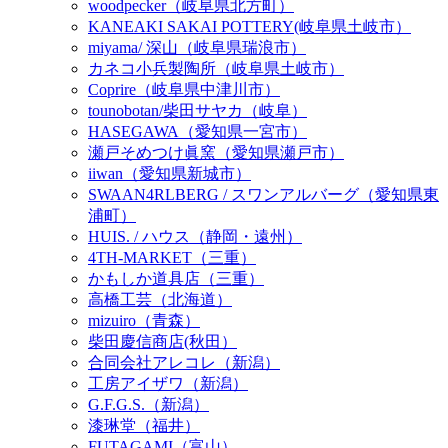
woodpecker（岐阜県北方町）
KANEAKI SAKAI POTTERY(岐阜県土岐市）
miyama/ 深山（岐阜県瑞浪市）
カネコ小兵製陶所（岐阜県土岐市）
Coprire（岐阜県中津川市）
tounobotan/柴田サヤカ（岐阜）
HASEGAWA（愛知県一宮市）
瀬戸そめつけ眞窯（愛知県瀬戸市）
iiwan（愛知県新城市）
SWAAN4RLBERG / スワンアルバーグ（愛知県東
浦町）
HUIS. / ハウス（静岡・遠州）
4TH-MARKET（三重）
かもしか道具店（三重）
高橋工芸（北海道）
mizuiro（青森）
柴田慶信商店(秋田）
合同会社アレコレ（新潟）
工房アイザワ（新潟）
G.F.G.S.（新潟）
漆琳堂（福井）
FUTAGAMI（富山）