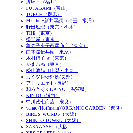
漆琳堂（福井）
FUTAGAMI（富山）
TORCH（群馬）
Mishim +新井尋詞（埼玉・常滑）
野田琺瑯（東京・栃木）
THE（東京）
松野屋（東京）
亀の子束子西尾商店（東京）
白木屋伝兵衛（東京）
木村硝子店（東京）
かまわぬ（東京）
松山油脂（山梨・東京）
カミツレ研究所(長野）
アトリエｍ4（長野）
和ろうそくDAIYO（滋賀県）
KINTO（滋賀）
中川政七商店（奈良）
yahae (Hoffmann)/ORGANIC GARDEN（奈良）
BIRDS' WORDS（大阪）
SHINTO TOWEL（大阪）
SASAWASHI（大阪）
YES CRAFTS（大阪）