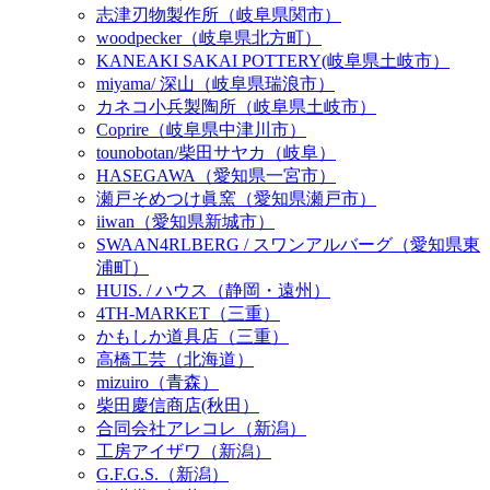
志津刃物製作所（岐阜県関市）
woodpecker（岐阜県北方町）
KANEAKI SAKAI POTTERY(岐阜県土岐市）
miyama/ 深山（岐阜県瑞浪市）
カネコ小兵製陶所（岐阜県土岐市）
Coprire（岐阜県中津川市）
tounobotan/柴田サヤカ（岐阜）
HASEGAWA（愛知県一宮市）
瀬戸そめつけ眞窯（愛知県瀬戸市）
iiwan（愛知県新城市）
SWAAN4RLBERG / スワンアルバーグ（愛知県東
浦町）
HUIS. / ハウス（静岡・遠州）
4TH-MARKET（三重）
かもしか道具店（三重）
高橋工芸（北海道）
mizuiro（青森）
柴田慶信商店(秋田）
合同会社アレコレ（新潟）
工房アイザワ（新潟）
G.F.G.S.（新潟）