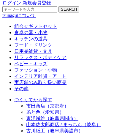
ログイン
新規会員登録
SEARCH
tsunaguについて
組合せギフトセット
食卓の器・小物
キッチンの道具
フード・ドリンク
日用品雑貨・文具
リラックス・ボディケア
ベビー・キッズ
ファッション・小物
インテリア雑貨・アート
実店舗のみ取り扱い商品
その他
つくりてから探す
市田商店（京都府）
糸と色（愛知県）
東洋繊維（岐阜県関市）
山本佐太郎商店 / まっちん（岐阜）
古川紙工（岐阜県美濃市）