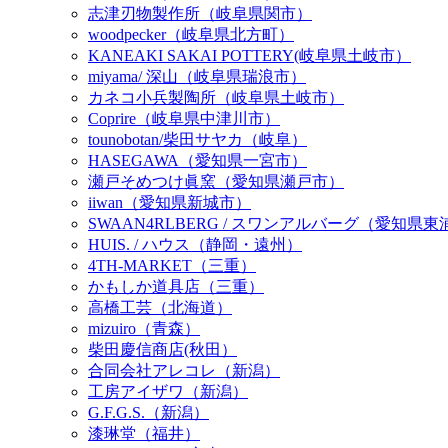
志津刃物製作所（岐阜県関市）
woodpecker（岐阜県北方町）
KANEAKI SAKAI POTTERY(岐阜県土岐市）
miyama/ 深山（岐阜県瑞浪市）
カネコ小兵製陶所（岐阜県土岐市）
Coprire（岐阜県中津川市）
tounobotan/柴田サヤカ（岐阜）
HASEGAWA（愛知県一宮市）
瀬戸そめつけ眞窯（愛知県瀬戸市）
iiwan（愛知県新城市）
SWAAN4RLBERG / スワンアルバーグ（愛知県
HUIS. / ハウス（静岡・遠州）
4TH-MARKET（三重）
かもしか道具店（三重）
高橋工芸（北海道）
mizuiro（青森）
柴田慶信商店(秋田）
合同会社アレコレ（新潟）
工房アイザワ（新潟）
G.F.G.S.（新潟）
漆琳堂（福井）