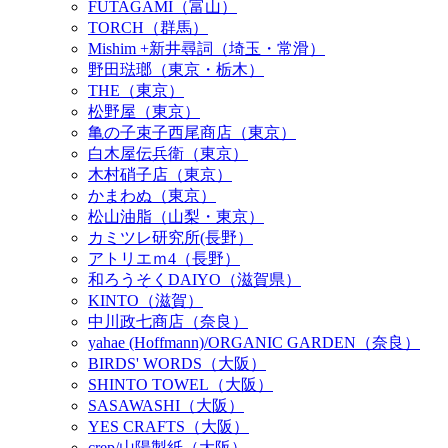
FUTAGAMI（富山）
TORCH（群馬）
Mishim +新井尋詞（埼玉・常滑）
野田琺瑯（東京・栃木）
THE（東京）
松野屋（東京）
亀の子束子西尾商店（東京）
白木屋伝兵衛（東京）
木村硝子店（東京）
かまわぬ（東京）
松山油脂（山梨・東京）
カミツレ研究所(長野）
アトリエｍ4（長野）
和ろうそくDAIYO（滋賀県）
KINTO（滋賀）
中川政七商店（奈良）
yahae (Hoffmann)/ORGANIC GARDEN（奈良）
BIRDS' WORDS（大阪）
SHINTO TOWEL（大阪）
SASAWASHI（大阪）
YES CRAFTS（大阪）
crep/山陽製紙（大阪）