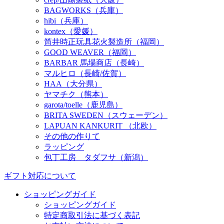
BAGWORKS（兵庫）
hibi（兵庫）
kontex（愛媛）
筒井時正玩具花火製造所（福岡）
GOOD WEAVER（福岡）
BARBAR 馬場商店（長崎）
マルヒロ（長崎/佐賀）
HAA（大分県）
ヤマチク（熊本）
garota/toelle（鹿児島）
BRITA SWEDEN（スウェーデン）
LAPUAN KANKURIT （北欧）
その他の作りて
ラッピング
包丁工房 タダフサ（新潟）
ギフト対応について
ショッピングガイド
ショッピングガイド
特定商取引法に基づく表記