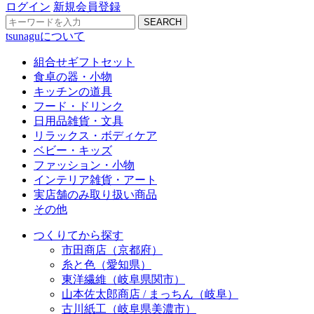
ログイン
新規会員登録
SEARCH
tsunaguについて
組合せギフトセット
食卓の器・小物
キッチンの道具
フード・ドリンク
日用品雑貨・文具
リラックス・ボディケア
ベビー・キッズ
ファッション・小物
インテリア雑貨・アート
実店舗のみ取り扱い商品
その他
つくりてから探す
市田商店（京都府）
糸と色（愛知県）
東洋繊維（岐阜県関市）
山本佐太郎商店 / まっちん（岐阜）
古川紙工（岐阜県美濃市）