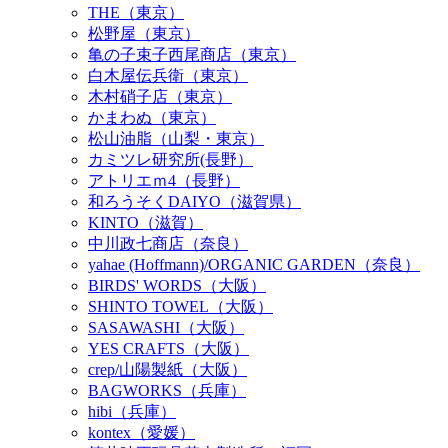
THE（東京）
松野屋（東京）
亀の子束子西尾商店（東京）
白木屋伝兵衛（東京）
木村硝子店（東京）
かまわぬ（東京）
松山油脂（山梨・東京）
カミツレ研究所(長野）
アトリエｍ4（長野）
和ろうそくDAIYO（滋賀県）
KINTO（滋賀）
中川政七商店（奈良）
yahae (Hoffmann)/ORGANIC GARDEN（奈良）
BIRDS' WORDS（大阪）
SHINTO TOWEL（大阪）
SASAWASHI（大阪）
YES CRAFTS（大阪）
crep/山陽製紙（大阪）
BAGWORKS（兵庫）
hibi（兵庫）
kontex（愛媛）