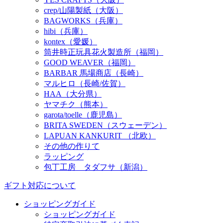
crep/山陽製紙（大阪）
BAGWORKS（兵庫）
hibi（兵庫）
kontex（愛媛）
筒井時正玩具花火製造所（福岡）
GOOD WEAVER（福岡）
BARBAR 馬場商店（長崎）
マルヒロ（長崎/佐賀）
HAA（大分県）
ヤマチク（熊本）
garota/toelle（鹿児島）
BRITA SWEDEN（スウェーデン）
LAPUAN KANKURIT （北欧）
その他の作りて
ラッピング
包丁工房 タダフサ（新潟）
ギフト対応について
ショッピングガイド
ショッピングガイド