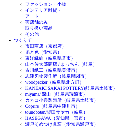
ファッション・小物
インテリア雑貨・
アート
実店舗のみ
取り扱い商品
その他
つくりて
市田商店（京都府）
糸と色（愛知県）
東洋繊維（岐阜県関市）
山本佐太郎商店 / まっちん（岐阜）
古川紙工（岐阜県美濃市）
志津刃物製作所（岐阜県関市）
woodpecker（岐阜県北方町）
KANEAKI SAKAI POTTERY(岐阜県土岐市）
miyama/ 深山（岐阜県瑞浪市）
カネコ小兵製陶所（岐阜県土岐市）
Coprire（岐阜県中津川市）
tounobotan/柴田サヤカ（岐阜）
HASEGAWA（愛知県一宮市）
瀬戸そめつけ眞窯（愛知県瀬戸市）