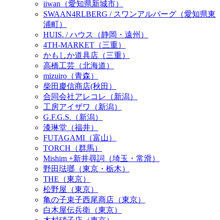
iiwan（愛知県新城市）
SWAAN4RLBERG / スワンアルバーグ（愛知県東
浦町）
HUIS. / ハウス（静岡・遠州）
4TH-MARKET（三重）
かもしか道具店（三重）
高橋工芸（北海道）
mizuiro（青森）
柴田慶信商店(秋田）
合同会社アレコレ（新潟）
工房アイザワ（新潟）
G.F.G.S.（新潟）
漆琳堂（福井）
FUTAGAMI（富山）
TORCH（群馬）
Mishim +新井尋詞（埼玉・常滑）
野田琺瑯（東京・栃木）
THE（東京）
松野屋（東京）
亀の子束子西尾商店（東京）
白木屋伝兵衛（東京）