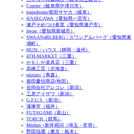
Coprire（岐阜県中津川市）
tounobotan/柴田サヤカ（岐阜）
HASEGAWA（愛知県一宮市）
瀬戸そめつけ眞窯（愛知県瀬戸市）
iiwan（愛知県新城市）
SWAAN4RLBERG / スワンアルバーグ（愛知県東
浦町）
HUIS. / ハウス（静岡・遠州）
4TH-MARKET（三重）
かもしか道具店（三重）
高橋工芸（北海道）
mizuiro（青森）
柴田慶信商店(秋田）
合同会社アレコレ（新潟）
工房アイザワ（新潟）
G.F.G.S.（新潟）
漆琳堂（福井）
FUTAGAMI（富山）
TORCH（群馬）
Mishim +新井尋詞（埼玉・常滑）
野田琺瑯（東京・栃木）