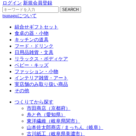
ログイン
新規会員登録
SEARCH
tsunaguについて
組合せギフトセット
食卓の器・小物
キッチンの道具
フード・ドリンク
日用品雑貨・文具
リラックス・ボディケア
ベビー・キッズ
ファッション・小物
インテリア雑貨・アート
実店舗のみ取り扱い商品
その他
つくりてから探す
市田商店（京都府）
糸と色（愛知県）
東洋繊維（岐阜県関市）
山本佐太郎商店 / まっちん（岐阜）
古川紙工（岐阜県美濃市）