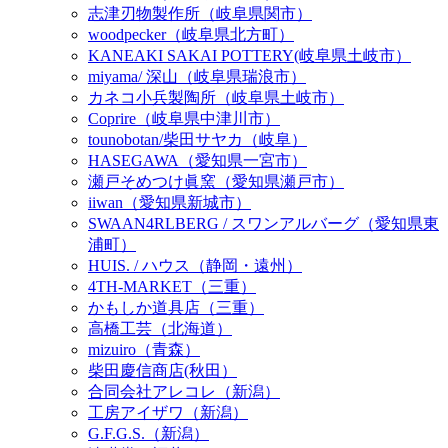
志津刃物製作所（岐阜県関市）
woodpecker（岐阜県北方町）
KANEAKI SAKAI POTTERY(岐阜県土岐市）
miyama/ 深山（岐阜県瑞浪市）
カネコ小兵製陶所（岐阜県土岐市）
Coprire（岐阜県中津川市）
tounobotan/柴田サヤカ（岐阜）
HASEGAWA（愛知県一宮市）
瀬戸そめつけ眞窯（愛知県瀬戸市）
iiwan（愛知県新城市）
SWAAN4RLBERG / スワンアルバーグ（愛知県東
浦町）
HUIS. / ハウス（静岡・遠州）
4TH-MARKET（三重）
かもしか道具店（三重）
高橋工芸（北海道）
mizuiro（青森）
柴田慶信商店(秋田）
合同会社アレコレ（新潟）
工房アイザワ（新潟）
G.F.G.S.（新潟）