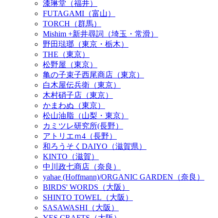
漆琳堂（福井）
FUTAGAMI（富山）
TORCH（群馬）
Mishim +新井尋詞（埼玉・常滑）
野田琺瑯（東京・栃木）
THE（東京）
松野屋（東京）
亀の子束子西尾商店（東京）
白木屋伝兵衛（東京）
木村硝子店（東京）
かまわぬ（東京）
松山油脂（山梨・東京）
カミツレ研究所(長野）
アトリエｍ4（長野）
和ろうそくDAIYO（滋賀県）
KINTO（滋賀）
中川政七商店（奈良）
yahae (Hoffmann)/ORGANIC GARDEN（奈良）
BIRDS' WORDS（大阪）
SHINTO TOWEL（大阪）
SASAWASHI（大阪）
YES CRAFTS（大阪）