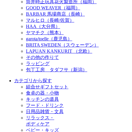
筒井時正玩具花火製造所（福岡）
GOOD WEAVER（福岡）
BARBAR 馬場商店（長崎）
マルヒロ（長崎/佐賀）
HAA（大分県）
ヤマチク（熊本）
garota/toelle（鹿児島）
BRITA SWEDEN（スウェーデン）
LAPUAN KANKURIT （北欧）
その他の作りて
ラッピング
包丁工房 タダフサ（新潟）
カテゴリから探す
組合せギフトセット
食卓の器・小物
キッチンの道具
フード・ドリンク
日用品雑貨・文具
リラックス・
ボディケア
ベビー・キッズ