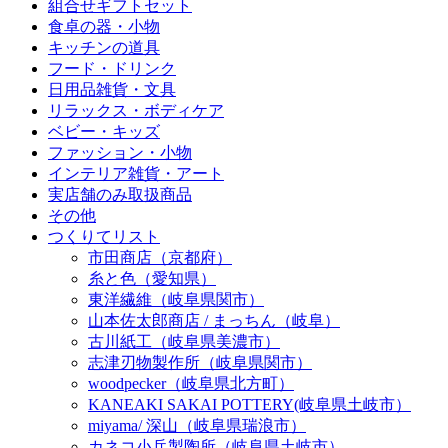
組合せギフトセット
食卓の器・小物
キッチンの道具
フード・ドリンク
日用品雑貨・文具
リラックス・ボディケア
ベビー・キッズ
ファッション・小物
インテリア雑貨・アート
実店舗のみ取扱商品
その他
つくりてリスト
市田商店（京都府）
糸と色（愛知県）
東洋繊維（岐阜県関市）
山本佐太郎商店 / まっちん（岐阜）
古川紙工（岐阜県美濃市）
志津刃物製作所（岐阜県関市）
woodpecker（岐阜県北方町）
KANEAKI SAKAI POTTERY(岐阜県土岐市）
miyama/ 深山（岐阜県瑞浪市）
カネコ小兵製陶所（岐阜県土岐市）