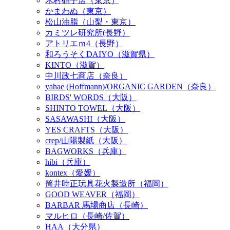
木村硝子店（東京）
かまわぬ（東京）
松山油脂（山梨・東京）
カミツレ研究所(長野）
アトリエｍ4（長野）
和ろうそくDAIYO（滋賀県）
KINTO（滋賀）
中川政七商店（奈良）
yahae (Hoffmann)/ORGANIC GARDEN（奈良）
BIRDS' WORDS（大阪）
SHINTO TOWEL（大阪）
SASAWASHI（大阪）
YES CRAFTS（大阪）
crep/山陽製紙（大阪）
BAGWORKS（兵庫）
hibi（兵庫）
kontex（愛媛）
筒井時正玩具花火製造所（福岡）
GOOD WEAVER（福岡）
BARBAR 馬場商店（長崎）
マルヒロ（長崎/佐賀）
HAA（大分県）