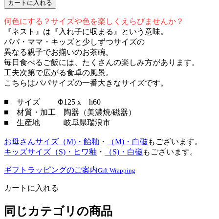
カートに入れる
何色にする？サイズや色を楽しくえらびませんか？
『ネスト』は『入れ子に収まる』という意味。
パパ・ママ・キッズと少しずつサイズの
異なる親子でお揃いのお茶碗。
毎日食べるご飯には、たくさんの楽しみ方があります。
工夫次第で広がる食卓の風景。
こちらはパパサイズの一番大きなサイズです。
■ サイズ Φ125 x h60
■ 材質・加工 陶器（美濃焼/磁器）
■ 生産地 岐阜県瑞浪市
お母さんサイズ（M)・飴釉
・
（M)・白磁
もございます。
キッズサイズ（S)・ヒワ釉
・
（S)・白磁
もございます。
ギフトラッピングのご案内
Gift Wrapping
カートに入れる
同じカテゴリの商品