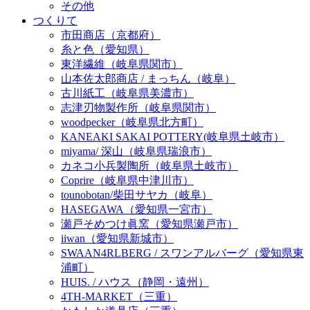
その他
つくりて
市田商店（京都府）
糸と色（愛知県）
東洋繊維（岐阜県関市）
山本佐太郎商店 / まっちん（岐阜）
古川紙工（岐阜県美濃市）
志津刃物製作所（岐阜県関市）
woodpecker（岐阜県北方町）
KANEAKI SAKAI POTTERY(岐阜県土岐市）
miyama/ 深山（岐阜県瑞浪市）
カネコ小兵製陶所（岐阜県土岐市）
Coprire（岐阜県中津川市）
tounobotan/柴田サヤカ（岐阜）
HASEGAWA（愛知県一宮市）
瀬戸そめつけ眞窯（愛知県瀬戸市）
iiwan（愛知県新城市）
SWAAN4RLBERG / スワンアルバーグ（愛知県東
浦町）
HUIS. / ハウス（静岡・遠州）
4TH-MARKET（三重）