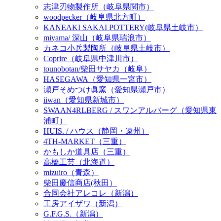
志津刃物製作所（岐阜県関市）
woodpecker（岐阜県北方町）
KANEAKI SAKAI POTTERY(岐阜県土岐市）
miyama/ 深山（岐阜県瑞浪市）
カネコ小兵製陶所（岐阜県土岐市）
Coprire（岐阜県中津川市）
tounobotan/柴田サヤカ（岐阜）
HASEGAWA（愛知県一宮市）
瀬戸そめつけ眞窯（愛知県瀬戸市）
iiwan（愛知県新城市）
SWAAN4RLBERG / スワンアルバーグ（愛知県東
浦町）
HUIS. / ハウス（静岡・遠州）
4TH-MARKET（三重）
かもしか道具店（三重）
高橋工芸（北海道）
mizuiro（青森）
柴田慶信商店(秋田）
合同会社アレコレ（新潟）
工房アイザワ（新潟）
G.F.G.S.（新潟）