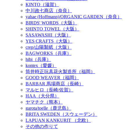
KINTO（滋賀）
中川政七商店（奈良）
yahae (Hoffmann)/ORGANIC GARDEN（奈良）
BIRDS' WORDS（大阪）
SHINTO TOWEL（大阪）
SASAWASHI（大阪）
YES CRAFTS（大阪）
crep/山陽製紙（大阪）
BAGWORKS（兵庫）
hibi（兵庫）
kontex（愛媛）
筒井時正玩具花火製造所（福岡）
GOOD WEAVER（福岡）
BARBAR 馬場商店（長崎）
マルヒロ（長崎/佐賀）
HAA（大分県）
ヤマチク（熊本）
garota/toelle（鹿児島）
BRITA SWEDEN（スウェーデン）
LAPUAN KANKURIT （北欧）
その他の作りて