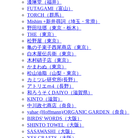
漆琳堂（福井）
FUTAGAMI（富山）
TORCH（群馬）
Mishim +新井尋詞（埼玉・常滑）
野田琺瑯（東京・栃木）
THE（東京）
松野屋（東京）
亀の子束子西尾商店（東京）
白木屋伝兵衛（東京）
木村硝子店（東京）
かまわぬ（東京）
松山油脂（山梨・東京）
カミツレ研究所(長野）
アトリエｍ4（長野）
和ろうそくDAIYO（滋賀県）
KINTO（滋賀）
中川政七商店（奈良）
yahae (Hoffmann)/ORGANIC GARDEN（奈良）
BIRDS' WORDS（大阪）
SHINTO TOWEL（大阪）
SASAWASHI（大阪）
YES CRAFTS（大阪）