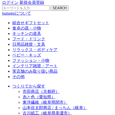
ログイン
新規会員登録
SEARCH
tsunaguについて
組合せギフトセット
食卓の器・小物
キッチンの道具
フード・ドリンク
日用品雑貨・文具
リラックス・ボディケア
ベビー・キッズ
ファッション・小物
インテリア雑貨・アート
実店舗のみ取り扱い商品
その他
つくりてから探す
市田商店（京都府）
糸と色（愛知県）
東洋繊維（岐阜県関市）
山本佐太郎商店 / まっちん（岐阜）
古川紙工（岐阜県美濃市）