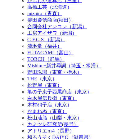
かもしか道具店（三重）
高橋工芸（北海道）
mizuiro（青森）
柴田慶信商店(秋田）
合同会社アレコレ（新潟）
工房アイザワ（新潟）
G.F.G.S.（新潟）
漆琳堂（福井）
FUTAGAMI（富山）
TORCH（群馬）
Mishim +新井尋詞（埼玉・常滑）
野田琺瑯（東京・栃木）
THE（東京）
松野屋（東京）
亀の子束子西尾商店（東京）
白木屋伝兵衛（東京）
木村硝子店（東京）
かまわぬ（東京）
松山油脂（山梨・東京）
カミツレ研究所(長野）
アトリエｍ4（長野）
和ろうそくDAIYO（滋賀県）