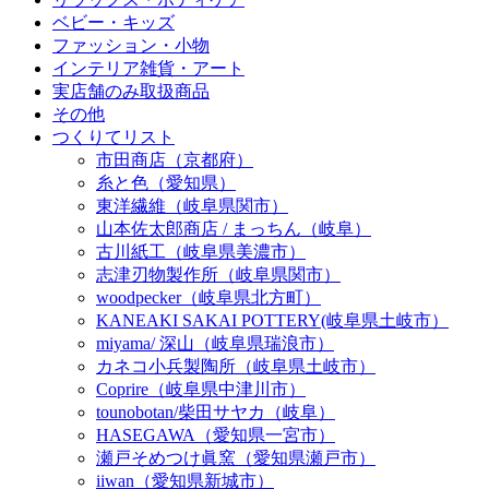
ベビー・キッズ
ファッション・小物
インテリア雑貨・アート
実店舗のみ取扱商品
その他
つくりてリスト
市田商店（京都府）
糸と色（愛知県）
東洋繊維（岐阜県関市）
山本佐太郎商店 / まっちん（岐阜）
古川紙工（岐阜県美濃市）
志津刃物製作所（岐阜県関市）
woodpecker（岐阜県北方町）
KANEAKI SAKAI POTTERY(岐阜県土岐市）
miyama/ 深山（岐阜県瑞浪市）
カネコ小兵製陶所（岐阜県土岐市）
Coprire（岐阜県中津川市）
tounobotan/柴田サヤカ（岐阜）
HASEGAWA（愛知県一宮市）
瀬戸そめつけ眞窯（愛知県瀬戸市）
iiwan（愛知県新城市）