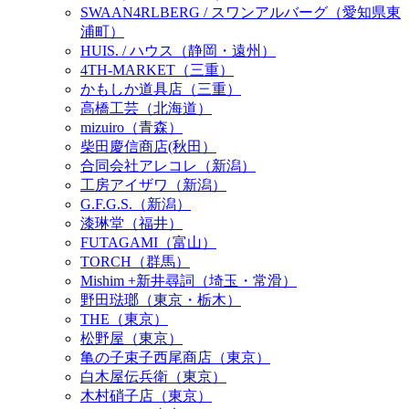
SWAAN4RLBERG / スワンアルバーグ（愛知県東
浦町）
HUIS. / ハウス（静岡・遠州）
4TH-MARKET（三重）
かもしか道具店（三重）
高橋工芸（北海道）
mizuiro（青森）
柴田慶信商店(秋田）
合同会社アレコレ（新潟）
工房アイザワ（新潟）
G.F.G.S.（新潟）
漆琳堂（福井）
FUTAGAMI（富山）
TORCH（群馬）
Mishim +新井尋詞（埼玉・常滑）
野田琺瑯（東京・栃木）
THE（東京）
松野屋（東京）
亀の子束子西尾商店（東京）
白木屋伝兵衛（東京）
木村硝子店（東京）