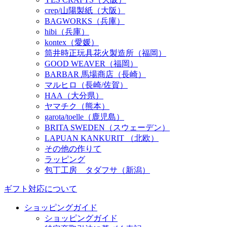
crep/山陽製紙（大阪）
BAGWORKS（兵庫）
hibi（兵庫）
kontex（愛媛）
筒井時正玩具花火製造所（福岡）
GOOD WEAVER（福岡）
BARBAR 馬場商店（長崎）
マルヒロ（長崎/佐賀）
HAA（大分県）
ヤマチク（熊本）
garota/toelle（鹿児島）
BRITA SWEDEN（スウェーデン）
LAPUAN KANKURIT （北欧）
その他の作りて
ラッピング
包丁工房 タダフサ（新潟）
ギフト対応について
ショッピングガイド
ショッピングガイド