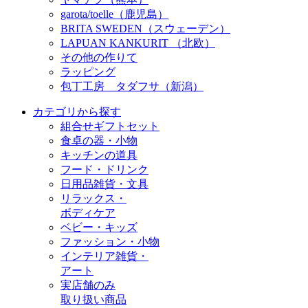
garota/toelle（鹿児島）
BRITA SWEDEN（スウェーデン）
LAPUAN KANKURIT （北欧）
その他の作りて
ラッピング
包丁工房 タダフサ（新潟）
カテゴリから探す
組合せギフトセット
食卓の器・小物
キッチンの道具
フード・ドリンク
日用品雑貨・文具
リラックス・
ボディケア
ベビー・キッズ
ファッション・小物
インテリア雑貨・
アート
実店舗のみ
取り扱い商品