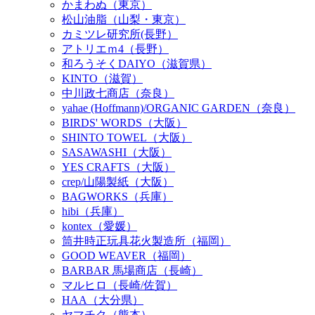
かまわぬ（東京）
松山油脂（山梨・東京）
カミツレ研究所(長野）
アトリエｍ4（長野）
和ろうそくDAIYO（滋賀県）
KINTO（滋賀）
中川政七商店（奈良）
yahae (Hoffmann)/ORGANIC GARDEN（奈良）
BIRDS' WORDS（大阪）
SHINTO TOWEL（大阪）
SASAWASHI（大阪）
YES CRAFTS（大阪）
crep/山陽製紙（大阪）
BAGWORKS（兵庫）
hibi（兵庫）
kontex（愛媛）
筒井時正玩具花火製造所（福岡）
GOOD WEAVER（福岡）
BARBAR 馬場商店（長崎）
マルヒロ（長崎/佐賀）
HAA（大分県）
ヤマチク（熊本）