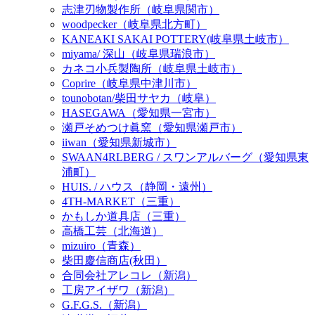
志津刃物製作所（岐阜県関市）
woodpecker（岐阜県北方町）
KANEAKI SAKAI POTTERY(岐阜県土岐市）
miyama/ 深山（岐阜県瑞浪市）
カネコ小兵製陶所（岐阜県土岐市）
Coprire（岐阜県中津川市）
tounobotan/柴田サヤカ（岐阜）
HASEGAWA（愛知県一宮市）
瀬戸そめつけ眞窯（愛知県瀬戸市）
iiwan（愛知県新城市）
SWAAN4RLBERG / スワンアルバーグ（愛知県東
浦町）
HUIS. / ハウス（静岡・遠州）
4TH-MARKET（三重）
かもしか道具店（三重）
高橋工芸（北海道）
mizuiro（青森）
柴田慶信商店(秋田）
合同会社アレコレ（新潟）
工房アイザワ（新潟）
G.F.G.S.（新潟）