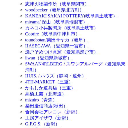
志津刃物製作所（岐阜県関市）
woodpecker（岐阜県北方町）
KANEAKI SAKAI POTTERY(岐阜県土岐市）
miyama/ 深山（岐阜県瑞浪市）
カネコ小兵製陶所（岐阜県土岐市）
Coprire（岐阜県中津川市）
tounobotan/柴田サヤカ（岐阜）
HASEGAWA（愛知県一宮市）
瀬戸そめつけ眞窯（愛知県瀬戸市）
iiwan（愛知県新城市）
SWAAN4RLBERG / スワンアルバーグ（愛知県東
浦町）
HUIS. / ハウス（静岡・遠州）
4TH-MARKET（三重）
かもしか道具店（三重）
高橋工芸（北海道）
mizuiro（青森）
柴田慶信商店(秋田）
合同会社アレコレ（新潟）
工房アイザワ（新潟）
G.F.G.S.（新潟）