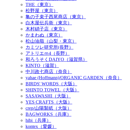
THE（東京）
松野屋（東京）
亀の子束子西尾商店（東京）
白木屋伝兵衛（東京）
木村硝子店（東京）
かまわぬ（東京）
松山油脂（山梨・東京）
カミツレ研究所(長野）
アトリエｍ4（長野）
和ろうそくDAIYO（滋賀県）
KINTO（滋賀）
中川政七商店（奈良）
yahae (Hoffmann)/ORGANIC GARDEN（奈良）
BIRDS' WORDS（大阪）
SHINTO TOWEL（大阪）
SASAWASHI（大阪）
YES CRAFTS（大阪）
crep/山陽製紙（大阪）
BAGWORKS（兵庫）
hibi（兵庫）
kontex（愛媛）