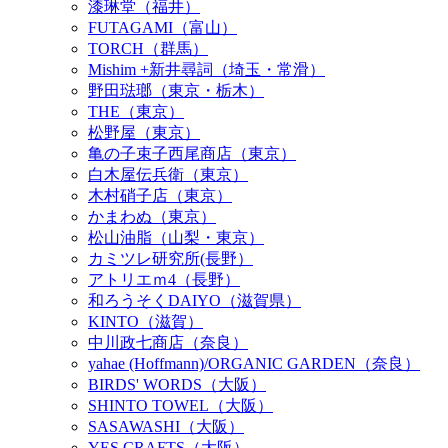
漆琳堂（福井）
FUTAGAMI（富山）
TORCH（群馬）
Mishim +新井尋詞（埼玉・常滑）
野田琺瑯（東京・栃木）
THE（東京）
松野屋（東京）
亀の子束子西尾商店（東京）
白木屋伝兵衛（東京）
木村硝子店（東京）
かまわぬ（東京）
松山油脂（山梨・東京）
カミツレ研究所(長野）
アトリエｍ4（長野）
和ろうそくDAIYO（滋賀県）
KINTO（滋賀）
中川政七商店（奈良）
yahae (Hoffmann)/ORGANIC GARDEN（奈良）
BIRDS' WORDS（大阪）
SHINTO TOWEL（大阪）
SASAWASHI（大阪）
YES CRAFTS（大阪）