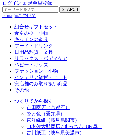
ログイン
新規会員登録
SEARCH
tsunaguについて
組合せギフトセット
食卓の器・小物
キッチンの道具
フード・ドリンク
日用品雑貨・文具
リラックス・ボディケア
ベビー・キッズ
ファッション・小物
インテリア雑貨・アート
実店舗のみ取り扱い商品
その他
つくりてから探す
市田商店（京都府）
糸と色（愛知県）
東洋繊維（岐阜県関市）
山本佐太郎商店 / まっちん（岐阜）
古川紙工（岐阜県美濃市）