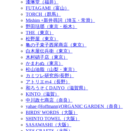
漆琳堂（福井）
FUTAGAMI（富山）
TORCH（群馬）
Mishim +新井尋詞（埼玉・常滑）
野田琺瑯（東京・栃木）
THE（東京）
松野屋（東京）
亀の子束子西尾商店（東京）
白木屋伝兵衛（東京）
木村硝子店（東京）
かまわぬ（東京）
松山油脂（山梨・東京）
カミツレ研究所(長野）
アトリエｍ4（長野）
和ろうそくDAIYO（滋賀県）
KINTO（滋賀）
中川政七商店（奈良）
yahae (Hoffmann)/ORGANIC GARDEN（奈良）
BIRDS' WORDS（大阪）
SHINTO TOWEL（大阪）
SASAWASHI（大阪）
YES CRAFTS（大阪）