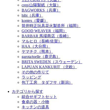
crep/山陽製紙（大阪）
BAGWORKS（兵庫）
hibi（兵庫）
kontex（愛媛）
筒井時正玩具花火製造所（福岡）
GOOD WEAVER（福岡）
BARBAR 馬場商店（長崎）
マルヒロ（長崎/佐賀）
HAA（大分県）
ヤマチク（熊本）
garota/toelle（鹿児島）
BRITA SWEDEN（スウェーデン）
LAPUAN KANKURIT （北欧）
その他の作りて
ラッピング
包丁工房 タダフサ（新潟）
カテゴリから探す
組合せギフトセット
食卓の器・小物
キッチンの道具