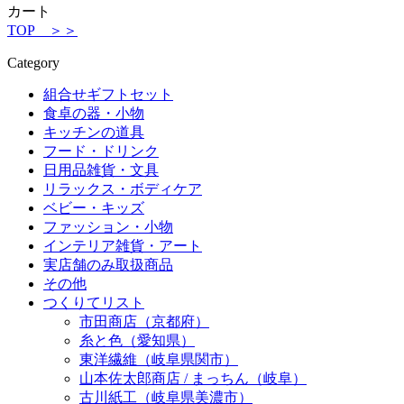
カート
TOP ＞＞
Category
組合せギフトセット
食卓の器・小物
キッチンの道具
フード・ドリンク
日用品雑貨・文具
リラックス・ボディケア
ベビー・キッズ
ファッション・小物
インテリア雑貨・アート
実店舗のみ取扱商品
その他
つくりてリスト
市田商店（京都府）
糸と色（愛知県）
東洋繊維（岐阜県関市）
山本佐太郎商店 / まっちん（岐阜）
古川紙工（岐阜県美濃市）