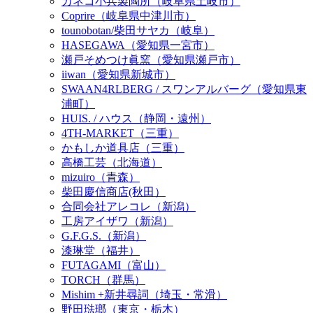
カネコ小兵製陶所（岐阜県土岐市）
Coprire（岐阜県中津川市）
tounobotan/柴田サヤカ（岐阜）
HASEGAWA（愛知県一宮市）
瀬戸そめつけ眞窯（愛知県瀬戸市）
iiwan（愛知県新城市）
SWAAN4RLBERG / スワンアルバーグ（愛知県東
浦町）
HUIS. / ハウス（静岡・遠州）
4TH-MARKET（三重）
かもしか道具店（三重）
高橋工芸（北海道）
mizuiro（青森）
柴田慶信商店(秋田）
合同会社アレコレ（新潟）
工房アイザワ（新潟）
G.F.G.S.（新潟）
漆琳堂（福井）
FUTAGAMI（富山）
TORCH（群馬）
Mishim +新井尋詞（埼玉・常滑）
野田琺瑯（東京・栃木）