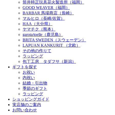
筒井時正玩具花火製造所（福岡）
GOOD WEAVER（福岡）
BARBAR 馬場商店（長崎）
マルヒロ（長崎/佐賀）
HAA（大分県）
ヤマチク（熊本）
garota/toelle（鹿児島）
BRITA SWEDEN（スウェーデン）
LAPUAN KANKURIT （北欧）
その他の作りて
ラッピング
包丁工房 タダフサ（新潟）
ギフトを探す
お祝い
内祝い
結婚・引出物
季節のギフト
ラッピング
ショッピングガイド
実店舗のご案内
お問い合わせ