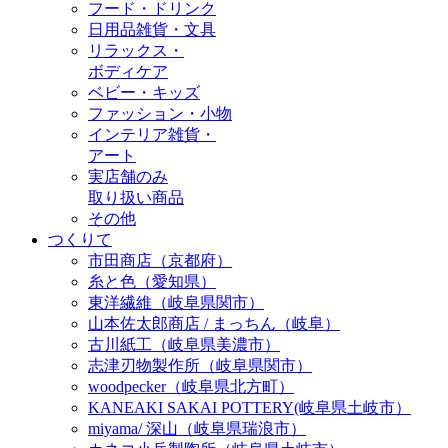
フード・ドリンク
日用品雑貨・文具
リラックス・
ボディケア
ベビー・キッズ
ファッション・小物
インテリア雑貨・
アート
実店舗のみ
取り扱い商品
その他
つくりて
市田商店（京都府）
糸と色（愛知県）
東洋繊維（岐阜県関市）
山本佐太郎商店 / まっちん（岐阜）
古川紙工（岐阜県美濃市）
志津刃物製作所（岐阜県関市）
woodpecker（岐阜県北方町）
KANEAKI SAKAI POTTERY(岐阜県土岐市）
miyama/ 深山（岐阜県瑞浪市）