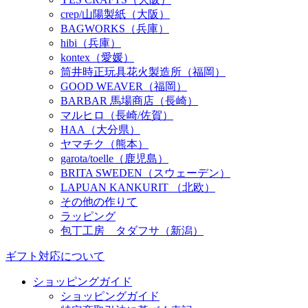
crep/山陽製紙（大阪）
BAGWORKS（兵庫）
hibi（兵庫）
kontex（愛媛）
筒井時正玩具花火製造所（福岡）
GOOD WEAVER（福岡）
BARBAR 馬場商店（長崎）
マルヒロ（長崎/佐賀）
HAA（大分県）
ヤマチク（熊本）
garota/toelle（鹿児島）
BRITA SWEDEN（スウェーデン）
LAPUAN KANKURIT （北欧）
その他の作りて
ラッピング
包丁工房 タダフサ（新潟）
ギフト対応について
ショッピングガイド
ショッピングガイド