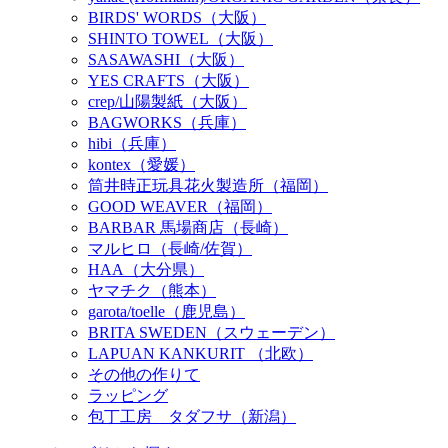
BIRDS' WORDS（大阪）
SHINTO TOWEL（大阪）
SASAWASHI（大阪）
YES CRAFTS（大阪）
crep/山陽製紙（大阪）
BAGWORKS（兵庫）
hibi（兵庫）
kontex（愛媛）
筒井時正玩具花火製造所（福岡）
GOOD WEAVER（福岡）
BARBAR 馬場商店（長崎）
マルヒロ（長崎/佐賀）
HAA（大分県）
ヤマチク（熊本）
garota/toelle（鹿児島）
BRITA SWEDEN（スウェーデン）
LAPUAN KANKURIT （北欧）
その他の作りて
ラッピング
包丁工房 タダフサ（新潟）