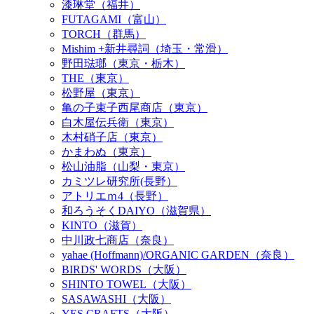
漆琳堂（福井）
FUTAGAMI（富山）
TORCH（群馬）
Mishim +新井尋詞（埼玉・常滑）
野田琺瑯（東京・栃木）
THE（東京）
松野屋（東京）
亀の子束子西尾商店（東京）
白木屋伝兵衛（東京）
木村硝子店（東京）
かまわぬ（東京）
松山油脂（山梨・東京）
カミツレ研究所(長野）
アトリエｍ4（長野）
和ろうそくDAIYO（滋賀県）
KINTO（滋賀）
中川政七商店（奈良）
yahae (Hoffmann)/ORGANIC GARDEN（奈良）
BIRDS' WORDS（大阪）
SHINTO TOWEL（大阪）
SASAWASHI（大阪）
YES CRAFTS（大阪）