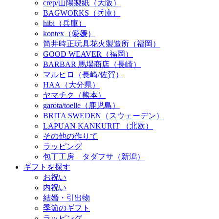
crep/山陽製紙（大阪）
BAGWORKS（兵庫）
hibi（兵庫）
kontex（愛媛）
筒井時正玩具花火製造所（福岡）
GOOD WEAVER（福岡）
BARBAR 馬場商店（長崎）
マルヒロ（長崎/佐賀）
HAA（大分県）
ヤマチク（熊本）
garota/toelle（鹿児島）
BRITA SWEDEN（スウェーデン）
LAPUAN KANKURIT （北欧）
その他の作りて
ラッピング
包丁工房 タダフサ（新潟）
ギフトを探す
お祝い
内祝い
結婚・引出物
季節のギフト
ラッピング