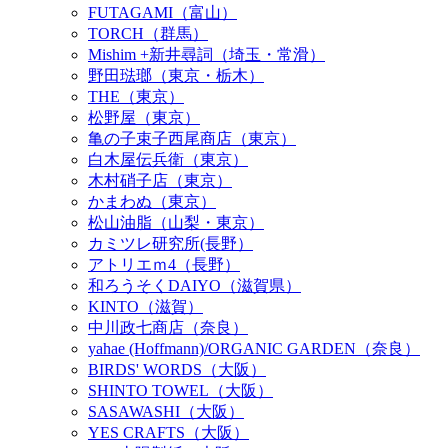
FUTAGAMI（富山）
TORCH（群馬）
Mishim +新井尋詞（埼玉・常滑）
野田琺瑯（東京・栃木）
THE（東京）
松野屋（東京）
亀の子束子西尾商店（東京）
白木屋伝兵衛（東京）
木村硝子店（東京）
かまわぬ（東京）
松山油脂（山梨・東京）
カミツレ研究所(長野）
アトリエｍ4（長野）
和ろうそくDAIYO（滋賀県）
KINTO（滋賀）
中川政七商店（奈良）
yahae (Hoffmann)/ORGANIC GARDEN（奈良）
BIRDS' WORDS（大阪）
SHINTO TOWEL（大阪）
SASAWASHI（大阪）
YES CRAFTS（大阪）