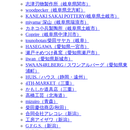
志津刃物製作所（岐阜県関市）
woodpecker（岐阜県北方町）
KANEAKI SAKAI POTTERY(岐阜県土岐市）
miyama/ 深山（岐阜県瑞浪市）
カネコ小兵製陶所（岐阜県土岐市）
Coprire（岐阜県中津川市）
tounobotan/柴田サヤカ（岐阜）
HASEGAWA（愛知県一宮市）
瀬戸そめつけ眞窯（愛知県瀬戸市）
iiwan（愛知県新城市）
SWAAN4RLBERG / スワンアルバーグ（愛知県東
浦町）
HUIS. / ハウス（静岡・遠州）
4TH-MARKET（三重）
かもしか道具店（三重）
高橋工芸（北海道）
mizuiro（青森）
柴田慶信商店(秋田）
合同会社アレコレ（新潟）
工房アイザワ（新潟）
G.F.G.S.（新潟）