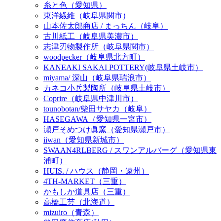
糸と色（愛知県）
東洋繊維（岐阜県関市）
山本佐太郎商店 / まっちん（岐阜）
古川紙工（岐阜県美濃市）
志津刃物製作所（岐阜県関市）
woodpecker（岐阜県北方町）
KANEAKI SAKAI POTTERY(岐阜県土岐市）
miyama/ 深山（岐阜県瑞浪市）
カネコ小兵製陶所（岐阜県土岐市）
Coprire（岐阜県中津川市）
tounobotan/柴田サヤカ（岐阜）
HASEGAWA（愛知県一宮市）
瀬戸そめつけ眞窯（愛知県瀬戸市）
iiwan（愛知県新城市）
SWAAN4RLBERG / スワンアルバーグ（愛知県東
浦町）
HUIS. / ハウス（静岡・遠州）
4TH-MARKET（三重）
かもしか道具店（三重）
高橋工芸（北海道）
mizuiro（青森）