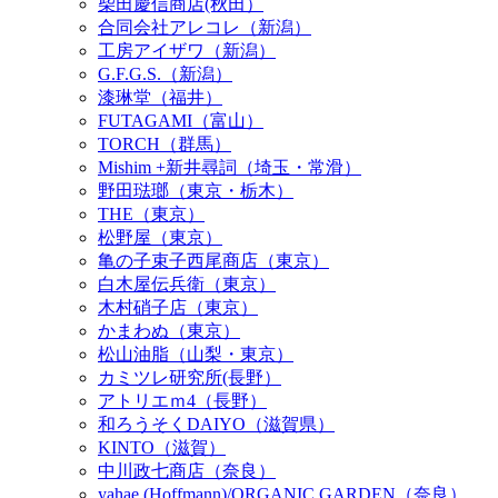
柴田慶信商店(秋田）
合同会社アレコレ（新潟）
工房アイザワ（新潟）
G.F.G.S.（新潟）
漆琳堂（福井）
FUTAGAMI（富山）
TORCH（群馬）
Mishim +新井尋詞（埼玉・常滑）
野田琺瑯（東京・栃木）
THE（東京）
松野屋（東京）
亀の子束子西尾商店（東京）
白木屋伝兵衛（東京）
木村硝子店（東京）
かまわぬ（東京）
松山油脂（山梨・東京）
カミツレ研究所(長野）
アトリエｍ4（長野）
和ろうそくDAIYO（滋賀県）
KINTO（滋賀）
中川政七商店（奈良）
yahae (Hoffmann)/ORGANIC GARDEN（奈良）