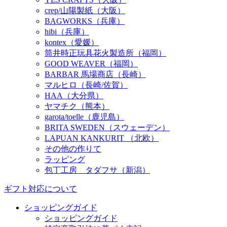
crep/山陽製紙（大阪）
BAGWORKS（兵庫）
hibi（兵庫）
kontex（愛媛）
筒井時正玩具花火製造所（福岡）
GOOD WEAVER（福岡）
BARBAR 馬場商店（長崎）
マルヒロ（長崎/佐賀）
HAA（大分県）
ヤマチク（熊本）
garota/toelle（鹿児島）
BRITA SWEDEN（スウェーデン）
LAPUAN KANKURIT （北欧）
その他の作りて
ラッピング
包丁工房 タダフサ（新潟）
ギフト対応について
ショッピングガイド
ショッピングガイド