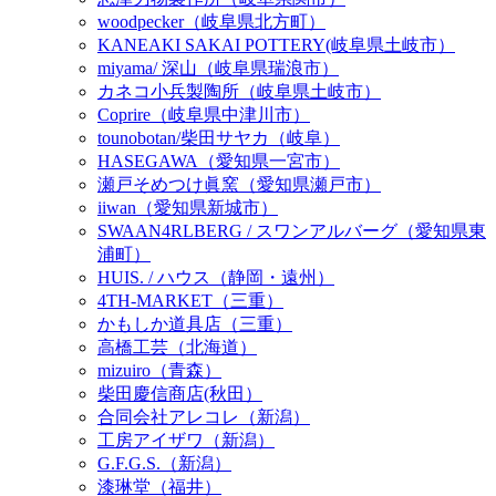
woodpecker（岐阜県北方町）
KANEAKI SAKAI POTTERY(岐阜県土岐市）
miyama/ 深山（岐阜県瑞浪市）
カネコ小兵製陶所（岐阜県土岐市）
Coprire（岐阜県中津川市）
tounobotan/柴田サヤカ（岐阜）
HASEGAWA（愛知県一宮市）
瀬戸そめつけ眞窯（愛知県瀬戸市）
iiwan（愛知県新城市）
SWAAN4RLBERG / スワンアルバーグ（愛知県東
浦町）
HUIS. / ハウス（静岡・遠州）
4TH-MARKET（三重）
かもしか道具店（三重）
高橋工芸（北海道）
mizuiro（青森）
柴田慶信商店(秋田）
合同会社アレコレ（新潟）
工房アイザワ（新潟）
G.F.G.S.（新潟）
漆琳堂（福井）