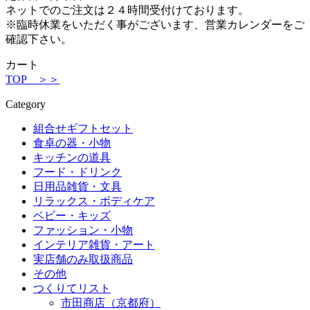
ネットでのご注文は２４時間受付けております。
※臨時休業をいただく事がございます、営業カレンダーをご
確認下さい。
カート
TOP ＞＞
Category
組合せギフトセット
食卓の器・小物
キッチンの道具
フード・ドリンク
日用品雑貨・文具
リラックス・ボディケア
ベビー・キッズ
ファッション・小物
インテリア雑貨・アート
実店舗のみ取扱商品
その他
つくりてリスト
市田商店（京都府）