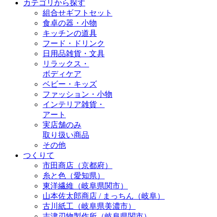
カテゴリから探す
組合せギフトセット
食卓の器・小物
キッチンの道具
フード・ドリンク
日用品雑貨・文具
リラックス・
ボディケア
ベビー・キッズ
ファッション・小物
インテリア雑貨・
アート
実店舗のみ
取り扱い商品
その他
つくりて
市田商店（京都府）
糸と色（愛知県）
東洋繊維（岐阜県関市）
山本佐太郎商店 / まっちん（岐阜）
古川紙工（岐阜県美濃市）
志津刃物製作所（岐阜県関市）