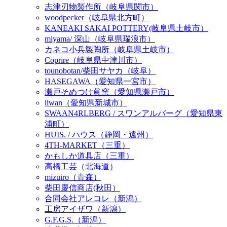
志津刃物製作所（岐阜県関市）
woodpecker（岐阜県北方町）
KANEAKI SAKAI POTTERY(岐阜県土岐市）
miyama/ 深山（岐阜県瑞浪市）
カネコ小兵製陶所（岐阜県土岐市）
Coprire（岐阜県中津川市）
tounobotan/柴田サヤカ（岐阜）
HASEGAWA（愛知県一宮市）
瀬戸そめつけ眞窯（愛知県瀬戸市）
iiwan（愛知県新城市）
SWAAN4RLBERG / スワンアルバーグ（愛知県東
浦町）
HUIS. / ハウス（静岡・遠州）
4TH-MARKET（三重）
かもしか道具店（三重）
高橋工芸（北海道）
mizuiro（青森）
柴田慶信商店(秋田）
合同会社アレコレ（新潟）
工房アイザワ（新潟）
G.F.G.S.（新潟）