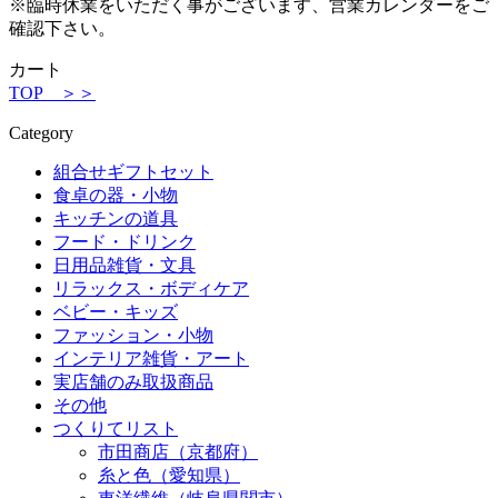
※臨時休業をいただく事がございます、営業カレンダーをご
確認下さい。
カート
TOP ＞＞
Category
組合せギフトセット
食卓の器・小物
キッチンの道具
フード・ドリンク
日用品雑貨・文具
リラックス・ボディケア
ベビー・キッズ
ファッション・小物
インテリア雑貨・アート
実店舗のみ取扱商品
その他
つくりてリスト
市田商店（京都府）
糸と色（愛知県）