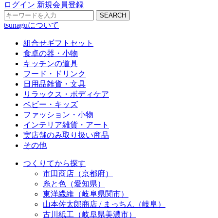
ログイン
新規会員登録
SEARCH
tsunaguについて
組合せギフトセット
食卓の器・小物
キッチンの道具
フード・ドリンク
日用品雑貨・文具
リラックス・ボディケア
ベビー・キッズ
ファッション・小物
インテリア雑貨・アート
実店舗のみ取り扱い商品
その他
つくりてから探す
市田商店（京都府）
糸と色（愛知県）
東洋繊維（岐阜県関市）
山本佐太郎商店 / まっちん（岐阜）
古川紙工（岐阜県美濃市）