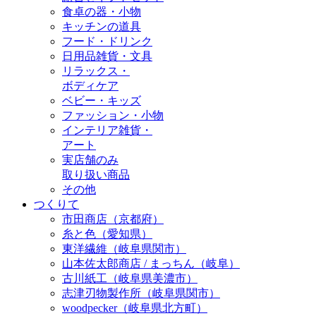
食卓の器・小物
キッチンの道具
フード・ドリンク
日用品雑貨・文具
リラックス・
ボディケア
ベビー・キッズ
ファッション・小物
インテリア雑貨・
アート
実店舗のみ
取り扱い商品
その他
つくりて
市田商店（京都府）
糸と色（愛知県）
東洋繊維（岐阜県関市）
山本佐太郎商店 / まっちん（岐阜）
古川紙工（岐阜県美濃市）
志津刃物製作所（岐阜県関市）
woodpecker（岐阜県北方町）