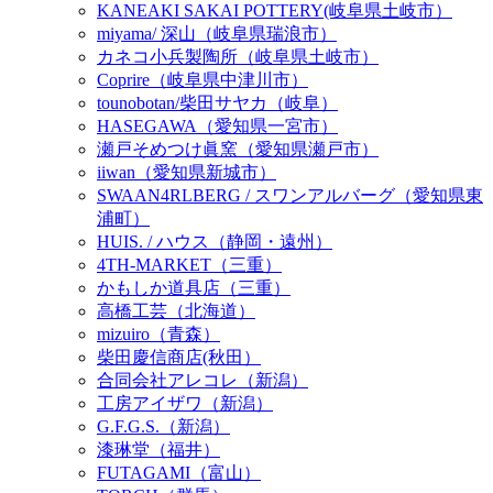
KANEAKI SAKAI POTTERY(岐阜県土岐市）
miyama/ 深山（岐阜県瑞浪市）
カネコ小兵製陶所（岐阜県土岐市）
Coprire（岐阜県中津川市）
tounobotan/柴田サヤカ（岐阜）
HASEGAWA（愛知県一宮市）
瀬戸そめつけ眞窯（愛知県瀬戸市）
iiwan（愛知県新城市）
SWAAN4RLBERG / スワンアルバーグ（愛知県東
浦町）
HUIS. / ハウス（静岡・遠州）
4TH-MARKET（三重）
かもしか道具店（三重）
高橋工芸（北海道）
mizuiro（青森）
柴田慶信商店(秋田）
合同会社アレコレ（新潟）
工房アイザワ（新潟）
G.F.G.S.（新潟）
漆琳堂（福井）
FUTAGAMI（富山）