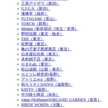
工房アイザワ（新潟）
G.F.G.S.（新潟）
漆琳堂（福井）
FUTAGAMI（富山）
TORCH（群馬）
Mishim +新井尋詞（埼玉・常滑）
野田琺瑯（東京・栃木）
THE（東京）
松野屋（東京）
亀の子束子西尾商店（東京）
白木屋伝兵衛（東京）
木村硝子店（東京）
かまわぬ（東京）
松山油脂（山梨・東京）
カミツレ研究所(長野）
アトリエｍ4（長野）
和ろうそくDAIYO（滋賀県）
KINTO（滋賀）
中川政七商店（奈良）
yahae (Hoffmann)/ORGANIC GARDEN（奈良）
BIRDS' WORDS（大阪）