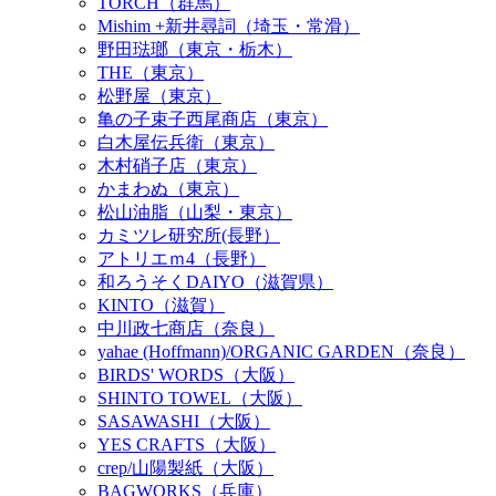
TORCH（群馬）
Mishim +新井尋詞（埼玉・常滑）
野田琺瑯（東京・栃木）
THE（東京）
松野屋（東京）
亀の子束子西尾商店（東京）
白木屋伝兵衛（東京）
木村硝子店（東京）
かまわぬ（東京）
松山油脂（山梨・東京）
カミツレ研究所(長野）
アトリエｍ4（長野）
和ろうそくDAIYO（滋賀県）
KINTO（滋賀）
中川政七商店（奈良）
yahae (Hoffmann)/ORGANIC GARDEN（奈良）
BIRDS' WORDS（大阪）
SHINTO TOWEL（大阪）
SASAWASHI（大阪）
YES CRAFTS（大阪）
crep/山陽製紙（大阪）
BAGWORKS（兵庫）