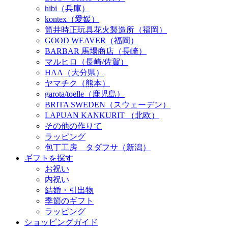
hibi（兵庫）
kontex（愛媛）
筒井時正玩具花火製造所（福岡）
GOOD WEAVER（福岡）
BARBAR 馬場商店（長崎）
マルヒロ（長崎/佐賀）
HAA（大分県）
ヤマチク（熊本）
garota/toelle（鹿児島）
BRITA SWEDEN（スウェーデン）
LAPUAN KANKURIT （北欧）
その他の作りて
ラッピング
包丁工房 タダフサ（新潟）
ギフトを探す
お祝い
内祝い
結婚・引出物
季節のギフト
ラッピング
ショッピングガイド