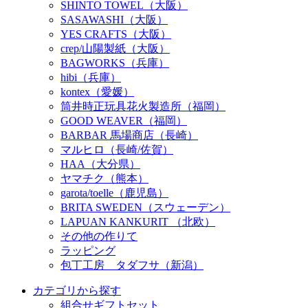
SHINTO TOWEL（大阪）
SASAWASHI（大阪）
YES CRAFTS（大阪）
crep/山陽製紙（大阪）
BAGWORKS（兵庫）
hibi（兵庫）
kontex（愛媛）
筒井時正玩具花火製造所（福岡）
GOOD WEAVER（福岡）
BARBAR 馬場商店（長崎）
マルヒロ（長崎/佐賀）
HAA（大分県）
ヤマチク（熊本）
garota/toelle（鹿児島）
BRITA SWEDEN（スウェーデン）
LAPUAN KANKURIT （北欧）
その他の作りて
ラッピング
包丁工房 タダフサ（新潟）
カテゴリから探す
組合せギフトセット