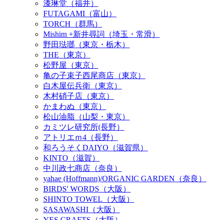
漆琳堂（福井）
FUTAGAMI（富山）
TORCH（群馬）
Mishim +新井尋詞（埼玉・常滑）
野田琺瑯（東京・栃木）
THE（東京）
松野屋（東京）
亀の子束子西尾商店（東京）
白木屋伝兵衛（東京）
木村硝子店（東京）
かまわぬ（東京）
松山油脂（山梨・東京）
カミツレ研究所(長野）
アトリエｍ4（長野）
和ろうそくDAIYO（滋賀県）
KINTO（滋賀）
中川政七商店（奈良）
yahae (Hoffmann)/ORGANIC GARDEN（奈良）
BIRDS' WORDS（大阪）
SHINTO TOWEL（大阪）
SASAWASHI（大阪）
YES CRAFTS（大阪）