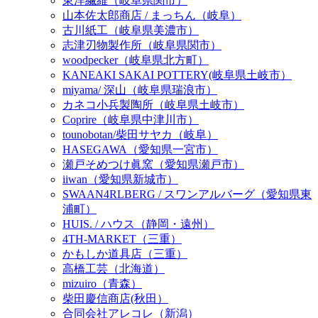
東洋繊維（岐阜県関市）
山本佐太郎商店 / まっちん（岐阜）
古川紙工（岐阜県美濃市）
志津刃物製作所（岐阜県関市）
woodpecker（岐阜県北方町）
KANEAKI SAKAI POTTERY(岐阜県土岐市）
miyama/ 深山（岐阜県瑞浪市）
カネコ小兵製陶所（岐阜県土岐市）
Coprire（岐阜県中津川市）
tounobotan/柴田サヤカ（岐阜）
HASEGAWA（愛知県一宮市）
瀬戸そめつけ眞窯（愛知県瀬戸市）
iiwan（愛知県新城市）
SWAAN4RLBERG / スワンアルバーグ（愛知県東
浦町）
HUIS. / ハウス（静岡・遠州）
4TH-MARKET（三重）
かもしか道具店（三重）
高橋工芸（北海道）
mizuiro（青森）
柴田慶信商店(秋田）
合同会社アレコレ（新潟）