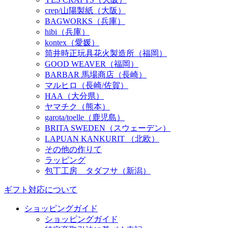
crep/山陽製紙（大阪）
BAGWORKS（兵庫）
hibi（兵庫）
kontex（愛媛）
筒井時正玩具花火製造所（福岡）
GOOD WEAVER（福岡）
BARBAR 馬場商店（長崎）
マルヒロ（長崎/佐賀）
HAA（大分県）
ヤマチク（熊本）
garota/toelle（鹿児島）
BRITA SWEDEN（スウェーデン）
LAPUAN KANKURIT （北欧）
その他の作りて
ラッピング
包丁工房 タダフサ（新潟）
ギフト対応について
ショッピングガイド
ショッピングガイド