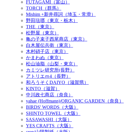
FUTAGAMI（富山）
TORCH（群馬）
Mishim +新井尋詞（埼玉・常滑）
野田琺瑯（東京・栃木）
THE（東京）
松野屋（東京）
亀の子束子西尾商店（東京）
白木屋伝兵衛（東京）
木村硝子店（東京）
かまわぬ（東京）
松山油脂（山梨・東京）
カミツレ研究所(長野）
アトリエｍ4（長野）
和ろうそくDAIYO（滋賀県）
KINTO（滋賀）
中川政七商店（奈良）
yahae (Hoffmann)/ORGANIC GARDEN（奈良）
BIRDS' WORDS（大阪）
SHINTO TOWEL（大阪）
SASAWASHI（大阪）
YES CRAFTS（大阪）
crep/山陽製紙（大阪）