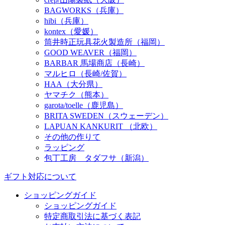
BAGWORKS（兵庫）
hibi（兵庫）
kontex（愛媛）
筒井時正玩具花火製造所（福岡）
GOOD WEAVER（福岡）
BARBAR 馬場商店（長崎）
マルヒロ（長崎/佐賀）
HAA（大分県）
ヤマチク（熊本）
garota/toelle（鹿児島）
BRITA SWEDEN（スウェーデン）
LAPUAN KANKURIT （北欧）
その他の作りて
ラッピング
包丁工房 タダフサ（新潟）
ギフト対応について
ショッピングガイド
ショッピングガイド
特定商取引法に基づく表記