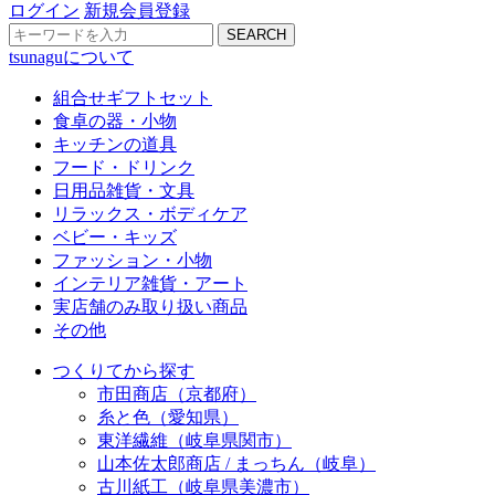
ログイン
新規会員登録
SEARCH
tsunaguについて
組合せギフトセット
食卓の器・小物
キッチンの道具
フード・ドリンク
日用品雑貨・文具
リラックス・ボディケア
ベビー・キッズ
ファッション・小物
インテリア雑貨・アート
実店舗のみ取り扱い商品
その他
つくりてから探す
市田商店（京都府）
糸と色（愛知県）
東洋繊維（岐阜県関市）
山本佐太郎商店 / まっちん（岐阜）
古川紙工（岐阜県美濃市）