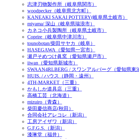
志津刃物製作所（岐阜県関市）
woodpecker（岐阜県北方町）
KANEAKI SAKAI POTTERY(岐阜県土岐市）
miyama/ 深山（岐阜県瑞浪市）
カネコ小兵製陶所（岐阜県土岐市）
Coprire（岐阜県中津川市）
tounobotan/柴田サヤカ（岐阜）
HASEGAWA（愛知県一宮市）
瀬戸そめつけ眞窯（愛知県瀬戸市）
iiwan（愛知県新城市）
SWAAN4RLBERG / スワンアルバーグ（愛知県
HUIS. / ハウス（静岡・遠州）
4TH-MARKET（三重）
かもしか道具店（三重）
高橋工芸（北海道）
mizuiro（青森）
柴田慶信商店(秋田）
合同会社アレコレ（新潟）
工房アイザワ（新潟）
G.F.G.S.（新潟）
漆琳堂（福井）