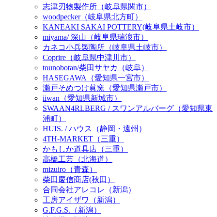
志津刃物製作所（岐阜県関市）
woodpecker（岐阜県北方町）
KANEAKI SAKAI POTTERY(岐阜県土岐市）
miyama/ 深山（岐阜県瑞浪市）
カネコ小兵製陶所（岐阜県土岐市）
Coprire（岐阜県中津川市）
tounobotan/柴田サヤカ（岐阜）
HASEGAWA（愛知県一宮市）
瀬戸そめつけ眞窯（愛知県瀬戸市）
iiwan（愛知県新城市）
SWAAN4RLBERG / スワンアルバーグ（愛知県東
浦町）
HUIS. / ハウス（静岡・遠州）
4TH-MARKET（三重）
かもしか道具店（三重）
高橋工芸（北海道）
mizuiro（青森）
柴田慶信商店(秋田）
合同会社アレコレ（新潟）
工房アイザワ（新潟）
G.F.G.S.（新潟）