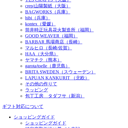
crep/山陽製紙（大阪）
BAGWORKS（兵庫）
hibi（兵庫）
kontex（愛媛）
筒井時正玩具花火製造所（福岡）
GOOD WEAVER（福岡）
BARBAR 馬場商店（長崎）
マルヒロ（長崎/佐賀）
HAA（大分県）
ヤマチク（熊本）
garota/toelle（鹿児島）
BRITA SWEDEN（スウェーデン）
LAPUAN KANKURIT （北欧）
その他の作りて
ラッピング
包丁工房 タダフサ（新潟）
ギフト対応について
ショッピングガイド
ショッピングガイド