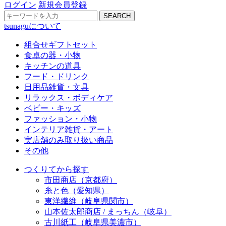
ログイン
新規会員登録
SEARCH
tsunaguについて
組合せギフトセット
食卓の器・小物
キッチンの道具
フード・ドリンク
日用品雑貨・文具
リラックス・ボディケア
ベビー・キッズ
ファッション・小物
インテリア雑貨・アート
実店舗のみ取り扱い商品
その他
つくりてから探す
市田商店（京都府）
糸と色（愛知県）
東洋繊維（岐阜県関市）
山本佐太郎商店 / まっちん（岐阜）
古川紙工（岐阜県美濃市）