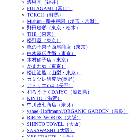
漆琳堂（福井）
FUTAGAMI（富山）
TORCH（群馬）
Mishim +新井尋詞（埼玉・常滑）
野田琺瑯（東京・栃木）
THE（東京）
松野屋（東京）
亀の子束子西尾商店（東京）
白木屋伝兵衛（東京）
木村硝子店（東京）
かまわぬ（東京）
松山油脂（山梨・東京）
カミツレ研究所(長野）
アトリエｍ4（長野）
和ろうそくDAIYO（滋賀県）
KINTO（滋賀）
中川政七商店（奈良）
yahae (Hoffmann)/ORGANIC GARDEN（奈良）
BIRDS' WORDS（大阪）
SHINTO TOWEL（大阪）
SASAWASHI（大阪）
YES CRAFTS（大阪）