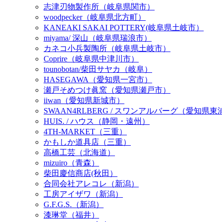
志津刃物製作所（岐阜県関市）
woodpecker（岐阜県北方町）
KANEAKI SAKAI POTTERY(岐阜県土岐市）
miyama/ 深山（岐阜県瑞浪市）
カネコ小兵製陶所（岐阜県土岐市）
Coprire（岐阜県中津川市）
tounobotan/柴田サヤカ（岐阜）
HASEGAWA（愛知県一宮市）
瀬戸そめつけ眞窯（愛知県瀬戸市）
iiwan（愛知県新城市）
SWAAN4RLBERG / スワンアルバーグ（愛知県
HUIS. / ハウス（静岡・遠州）
4TH-MARKET（三重）
かもしか道具店（三重）
高橋工芸（北海道）
mizuiro（青森）
柴田慶信商店(秋田）
合同会社アレコレ（新潟）
工房アイザワ（新潟）
G.F.G.S.（新潟）
漆琳堂（福井）