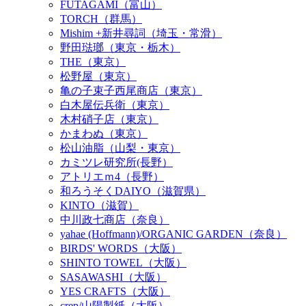
FUTAGAMI（富山）
TORCH（群馬）
Mishim +新井尋詞（埼玉・常滑）
野田琺瑯（東京・栃木）
THE（東京）
松野屋（東京）
亀の子束子西尾商店（東京）
白木屋伝兵衛（東京）
木村硝子店（東京）
かまわぬ（東京）
松山油脂（山梨・東京）
カミツレ研究所(長野）
アトリエｍ4（長野）
和ろうそくDAIYO（滋賀県）
KINTO（滋賀）
中川政七商店（奈良）
yahae (Hoffmann)/ORGANIC GARDEN（奈良）
BIRDS' WORDS（大阪）
SHINTO TOWEL（大阪）
SASAWASHI（大阪）
YES CRAFTS（大阪）
crep/山陽製紙（大阪）