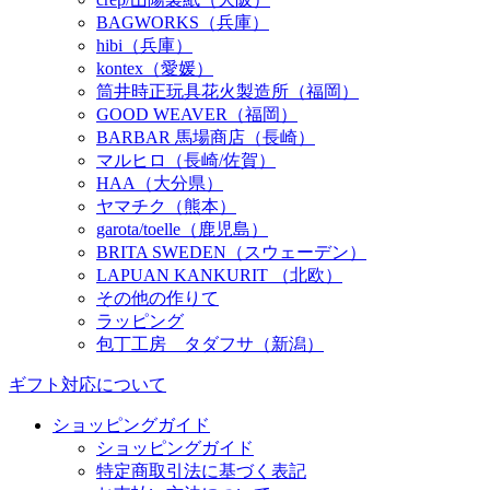
BAGWORKS（兵庫）
hibi（兵庫）
kontex（愛媛）
筒井時正玩具花火製造所（福岡）
GOOD WEAVER（福岡）
BARBAR 馬場商店（長崎）
マルヒロ（長崎/佐賀）
HAA（大分県）
ヤマチク（熊本）
garota/toelle（鹿児島）
BRITA SWEDEN（スウェーデン）
LAPUAN KANKURIT （北欧）
その他の作りて
ラッピング
包丁工房 タダフサ（新潟）
ギフト対応について
ショッピングガイド
ショッピングガイド
特定商取引法に基づく表記