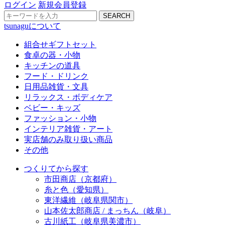
ログイン
新規会員登録
SEARCH
tsunaguについて
組合せギフトセット
食卓の器・小物
キッチンの道具
フード・ドリンク
日用品雑貨・文具
リラックス・ボディケア
ベビー・キッズ
ファッション・小物
インテリア雑貨・アート
実店舗のみ取り扱い商品
その他
つくりてから探す
市田商店（京都府）
糸と色（愛知県）
東洋繊維（岐阜県関市）
山本佐太郎商店 / まっちん（岐阜）
古川紙工（岐阜県美濃市）