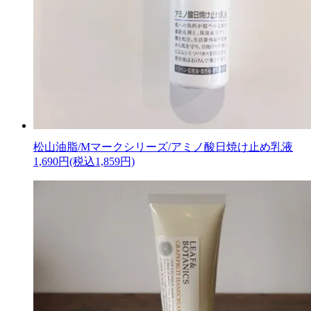
松山油脂/Mマークシリーズ/アミノ酸日焼け止め乳液
1,690円(税込1,859円)