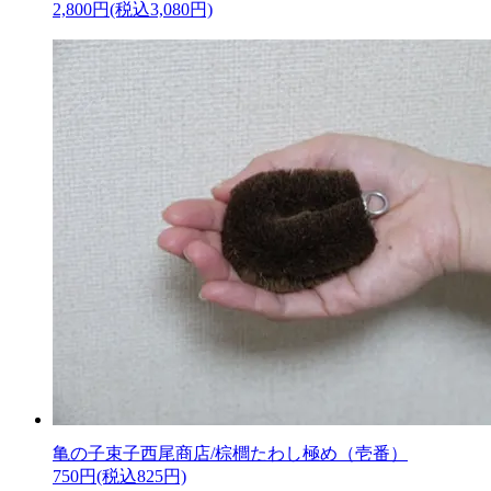
2,800円(税込3,080円)
亀の子束子西尾商店/棕櫚たわし極め（壱番）
750円(税込825円)