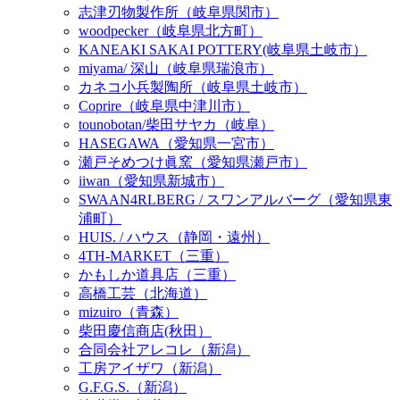
志津刃物製作所（岐阜県関市）
woodpecker（岐阜県北方町）
KANEAKI SAKAI POTTERY(岐阜県土岐市）
miyama/ 深山（岐阜県瑞浪市）
カネコ小兵製陶所（岐阜県土岐市）
Coprire（岐阜県中津川市）
tounobotan/柴田サヤカ（岐阜）
HASEGAWA（愛知県一宮市）
瀬戸そめつけ眞窯（愛知県瀬戸市）
iiwan（愛知県新城市）
SWAAN4RLBERG / スワンアルバーグ（愛知県東
浦町）
HUIS. / ハウス（静岡・遠州）
4TH-MARKET（三重）
かもしか道具店（三重）
高橋工芸（北海道）
mizuiro（青森）
柴田慶信商店(秋田）
合同会社アレコレ（新潟）
工房アイザワ（新潟）
G.F.G.S.（新潟）