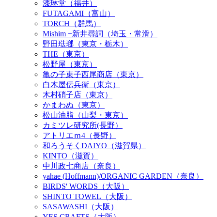
漆琳堂（福井）
FUTAGAMI（富山）
TORCH（群馬）
Mishim +新井尋詞（埼玉・常滑）
野田琺瑯（東京・栃木）
THE（東京）
松野屋（東京）
亀の子束子西尾商店（東京）
白木屋伝兵衛（東京）
木村硝子店（東京）
かまわぬ（東京）
松山油脂（山梨・東京）
カミツレ研究所(長野）
アトリエｍ4（長野）
和ろうそくDAIYO（滋賀県）
KINTO（滋賀）
中川政七商店（奈良）
yahae (Hoffmann)/ORGANIC GARDEN（奈良）
BIRDS' WORDS（大阪）
SHINTO TOWEL（大阪）
SASAWASHI（大阪）
YES CRAFTS（大阪）