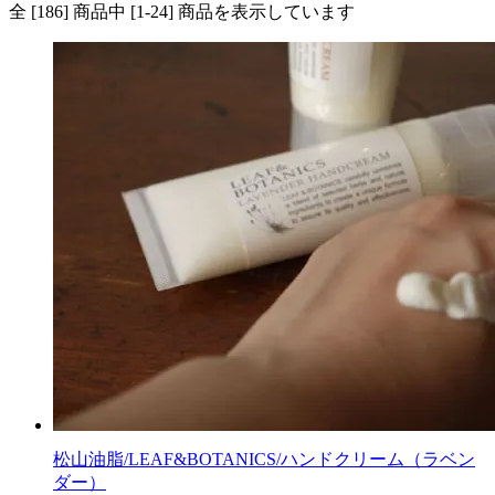
全 [186] 商品中 [1-24] 商品を表示しています
松山油脂/LEAF&BOTANICS/ハンドクリーム（ラベン
ダー）