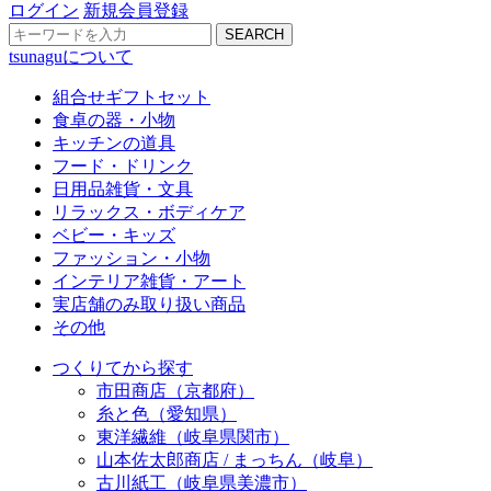
ログイン
新規会員登録
SEARCH
tsunaguについて
組合せギフトセット
食卓の器・小物
キッチンの道具
フード・ドリンク
日用品雑貨・文具
リラックス・ボディケア
ベビー・キッズ
ファッション・小物
インテリア雑貨・アート
実店舗のみ取り扱い商品
その他
つくりてから探す
市田商店（京都府）
糸と色（愛知県）
東洋繊維（岐阜県関市）
山本佐太郎商店 / まっちん（岐阜）
古川紙工（岐阜県美濃市）