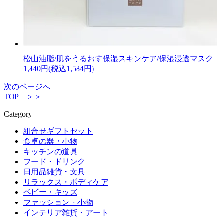
松山油脂/肌をうるおす保湿スキンケア/保湿浸透マスク
1,440円(税込1,584円)
次のページへ
TOP ＞＞
Category
組合せギフトセット
食卓の器・小物
キッチンの道具
フード・ドリンク
日用品雑貨・文具
リラックス・ボディケア
ベビー・キッズ
ファッション・小物
インテリア雑貨・アート