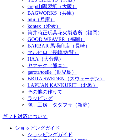
crep/山陽製紙（大阪）
BAGWORKS（兵庫）
hibi（兵庫）
kontex（愛媛）
筒井時正玩具花火製造所（福岡）
GOOD WEAVER（福岡）
BARBAR 馬場商店（長崎）
マルヒロ（長崎/佐賀）
HAA（大分県）
ヤマチク（熊本）
garota/toelle（鹿児島）
BRITA SWEDEN（スウェーデン）
LAPUAN KANKURIT （北欧）
その他の作りて
ラッピング
包丁工房 タダフサ（新潟）
ギフト対応について
ショッピングガイド
ショッピングガイド