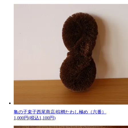
亀の子束子西尾商店/棕櫚たわし極め（六番）
1,000円(税込1,100円)