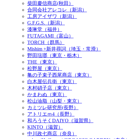
柴田慶信商店(秋田）
合同会社アレコレ（新潟）
工房アイザワ（新潟）
G.F.G.S.（新潟）
漆琳堂（福井）
FUTAGAMI（富山）
TORCH（群馬）
Mishim +新井尋詞（埼玉・常滑）
野田琺瑯（東京・栃木）
THE（東京）
松野屋（東京）
亀の子束子西尾商店（東京）
白木屋伝兵衛（東京）
木村硝子店（東京）
かまわぬ（東京）
松山油脂（山梨・東京）
カミツレ研究所(長野）
アトリエｍ4（長野）
和ろうそくDAIYO（滋賀県）
KINTO（滋賀）
中川政七商店（奈良）