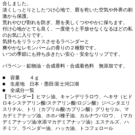
合しました。
淡くしっとりとしたつけ心地で、唇を乾いた空気や外界の刺
激から保護。
荒れやひび割れを防ぎ、唇を美しくつややかに保ちます。
付け心地がとても良く、一度使うと手放せなくなるほどの私
のお気に入りです。
気持ちをリラックスさせるラベンダーと
爽やかなレモンバームの香りの２種類です。
いつの季節にも持ち歩きたい安心・安全なリップです。
パラベン・鉱物油・合成香料・合成着色料 無添加です。
■ 容量 ４ｇ
■ 生産地 日本・墨田/富士河口湖
■ 全成分一覧
【ラベンダー】ヒマシ油、キャンデリラロウ、ヘキサ（ヒド
ロキシステアリン酸/ステアリン酸/ロジン酸）ジペンタエリ
スリチル、トリ（カプリル酸/カプリン酸）グリセリル、マ
カデミアナッツ油、ホホバ種子油、カルナウバロウ、（マカ
デミアナッツ油/水添マカデミアナッツ油）エステルズ、ハ
チミツ、ラベンダー油、ハッカ油、トコフェロール