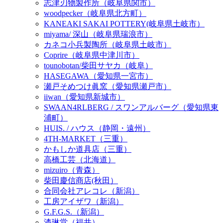
志津刃物製作所（岐阜県関市）
woodpecker（岐阜県北方町）
KANEAKI SAKAI POTTERY(岐阜県土岐市）
miyama/ 深山（岐阜県瑞浪市）
カネコ小兵製陶所（岐阜県土岐市）
Coprire（岐阜県中津川市）
tounobotan/柴田サヤカ（岐阜）
HASEGAWA（愛知県一宮市）
瀬戸そめつけ眞窯（愛知県瀬戸市）
iiwan（愛知県新城市）
SWAAN4RLBERG / スワンアルバーグ（愛知県東
浦町）
HUIS. / ハウス（静岡・遠州）
4TH-MARKET（三重）
かもしか道具店（三重）
高橋工芸（北海道）
mizuiro（青森）
柴田慶信商店(秋田）
合同会社アレコレ（新潟）
工房アイザワ（新潟）
G.F.G.S.（新潟）
漆琳堂（福井）