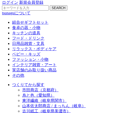
ログイン
新規会員登録
SEARCH
tsunaguについて
組合せギフトセット
食卓の器・小物
キッチンの道具
フード・ドリンク
日用品雑貨・文具
リラックス・ボディケア
ベビー・キッズ
ファッション・小物
インテリア雑貨・アート
実店舗のみ取り扱い商品
その他
つくりてから探す
市田商店（京都府）
糸と色（愛知県）
東洋繊維（岐阜県関市）
山本佐太郎商店 / まっちん（岐阜）
古川紙工（岐阜県美濃市）