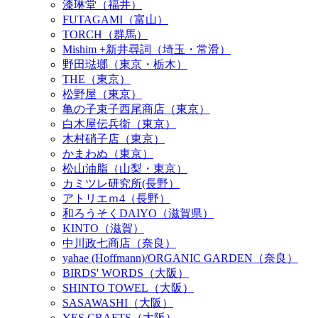
漆琳堂（福井）
FUTAGAMI（富山）
TORCH（群馬）
Mishim +新井尋詞（埼玉・常滑）
野田琺瑯（東京・栃木）
THE（東京）
松野屋（東京）
亀の子束子西尾商店（東京）
白木屋伝兵衛（東京）
木村硝子店（東京）
かまわぬ（東京）
松山油脂（山梨・東京）
カミツレ研究所(長野）
アトリエｍ4（長野）
和ろうそくDAIYO（滋賀県）
KINTO（滋賀）
中川政七商店（奈良）
yahae (Hoffmann)/ORGANIC GARDEN（奈良）
BIRDS' WORDS（大阪）
SHINTO TOWEL（大阪）
SASAWASHI（大阪）
YES CRAFTS（大阪）