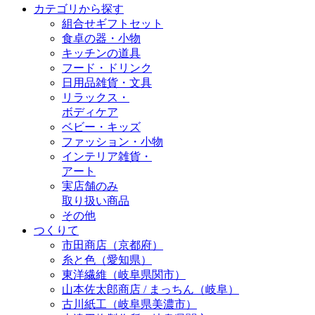
カテゴリから探す
組合せギフトセット
食卓の器・小物
キッチンの道具
フード・ドリンク
日用品雑貨・文具
リラックス・
ボディケア
ベビー・キッズ
ファッション・小物
インテリア雑貨・
アート
実店舗のみ
取り扱い商品
その他
つくりて
市田商店（京都府）
糸と色（愛知県）
東洋繊維（岐阜県関市）
山本佐太郎商店 / まっちん（岐阜）
古川紙工（岐阜県美濃市）