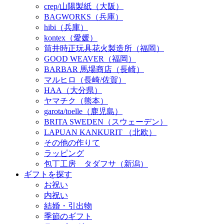
crep/山陽製紙（大阪）
BAGWORKS（兵庫）
hibi（兵庫）
kontex（愛媛）
筒井時正玩具花火製造所（福岡）
GOOD WEAVER（福岡）
BARBAR 馬場商店（長崎）
マルヒロ（長崎/佐賀）
HAA（大分県）
ヤマチク（熊本）
garota/toelle（鹿児島）
BRITA SWEDEN（スウェーデン）
LAPUAN KANKURIT （北欧）
その他の作りて
ラッピング
包丁工房 タダフサ（新潟）
ギフトを探す
お祝い
内祝い
結婚・引出物
季節のギフト