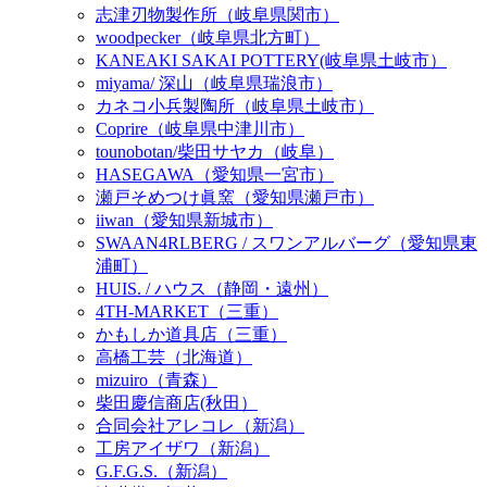
志津刃物製作所（岐阜県関市）
woodpecker（岐阜県北方町）
KANEAKI SAKAI POTTERY(岐阜県土岐市）
miyama/ 深山（岐阜県瑞浪市）
カネコ小兵製陶所（岐阜県土岐市）
Coprire（岐阜県中津川市）
tounobotan/柴田サヤカ（岐阜）
HASEGAWA（愛知県一宮市）
瀬戸そめつけ眞窯（愛知県瀬戸市）
iiwan（愛知県新城市）
SWAAN4RLBERG / スワンアルバーグ（愛知県東
浦町）
HUIS. / ハウス（静岡・遠州）
4TH-MARKET（三重）
かもしか道具店（三重）
高橋工芸（北海道）
mizuiro（青森）
柴田慶信商店(秋田）
合同会社アレコレ（新潟）
工房アイザワ（新潟）
G.F.G.S.（新潟）