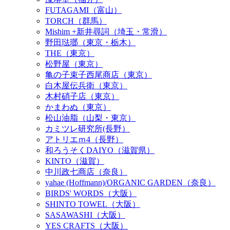
FUTAGAMI（富山）
TORCH（群馬）
Mishim +新井尋詞（埼玉・常滑）
野田琺瑯（東京・栃木）
THE（東京）
松野屋（東京）
亀の子束子西尾商店（東京）
白木屋伝兵衛（東京）
木村硝子店（東京）
かまわぬ（東京）
松山油脂（山梨・東京）
カミツレ研究所(長野）
アトリエｍ4（長野）
和ろうそくDAIYO（滋賀県）
KINTO（滋賀）
中川政七商店（奈良）
yahae (Hoffmann)/ORGANIC GARDEN（奈良）
BIRDS' WORDS（大阪）
SHINTO TOWEL（大阪）
SASAWASHI（大阪）
YES CRAFTS（大阪）