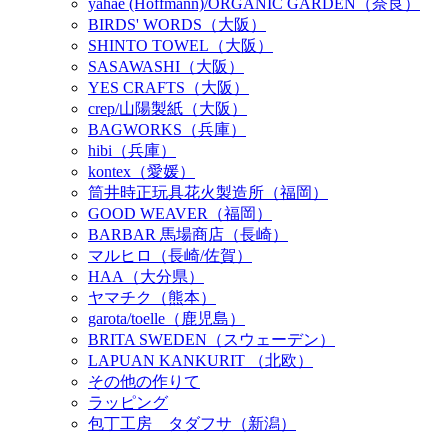
yahae (Hoffmann)/ORGANIC GARDEN（奈良）
BIRDS' WORDS（大阪）
SHINTO TOWEL（大阪）
SASAWASHI（大阪）
YES CRAFTS（大阪）
crep/山陽製紙（大阪）
BAGWORKS（兵庫）
hibi（兵庫）
kontex（愛媛）
筒井時正玩具花火製造所（福岡）
GOOD WEAVER（福岡）
BARBAR 馬場商店（長崎）
マルヒロ（長崎/佐賀）
HAA（大分県）
ヤマチク（熊本）
garota/toelle（鹿児島）
BRITA SWEDEN（スウェーデン）
LAPUAN KANKURIT （北欧）
その他の作りて
ラッピング
包丁工房 タダフサ（新潟）