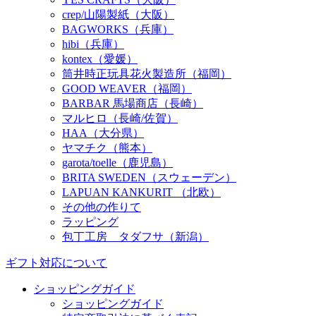
crep/山陽製紙（大阪）
BAGWORKS（兵庫）
hibi（兵庫）
kontex（愛媛）
筒井時正玩具花火製造所（福岡）
GOOD WEAVER（福岡）
BARBAR 馬場商店（長崎）
マルヒロ（長崎/佐賀）
HAA（大分県）
ヤマチク（熊本）
garota/toelle（鹿児島）
BRITA SWEDEN（スウェーデン）
LAPUAN KANKURIT （北欧）
その他の作りて
ラッピング
包丁工房 タダフサ（新潟）
ギフト対応について
ショッピングガイド
ショッピングガイド