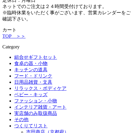
定休日：月曜日
ネットでのご注文は２４時間受付けております。
※臨時休業をいただく事がございます、営業カレンダーをご
確認下さい。
カート
TOP ＞＞
Category
組合せギフトセット
食卓の器・小物
キッチンの道具
フード・ドリンク
日用品雑貨・文具
リラックス・ボディケア
ベビー・キッズ
ファッション・小物
インテリア雑貨・アート
実店舗のみ取扱商品
その他
つくりてリスト
市田商店（京都府）