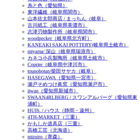
糸と色（愛知県）
東洋繊維（岐阜県関市）
山本佐太郎商店 / まっちん（岐阜）
古川紙工（岐阜県美濃市）
志津刃物製作所（岐阜県関市）
woodpecker（岐阜県北方町）
KANEAKI SAKAI POTTERY(岐阜県土岐市）
miyama/ 深山（岐阜県瑞浪市）
カネコ小兵製陶所（岐阜県土岐市）
Coprire（岐阜県中津川市）
tounobotan/柴田サヤカ（岐阜）
HASEGAWA（愛知県一宮市）
瀬戸そめつけ眞窯（愛知県瀬戸市）
iiwan（愛知県新城市）
SWAAN4RLBERG / スワンアルバーグ（愛知県東
浦町）
HUIS. / ハウス（静岡・遠州）
4TH-MARKET（三重）
かもしか道具店（三重）
高橋工芸（北海道）
mizuiro（青森）