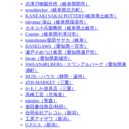
志津刃物製作所（岐阜県関市）
woodpecker（岐阜県北方町）
KANEAKI SAKAI POTTERY(岐阜県土岐市）
miyama/ 深山（岐阜県瑞浪市）
カネコ小兵製陶所（岐阜県土岐市）
Coprire（岐阜県中津川市）
tounobotan/柴田サヤカ（岐阜）
HASEGAWA（愛知県一宮市）
瀬戸そめつけ眞窯（愛知県瀬戸市）
iiwan（愛知県新城市）
SWAAN4RLBERG / スワンアルバーグ（愛知県東
浦町）
HUIS. / ハウス（静岡・遠州）
4TH-MARKET（三重）
かもしか道具店（三重）
高橋工芸（北海道）
mizuiro（青森）
柴田慶信商店(秋田）
合同会社アレコレ（新潟）
工房アイザワ（新潟）
G.F.G.S.（新潟）