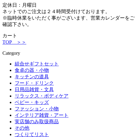
定休日：月曜日
ネットでのご注文は２４時間受付けております。
※臨時休業をいただく事がございます、営業カレンダーをご
確認下さい。
カート
TOP ＞＞
Category
組合せギフトセット
食卓の器・小物
キッチンの道具
フード・ドリンク
日用品雑貨・文具
リラックス・ボディケア
ベビー・キッズ
ファッション・小物
インテリア雑貨・アート
実店舗のみ取扱商品
その他
つくりてリスト