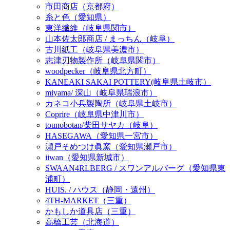
市田商店（京都府）
糸と色（愛知県）
東洋繊維（岐阜県関市）
山本佐太郎商店 / まっちん（岐阜）
古川紙工（岐阜県美濃市）
志津刃物製作所（岐阜県関市）
woodpecker（岐阜県北方町）
KANEAKI SAKAI POTTERY(岐阜県土岐市）
miyama/ 深山（岐阜県瑞浪市）
カネコ小兵製陶所（岐阜県土岐市）
Coprire（岐阜県中津川市）
tounobotan/柴田サヤカ（岐阜）
HASEGAWA（愛知県一宮市）
瀬戸そめつけ眞窯（愛知県瀬戸市）
iiwan（愛知県新城市）
SWAAN4RLBERG / スワンアルバーグ（愛知県東
浦町）
HUIS. / ハウス（静岡・遠州）
4TH-MARKET（三重）
かもしか道具店（三重）
高橋工芸（北海道）