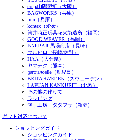
crep/山陽製紙（大阪）
BAGWORKS（兵庫）
hibi（兵庫）
kontex（愛媛）
筒井時正玩具花火製造所（福岡）
GOOD WEAVER（福岡）
BARBAR 馬場商店（長崎）
マルヒロ（長崎/佐賀）
HAA（大分県）
ヤマチク（熊本）
garota/toelle（鹿児島）
BRITA SWEDEN（スウェーデン）
LAPUAN KANKURIT （北欧）
その他の作りて
ラッピング
包丁工房 タダフサ（新潟）
ギフト対応について
ショッピングガイド
ショッピングガイド