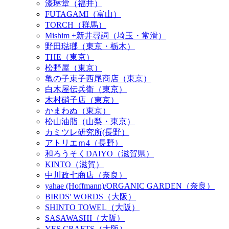
漆琳堂（福井）
FUTAGAMI（富山）
TORCH（群馬）
Mishim +新井尋詞（埼玉・常滑）
野田琺瑯（東京・栃木）
THE（東京）
松野屋（東京）
亀の子束子西尾商店（東京）
白木屋伝兵衛（東京）
木村硝子店（東京）
かまわぬ（東京）
松山油脂（山梨・東京）
カミツレ研究所(長野）
アトリエｍ4（長野）
和ろうそくDAIYO（滋賀県）
KINTO（滋賀）
中川政七商店（奈良）
yahae (Hoffmann)/ORGANIC GARDEN（奈良）
BIRDS' WORDS（大阪）
SHINTO TOWEL（大阪）
SASAWASHI（大阪）
YES CRAFTS（大阪）