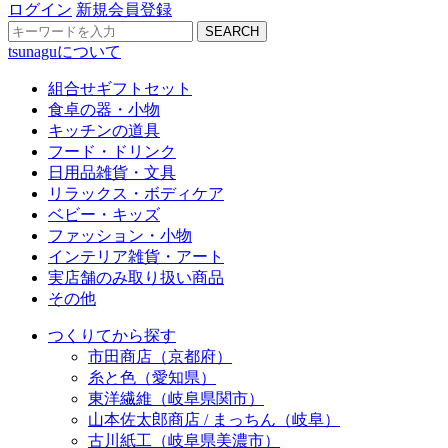
ログイン
新規会員登録
SEARCH
tsunaguについて
組合せギフトセット
食卓の器・小物
キッチンの道具
フード・ドリンク
日用品雑貨・文具
リラックス・ボディケア
ベビー・キッズ
ファッション・小物
インテリア雑貨・アート
実店舗のみ取り扱い商品
その他
つくりてから探す
市田商店（京都府）
糸と色（愛知県）
東洋繊維（岐阜県関市）
山本佐太郎商店 / まっちん（岐阜）
古川紙工（岐阜県美濃市）