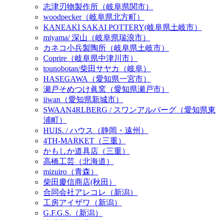
志津刃物製作所（岐阜県関市）
woodpecker（岐阜県北方町）
KANEAKI SAKAI POTTERY(岐阜県土岐市）
miyama/ 深山（岐阜県瑞浪市）
カネコ小兵製陶所（岐阜県土岐市）
Coprire（岐阜県中津川市）
tounobotan/柴田サヤカ（岐阜）
HASEGAWA（愛知県一宮市）
瀬戸そめつけ眞窯（愛知県瀬戸市）
iiwan（愛知県新城市）
SWAAN4RLBERG / スワンアルバーグ（愛知県東
浦町）
HUIS. / ハウス（静岡・遠州）
4TH-MARKET（三重）
かもしか道具店（三重）
高橋工芸（北海道）
mizuiro（青森）
柴田慶信商店(秋田）
合同会社アレコレ（新潟）
工房アイザワ（新潟）
G.F.G.S.（新潟）