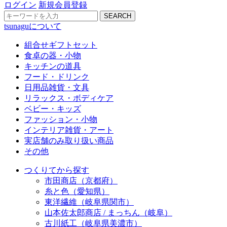
ログイン
新規会員登録
SEARCH
tsunaguについて
組合せギフトセット
食卓の器・小物
キッチンの道具
フード・ドリンク
日用品雑貨・文具
リラックス・ボディケア
ベビー・キッズ
ファッション・小物
インテリア雑貨・アート
実店舗のみ取り扱い商品
その他
つくりてから探す
市田商店（京都府）
糸と色（愛知県）
東洋繊維（岐阜県関市）
山本佐太郎商店 / まっちん（岐阜）
古川紙工（岐阜県美濃市）