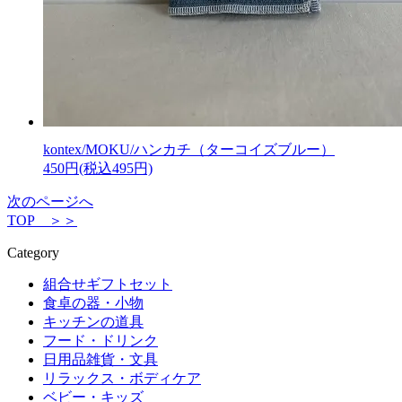
kontex/MOKU/ハンカチ（ターコイズブルー）
450円(税込495円)
次のページへ
TOP ＞＞
Category
組合せギフトセット
食卓の器・小物
キッチンの道具
フード・ドリンク
日用品雑貨・文具
リラックス・ボディケア
ベビー・キッズ