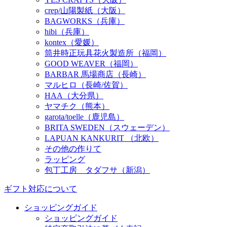
crep/山陽製紙（大阪）
BAGWORKS（兵庫）
hibi（兵庫）
kontex（愛媛）
筒井時正玩具花火製造所（福岡）
GOOD WEAVER（福岡）
BARBAR 馬場商店（長崎）
マルヒロ（長崎/佐賀）
HAA（大分県）
ヤマチク（熊本）
garota/toelle（鹿児島）
BRITA SWEDEN（スウェーデン）
LAPUAN KANKURIT （北欧）
その他の作りて
ラッピング
包丁工房 タダフサ（新潟）
ギフト対応について
ショッピングガイド
ショッピングガイド