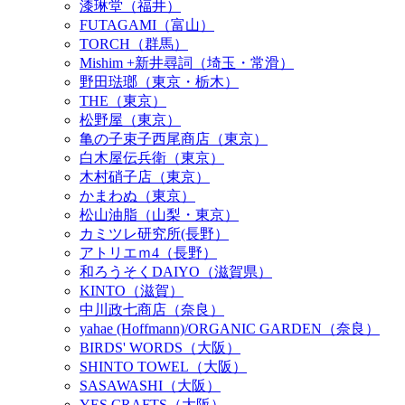
漆琳堂（福井）
FUTAGAMI（富山）
TORCH（群馬）
Mishim +新井尋詞（埼玉・常滑）
野田琺瑯（東京・栃木）
THE（東京）
松野屋（東京）
亀の子束子西尾商店（東京）
白木屋伝兵衛（東京）
木村硝子店（東京）
かまわぬ（東京）
松山油脂（山梨・東京）
カミツレ研究所(長野）
アトリエｍ4（長野）
和ろうそくDAIYO（滋賀県）
KINTO（滋賀）
中川政七商店（奈良）
yahae (Hoffmann)/ORGANIC GARDEN（奈良）
BIRDS' WORDS（大阪）
SHINTO TOWEL（大阪）
SASAWASHI（大阪）
YES CRAFTS（大阪）