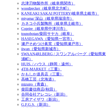
志津刃物製作所（岐阜県関市）
woodpecker（岐阜県北方町）
KANEAKI SAKAI POTTERY(岐阜県土岐市）
miyama/ 深山（岐阜県瑞浪市）
カネコ小兵製陶所（岐阜県土岐市）
Coprire（岐阜県中津川市）
tounobotan/柴田サヤカ（岐阜）
HASEGAWA（愛知県一宮市）
瀬戸そめつけ眞窯（愛知県瀬戸市）
iiwan（愛知県新城市）
SWAAN4RLBERG / スワンアルバーグ（愛知県東
浦町）
HUIS. / ハウス（静岡・遠州）
4TH-MARKET（三重）
かもしか道具店（三重）
高橋工芸（北海道）
mizuiro（青森）
柴田慶信商店(秋田）
合同会社アレコレ（新潟）
工房アイザワ（新潟）
G.F.G.S.（新潟）