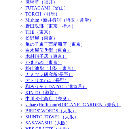
漆琳堂（福井）
FUTAGAMI（富山）
TORCH（群馬）
Mishim +新井尋詞（埼玉・常滑）
野田琺瑯（東京・栃木）
THE（東京）
松野屋（東京）
亀の子束子西尾商店（東京）
白木屋伝兵衛（東京）
木村硝子店（東京）
かまわぬ（東京）
松山油脂（山梨・東京）
カミツレ研究所(長野）
アトリエｍ4（長野）
和ろうそくDAIYO（滋賀県）
KINTO（滋賀）
中川政七商店（奈良）
yahae (Hoffmann)/ORGANIC GARDEN（奈良）
BIRDS' WORDS（大阪）
SHINTO TOWEL（大阪）
SASAWASHI（大阪）
YES CRAFTS（大阪）