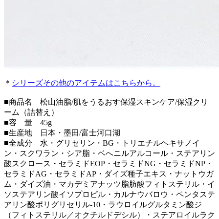
＊
シリーズその他のアイテムはこちらから。
■商品名 松山油脂/肌をうるおす保湿スキンケア/保湿クリ
ーム（詰替え）
■容 量 45g
■生産地 日本・墨田/富士河口湖
■全成分 水・グリセリン・BG・トリエチルヘキサノイ
ン・スクワラン・シア脂・ベへニルアルコール・ステアリン
酸スクロース・セラミドEOP・セラミドNG・セラミドNP・
セラミドAG・セラミドAP・ダイズ種子エキス・ナットウガ
ム・ダイズ油・マカデミアナッツ脂肪酸フィトステリル・イ
ソステアリン酸イソプロピル・カルナウバロウ・ペンタステ
アリン酸ポリグリセリル-10・ラウロイルグルタミン酸ジ
（フィトステリル／オクチルドデシル）・ステアロイルラク