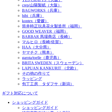
crep/山陽製紙（大阪）
BAGWORKS（兵庫）
hibi（兵庫）
kontex（愛媛）
筒井時正玩具花火製造所（福岡）
GOOD WEAVER（福岡）
BARBAR 馬場商店（長崎）
マルヒロ（長崎/佐賀）
HAA（大分県）
ヤマチク（熊本）
garota/toelle（鹿児島）
BRITA SWEDEN（スウェーデン）
LAPUAN KANKURIT （北欧）
その他の作りて
ラッピング
包丁工房 タダフサ（新潟）
ギフト対応について
ショッピングガイド
ショッピングガイド