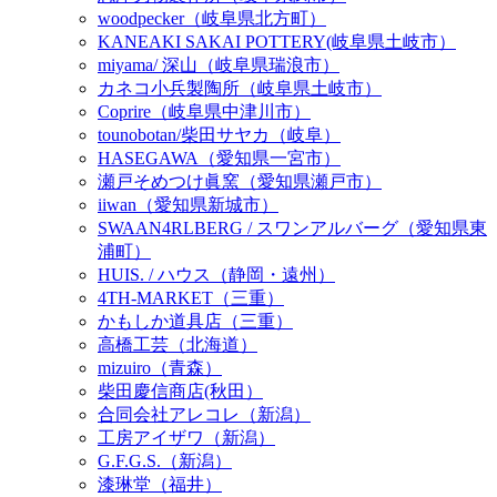
woodpecker（岐阜県北方町）
KANEAKI SAKAI POTTERY(岐阜県土岐市）
miyama/ 深山（岐阜県瑞浪市）
カネコ小兵製陶所（岐阜県土岐市）
Coprire（岐阜県中津川市）
tounobotan/柴田サヤカ（岐阜）
HASEGAWA（愛知県一宮市）
瀬戸そめつけ眞窯（愛知県瀬戸市）
iiwan（愛知県新城市）
SWAAN4RLBERG / スワンアルバーグ（愛知県東
浦町）
HUIS. / ハウス（静岡・遠州）
4TH-MARKET（三重）
かもしか道具店（三重）
高橋工芸（北海道）
mizuiro（青森）
柴田慶信商店(秋田）
合同会社アレコレ（新潟）
工房アイザワ（新潟）
G.F.G.S.（新潟）
漆琳堂（福井）