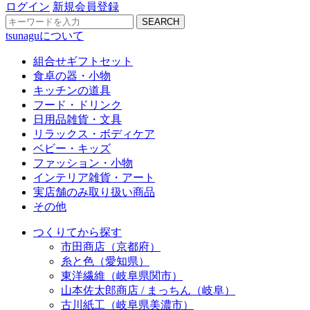
ログイン
新規会員登録
SEARCH
tsunaguについて
組合せギフトセット
食卓の器・小物
キッチンの道具
フード・ドリンク
日用品雑貨・文具
リラックス・ボディケア
ベビー・キッズ
ファッション・小物
インテリア雑貨・アート
実店舗のみ取り扱い商品
その他
つくりてから探す
市田商店（京都府）
糸と色（愛知県）
東洋繊維（岐阜県関市）
山本佐太郎商店 / まっちん（岐阜）
古川紙工（岐阜県美濃市）