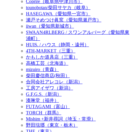
Coprire（岐阜県中津川市）
tounobotan/柴田サヤカ（岐阜）
HASEGAWA（愛知県一宮市）
瀬戸そめつけ眞窯（愛知県瀬戸市）
iiwan（愛知県新城市）
SWAAN4RLBERG / スワンアルバーグ（愛知県東
浦町）
HUIS. / ハウス（静岡・遠州）
4TH-MARKET（三重）
かもしか道具店（三重）
高橋工芸（北海道）
mizuiro（青森）
柴田慶信商店(秋田）
合同会社アレコレ（新潟）
工房アイザワ（新潟）
G.F.G.S.（新潟）
漆琳堂（福井）
FUTAGAMI（富山）
TORCH（群馬）
Mishim +新井尋詞（埼玉・常滑）
野田琺瑯（東京・栃木）
THE（東京）