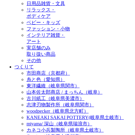
日用品雑貨・文具
リラックス・
ボディケア
ベビー・キッズ
ファッション・小物
インテリア雑貨・
アート
実店舗のみ
取り扱い商品
その他
つくりて
市田商店（京都府）
糸と色（愛知県）
東洋繊維（岐阜県関市）
山本佐太郎商店 / まっちん（岐阜）
古川紙工（岐阜県美濃市）
志津刃物製作所（岐阜県関市）
woodpecker（岐阜県北方町）
KANEAKI SAKAI POTTERY(岐阜県土岐市）
miyama/ 深山（岐阜県瑞浪市）
カネコ小兵製陶所（岐阜県土岐市）