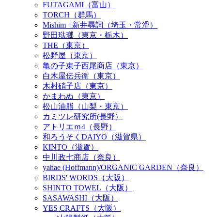
FUTAGAMI（富山）
TORCH（群馬）
Mishim +新井尋詞（埼玉・常滑）
野田琺瑯（東京・栃木）
THE（東京）
松野屋（東京）
亀の子束子西尾商店（東京）
白木屋伝兵衛（東京）
木村硝子店（東京）
かまわぬ（東京）
松山油脂（山梨・東京）
カミツレ研究所(長野）
アトリエｍ4（長野）
和ろうそくDAIYO（滋賀県）
KINTO（滋賀）
中川政七商店（奈良）
yahae (Hoffmann)/ORGANIC GARDEN（奈良）
BIRDS' WORDS（大阪）
SHINTO TOWEL（大阪）
SASAWASHI（大阪）
YES CRAFTS（大阪）