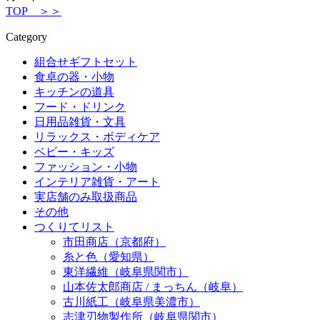
TOP ＞＞
Category
組合せギフトセット
食卓の器・小物
キッチンの道具
フード・ドリンク
日用品雑貨・文具
リラックス・ボディケア
ベビー・キッズ
ファッション・小物
インテリア雑貨・アート
実店舗のみ取扱商品
その他
つくりてリスト
市田商店（京都府）
糸と色（愛知県）
東洋繊維（岐阜県関市）
山本佐太郎商店 / まっちん（岐阜）
古川紙工（岐阜県美濃市）
志津刃物製作所（岐阜県関市）