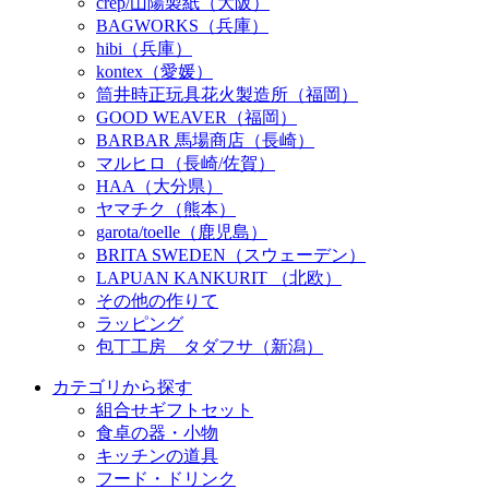
crep/山陽製紙（大阪）
BAGWORKS（兵庫）
hibi（兵庫）
kontex（愛媛）
筒井時正玩具花火製造所（福岡）
GOOD WEAVER（福岡）
BARBAR 馬場商店（長崎）
マルヒロ（長崎/佐賀）
HAA（大分県）
ヤマチク（熊本）
garota/toelle（鹿児島）
BRITA SWEDEN（スウェーデン）
LAPUAN KANKURIT （北欧）
その他の作りて
ラッピング
包丁工房 タダフサ（新潟）
カテゴリから探す
組合せギフトセット
食卓の器・小物
キッチンの道具
フード・ドリンク