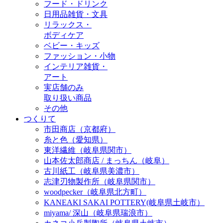
フード・ドリンク
日用品雑貨・文具
リラックス・
ボディケア
ベビー・キッズ
ファッション・小物
インテリア雑貨・
アート
実店舗のみ
取り扱い商品
その他
つくりて
市田商店（京都府）
糸と色（愛知県）
東洋繊維（岐阜県関市）
山本佐太郎商店 / まっちん（岐阜）
古川紙工（岐阜県美濃市）
志津刃物製作所（岐阜県関市）
woodpecker（岐阜県北方町）
KANEAKI SAKAI POTTERY(岐阜県土岐市）
miyama/ 深山（岐阜県瑞浪市）