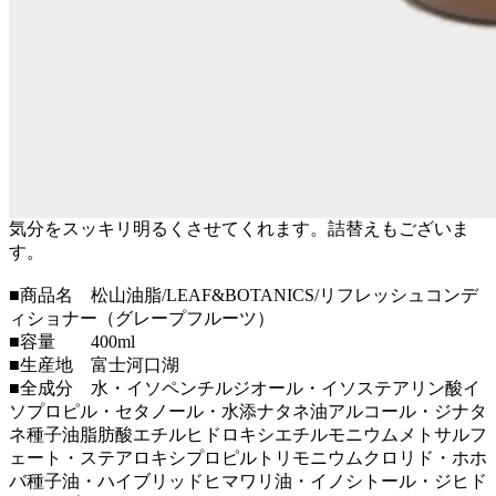
気分をスッキリ明るくさせてくれます。詰替えもございま
す。
■商品名 松山油脂/LEAF&BOTANICS/リフレッシュコンデ
ィショナー（グレープフルーツ）
■容量 400ml
■生産地 富士河口湖
■全成分 水・イソペンチルジオール・イソステアリン酸イ
ソプロピル・セタノール・水添ナタネ油アルコール・ジナタ
ネ種子油脂肪酸エチルヒドロキシエチルモニウムメトサルフ
ェート・ステアロキシプロピルトリモニウムクロリド・ホホ
バ種子油・ハイブリッドヒマワリ油・イノシトール・ジヒド