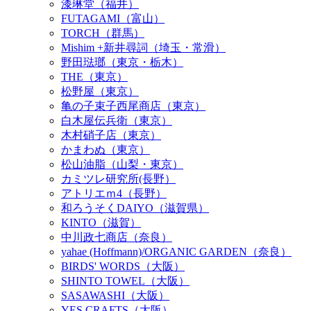
漆琳堂（福井）
FUTAGAMI（富山）
TORCH（群馬）
Mishim +新井尋詞（埼玉・常滑）
野田琺瑯（東京・栃木）
THE（東京）
松野屋（東京）
亀の子束子西尾商店（東京）
白木屋伝兵衛（東京）
木村硝子店（東京）
かまわぬ（東京）
松山油脂（山梨・東京）
カミツレ研究所(長野）
アトリエｍ4（長野）
和ろうそくDAIYO（滋賀県）
KINTO（滋賀）
中川政七商店（奈良）
yahae (Hoffmann)/ORGANIC GARDEN（奈良）
BIRDS' WORDS（大阪）
SHINTO TOWEL（大阪）
SASAWASHI（大阪）
YES CRAFTS（大阪）