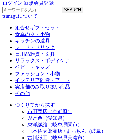
ログイン
新規会員登録
SEARCH
tsunaguについて
組合せギフトセット
食卓の器・小物
キッチンの道具
フード・ドリンク
日用品雑貨・文具
リラックス・ボディケア
ベビー・キッズ
ファッション・小物
インテリア雑貨・アート
実店舗のみ取り扱い商品
その他
つくりてから探す
市田商店（京都府）
糸と色（愛知県）
東洋繊維（岐阜県関市）
山本佐太郎商店 / まっちん（岐阜）
古川紙工（岐阜県美濃市）