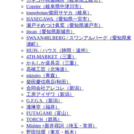
カネコ小兵製陶所（岐阜県土岐市）
Coprire（岐阜県中津川市）
tounobotan/柴田サヤカ（岐阜）
HASEGAWA（愛知県一宮市）
瀬戸そめつけ眞窯（愛知県瀬戸市）
iiwan（愛知県新城市）
SWAAN4RLBERG / スワンアルバーグ（愛知県東
浦町）
HUIS. / ハウス（静岡・遠州）
4TH-MARKET（三重）
かもしか道具店（三重）
高橋工芸（北海道）
mizuiro（青森）
柴田慶信商店(秋田）
合同会社アレコレ（新潟）
工房アイザワ（新潟）
G.F.G.S.（新潟）
漆琳堂（福井）
FUTAGAMI（富山）
TORCH（群馬）
Mishim +新井尋詞（埼玉・常滑）
野田琺瑯（東京・栃木）