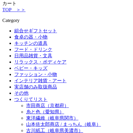
カート
TOP ＞＞
Category
組合せギフトセット
食卓の器・小物
キッチンの道具
フード・ドリンク
日用品雑貨・文具
リラックス・ボディケア
ベビー・キッズ
ファッション・小物
インテリア雑貨・アート
実店舗のみ取扱商品
その他
つくりてリスト
市田商店（京都府）
糸と色（愛知県）
東洋繊維（岐阜県関市）
山本佐太郎商店 / まっちん（岐阜）
古川紙工（岐阜県美濃市）