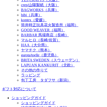
crep/山陽製紙（大阪）
BAGWORKS（兵庫）
hibi（兵庫）
kontex（愛媛）
筒井時正玩具花火製造所（福岡）
GOOD WEAVER（福岡）
BARBAR 馬場商店（長崎）
マルヒロ（長崎/佐賀）
HAA（大分県）
ヤマチク（熊本）
garota/toelle（鹿児島）
BRITA SWEDEN（スウェーデン）
LAPUAN KANKURIT （北欧）
その他の作りて
ラッピング
包丁工房 タダフサ（新潟）
ギフト対応について
ショッピングガイド
ショッピングガイド