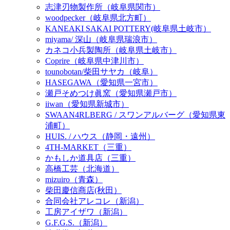
志津刃物製作所（岐阜県関市）
woodpecker（岐阜県北方町）
KANEAKI SAKAI POTTERY(岐阜県土岐市）
miyama/ 深山（岐阜県瑞浪市）
カネコ小兵製陶所（岐阜県土岐市）
Coprire（岐阜県中津川市）
tounobotan/柴田サヤカ（岐阜）
HASEGAWA（愛知県一宮市）
瀬戸そめつけ眞窯（愛知県瀬戸市）
iiwan（愛知県新城市）
SWAAN4RLBERG / スワンアルバーグ（愛知県東
浦町）
HUIS. / ハウス（静岡・遠州）
4TH-MARKET（三重）
かもしか道具店（三重）
高橋工芸（北海道）
mizuiro（青森）
柴田慶信商店(秋田）
合同会社アレコレ（新潟）
工房アイザワ（新潟）
G.F.G.S.（新潟）