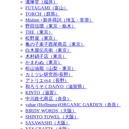
漆琳堂（福井）
FUTAGAMI（富山）
TORCH（群馬）
Mishim +新井尋詞（埼玉・常滑）
野田琺瑯（東京・栃木）
THE（東京）
松野屋（東京）
亀の子束子西尾商店（東京）
白木屋伝兵衛（東京）
木村硝子店（東京）
かまわぬ（東京）
松山油脂（山梨・東京）
カミツレ研究所(長野）
アトリエｍ4（長野）
和ろうそくDAIYO（滋賀県）
KINTO（滋賀）
中川政七商店（奈良）
yahae (Hoffmann)/ORGANIC GARDEN（奈良）
BIRDS' WORDS（大阪）
SHINTO TOWEL（大阪）
SASAWASHI（大阪）
YES CRAFTS（大阪）