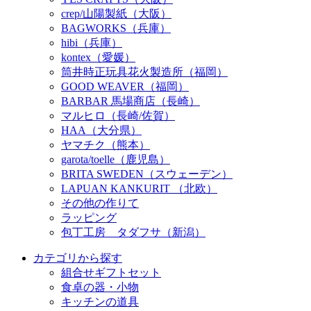
crep/山陽製紙（大阪）
BAGWORKS（兵庫）
hibi（兵庫）
kontex（愛媛）
筒井時正玩具花火製造所（福岡）
GOOD WEAVER（福岡）
BARBAR 馬場商店（長崎）
マルヒロ（長崎/佐賀）
HAA（大分県）
ヤマチク（熊本）
garota/toelle（鹿児島）
BRITA SWEDEN（スウェーデン）
LAPUAN KANKURIT （北欧）
その他の作りて
ラッピング
包丁工房 タダフサ（新潟）
カテゴリから探す
組合せギフトセット
食卓の器・小物
キッチンの道具