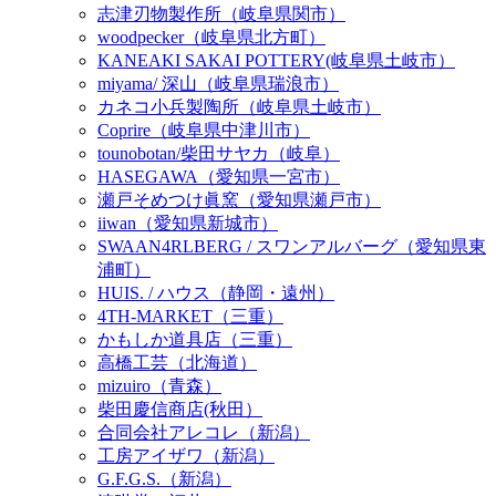
志津刃物製作所（岐阜県関市）
woodpecker（岐阜県北方町）
KANEAKI SAKAI POTTERY(岐阜県土岐市）
miyama/ 深山（岐阜県瑞浪市）
カネコ小兵製陶所（岐阜県土岐市）
Coprire（岐阜県中津川市）
tounobotan/柴田サヤカ（岐阜）
HASEGAWA（愛知県一宮市）
瀬戸そめつけ眞窯（愛知県瀬戸市）
iiwan（愛知県新城市）
SWAAN4RLBERG / スワンアルバーグ（愛知県東
浦町）
HUIS. / ハウス（静岡・遠州）
4TH-MARKET（三重）
かもしか道具店（三重）
高橋工芸（北海道）
mizuiro（青森）
柴田慶信商店(秋田）
合同会社アレコレ（新潟）
工房アイザワ（新潟）
G.F.G.S.（新潟）