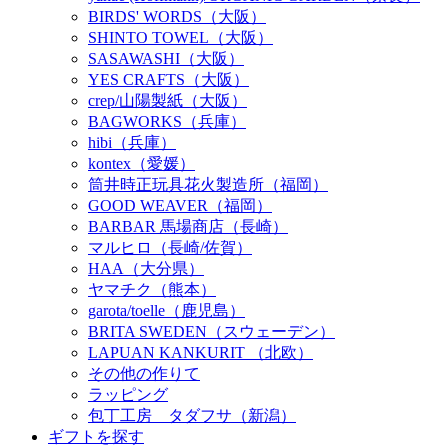
BIRDS' WORDS（大阪）
SHINTO TOWEL（大阪）
SASAWASHI（大阪）
YES CRAFTS（大阪）
crep/山陽製紙（大阪）
BAGWORKS（兵庫）
hibi（兵庫）
kontex（愛媛）
筒井時正玩具花火製造所（福岡）
GOOD WEAVER（福岡）
BARBAR 馬場商店（長崎）
マルヒロ（長崎/佐賀）
HAA（大分県）
ヤマチク（熊本）
garota/toelle（鹿児島）
BRITA SWEDEN（スウェーデン）
LAPUAN KANKURIT （北欧）
その他の作りて
ラッピング
包丁工房 タダフサ（新潟）
ギフトを探す