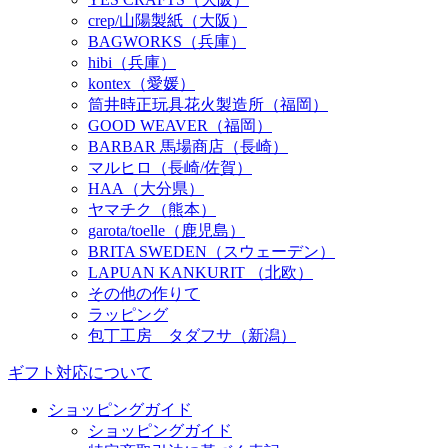
crep/山陽製紙（大阪）
BAGWORKS（兵庫）
hibi（兵庫）
kontex（愛媛）
筒井時正玩具花火製造所（福岡）
GOOD WEAVER（福岡）
BARBAR 馬場商店（長崎）
マルヒロ（長崎/佐賀）
HAA（大分県）
ヤマチク（熊本）
garota/toelle（鹿児島）
BRITA SWEDEN（スウェーデン）
LAPUAN KANKURIT （北欧）
その他の作りて
ラッピング
包丁工房 タダフサ（新潟）
ギフト対応について
ショッピングガイド
ショッピングガイド