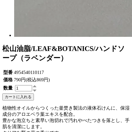
松山油脂/LEAF&BOTANICS/ハンドソ
ープ（ラベンダー）
型番
4954540110117
価格
790円(税込869円)
数量
カートに入れる
植物性オイルからつくった釜焚き製法の液体石けんに、保湿
成分のアロエベラ葉エキスを配合。
豊かな泡立ちと素早い泡切れで汚れやべたつきを落とし、手
肌を清潔にします。