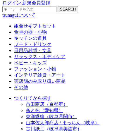
ログイン
新規会員登録
SEARCH
tsunaguについて
組合せギフトセット
食卓の器・小物
キッチンの道具
フード・ドリンク
日用品雑貨・文具
リラックス・ボディケア
ベビー・キッズ
ファッション・小物
インテリア雑貨・アート
実店舗のみ取り扱い商品
その他
つくりてから探す
市田商店（京都府）
糸と色（愛知県）
東洋繊維（岐阜県関市）
山本佐太郎商店 / まっちん（岐阜）
古川紙工（岐阜県美濃市）