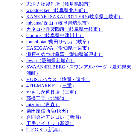
志津刃物製作所（岐阜県関市）
woodpecker（岐阜県北方町）
KANEAKI SAKAI POTTERY(岐阜県土岐市）
miyama/ 深山（岐阜県瑞浪市）
カネコ小兵製陶所（岐阜県土岐市）
Coprire（岐阜県中津川市）
tounobotan/柴田サヤカ（岐阜）
HASEGAWA（愛知県一宮市）
瀬戸そめつけ眞窯（愛知県瀬戸市）
iiwan（愛知県新城市）
SWAAN4RLBERG / スワンアルバーグ（愛知県東
浦町）
HUIS. / ハウス（静岡・遠州）
4TH-MARKET（三重）
かもしか道具店（三重）
高橋工芸（北海道）
mizuiro（青森）
柴田慶信商店(秋田）
合同会社アレコレ（新潟）
工房アイザワ（新潟）
G.F.G.S.（新潟）