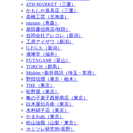
4TH-MARKET（三重）
かもしか道具店（三重）
高橋工芸（北海道）
mizuiro（青森）
柴田慶信商店(秋田）
合同会社アレコレ（新潟）
工房アイザワ（新潟）
G.F.G.S.（新潟）
漆琳堂（福井）
FUTAGAMI（富山）
TORCH（群馬）
Mishim +新井尋詞（埼玉・常滑）
野田琺瑯（東京・栃木）
THE（東京）
松野屋（東京）
亀の子束子西尾商店（東京）
白木屋伝兵衛（東京）
木村硝子店（東京）
かまわぬ（東京）
松山油脂（山梨・東京）
カミツレ研究所(長野）