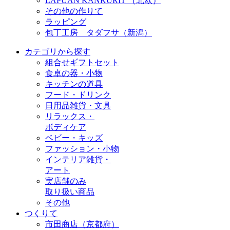
LAPUAN KANKURIT （北欧）
その他の作りて
ラッピング
包丁工房 タダフサ（新潟）
カテゴリから探す
組合せギフトセット
食卓の器・小物
キッチンの道具
フード・ドリンク
日用品雑貨・文具
リラックス・
ボディケア
ベビー・キッズ
ファッション・小物
インテリア雑貨・
アート
実店舗のみ
取り扱い商品
その他
つくりて
市田商店（京都府）