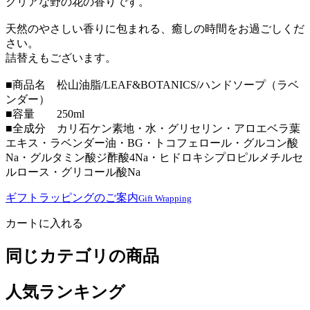
クリアな野の花の香りです。
天然のやさしい香りに包まれる、癒しの時間をお過ごしくだ
さい。
詰替えもございます。
■商品名 松山油脂/LEAF&BOTANICS/ハンドソープ（ラベ
ンダー）
■容量 250ml
■全成分 カリ石ケン素地・水・グリセリン・アロエベラ葉
エキス・ラベンダー油・BG・トコフェロール・グルコン酸
Na・グルタミン酸ジ酢酸4Na・ヒドロキシプロピルメチルセ
ルロース・グリコール酸Na
ギフトラッピングのご案内
Gift Wrapping
カートに入れる
同じカテゴリの商品
人気ランキング