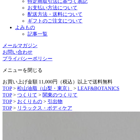
特定商取引法に基づく表記
お支払い方法について
配送方法・送料について
ギフトのご注文について
よみもの
記事一覧
メールマガジン
お問い合わせ
プライバシーポリシー
メニューを閉じる
お買い上げ金額 11,000円（税込）以上で送料無料
TOP
>
松山油脂（山梨・東京）
>
LEAF&BOTANICS
TOP
>
つくりて
>
関東のつくりて
TOP
>
おくりもの
>
引出物
TOP
>
リラックス・ボディケア