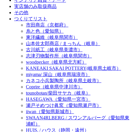
インテリア雑貨・アート
実店舗のみ取扱商品
その他
つくりてリスト
市田商店（京都府）
糸と色（愛知県）
東洋繊維（岐阜県関市）
山本佐太郎商店 / まっちん（岐阜）
古川紙工（岐阜県美濃市）
志津刃物製作所（岐阜県関市）
woodpecker（岐阜県北方町）
KANEAKI SAKAI POTTERY(岐阜県土岐市）
miyama/ 深山（岐阜県瑞浪市）
カネコ小兵製陶所（岐阜県土岐市）
Coprire（岐阜県中津川市）
tounobotan/柴田サヤカ（岐阜）
HASEGAWA（愛知県一宮市）
瀬戸そめつけ眞窯（愛知県瀬戸市）
iiwan（愛知県新城市）
SWAAN4RLBERG / スワンアルバーグ（愛知県東
浦町）
HUIS. / ハウス（静岡・遠州）