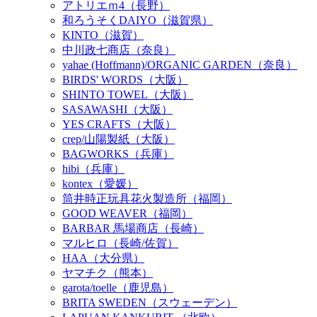
アトリエｍ4（長野）
和ろうそくDAIYO（滋賀県）
KINTO（滋賀）
中川政七商店（奈良）
yahae (Hoffmann)/ORGANIC GARDEN（奈良）
BIRDS' WORDS（大阪）
SHINTO TOWEL（大阪）
SASAWASHI（大阪）
YES CRAFTS（大阪）
crep/山陽製紙（大阪）
BAGWORKS（兵庫）
hibi（兵庫）
kontex（愛媛）
筒井時正玩具花火製造所（福岡）
GOOD WEAVER（福岡）
BARBAR 馬場商店（長崎）
マルヒロ（長崎/佐賀）
HAA（大分県）
ヤマチク（熊本）
garota/toelle（鹿児島）
BRITA SWEDEN（スウェーデン）