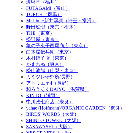
漆琳堂（福井）
FUTAGAMI（富山）
TORCH（群馬）
Mishim +新井尋詞（埼玉・常滑）
野田琺瑯（東京・栃木）
THE（東京）
松野屋（東京）
亀の子束子西尾商店（東京）
白木屋伝兵衛（東京）
木村硝子店（東京）
かまわぬ（東京）
松山油脂（山梨・東京）
カミツレ研究所(長野）
アトリエｍ4（長野）
和ろうそくDAIYO（滋賀県）
KINTO（滋賀）
中川政七商店（奈良）
yahae (Hoffmann)/ORGANIC GARDEN（奈良）
BIRDS' WORDS（大阪）
SHINTO TOWEL（大阪）
SASAWASHI（大阪）
YES CRAFTS（大阪）