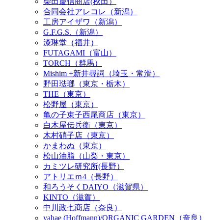
柴田慶信商店(秋田）
合同会社アレコレ（新潟）
工房アイザワ（新潟）
G.F.G.S.（新潟）
漆琳堂（福井）
FUTAGAMI（富山）
TORCH（群馬）
Mishim +新井尋詞（埼玉・常滑）
野田琺瑯（東京・栃木）
THE（東京）
松野屋（東京）
亀の子束子西尾商店（東京）
白木屋伝兵衛（東京）
木村硝子店（東京）
かまわぬ（東京）
松山油脂（山梨・東京）
カミツレ研究所(長野）
アトリエｍ4（長野）
和ろうそくDAIYO（滋賀県）
KINTO（滋賀）
中川政七商店（奈良）
yahae (Hoffmann)/ORGANIC GARDEN（奈良）