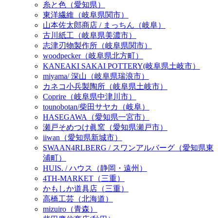
糸と色（愛知県）
東洋繊維（岐阜県関市）
山本佐太郎商店 / まっちん（岐阜）
古川紙工（岐阜県美濃市）
志津刃物製作所（岐阜県関市）
woodpecker（岐阜県北方町）
KANEAKI SAKAI POTTERY(岐阜県土岐市）
miyama/ 深山（岐阜県瑞浪市）
カネコ小兵製陶所（岐阜県土岐市）
Coprire（岐阜県中津川市）
tounobotan/柴田サヤカ（岐阜）
HASEGAWA（愛知県一宮市）
瀬戸そめつけ眞窯（愛知県瀬戸市）
iiwan（愛知県新城市）
SWAAN4RLBERG / スワンアルバーグ（愛知県東
浦町）
HUIS. / ハウス（静岡・遠州）
4TH-MARKET（三重）
かもしか道具店（三重）
高橋工芸（北海道）
mizuiro（青森）