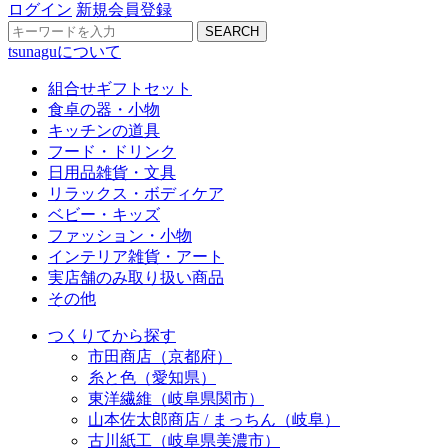
ログイン
新規会員登録
SEARCH
tsunaguについて
組合せギフトセット
食卓の器・小物
キッチンの道具
フード・ドリンク
日用品雑貨・文具
リラックス・ボディケア
ベビー・キッズ
ファッション・小物
インテリア雑貨・アート
実店舗のみ取り扱い商品
その他
つくりてから探す
市田商店（京都府）
糸と色（愛知県）
東洋繊維（岐阜県関市）
山本佐太郎商店 / まっちん（岐阜）
古川紙工（岐阜県美濃市）