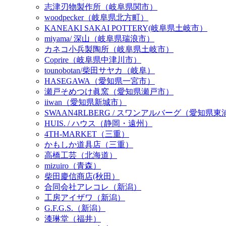
志津刃物製作所（岐阜県関市）
woodpecker（岐阜県北方町）
KANEAKI SAKAI POTTERY(岐阜県土岐市）
miyama/ 深山（岐阜県瑞浪市）
カネコ小兵製陶所（岐阜県土岐市）
Coprire（岐阜県中津川市）
tounobotan/柴田サヤカ（岐阜）
HASEGAWA（愛知県一宮市）
瀬戸そめつけ眞窯（愛知県瀬戸市）
iiwan（愛知県新城市）
SWAAN4RLBERG / スワンアルバーグ（愛知県
HUIS. / ハウス（静岡・遠州）
4TH-MARKET（三重）
かもしか道具店（三重）
高橋工芸（北海道）
mizuiro（青森）
柴田慶信商店(秋田）
合同会社アレコレ（新潟）
工房アイザワ（新潟）
G.F.G.S.（新潟）
漆琳堂（福井）