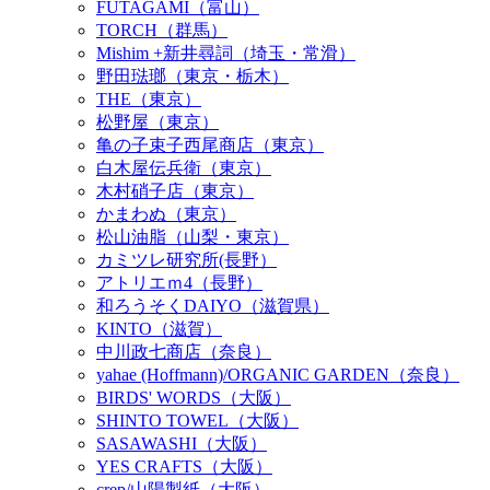
FUTAGAMI（富山）
TORCH（群馬）
Mishim +新井尋詞（埼玉・常滑）
野田琺瑯（東京・栃木）
THE（東京）
松野屋（東京）
亀の子束子西尾商店（東京）
白木屋伝兵衛（東京）
木村硝子店（東京）
かまわぬ（東京）
松山油脂（山梨・東京）
カミツレ研究所(長野）
アトリエｍ4（長野）
和ろうそくDAIYO（滋賀県）
KINTO（滋賀）
中川政七商店（奈良）
yahae (Hoffmann)/ORGANIC GARDEN（奈良）
BIRDS' WORDS（大阪）
SHINTO TOWEL（大阪）
SASAWASHI（大阪）
YES CRAFTS（大阪）
crep/山陽製紙（大阪）