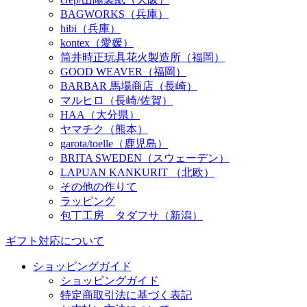
BAGWORKS（兵庫）
hibi（兵庫）
kontex（愛媛）
筒井時正玩具花火製造所（福岡）
GOOD WEAVER（福岡）
BARBAR 馬場商店（長崎）
マルヒロ（長崎/佐賀）
HAA（大分県）
ヤマチク（熊本）
garota/toelle（鹿児島）
BRITA SWEDEN（スウェーデン）
LAPUAN KANKURIT （北欧）
その他の作りて
ラッピング
包丁工房 タダフサ（新潟）
ギフト対応について
ショッピングガイド
ショッピングガイド
特定商取引法に基づく表記