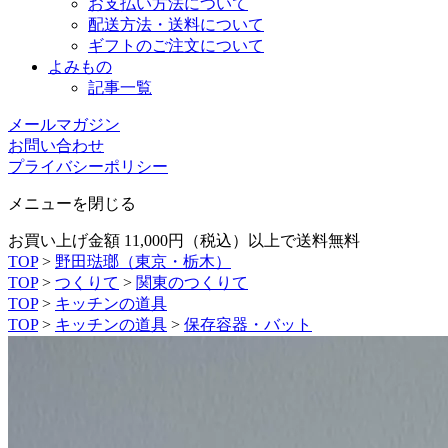
お支払い方法について
配送方法・送料について
ギフトのご注文について
よみもの
記事一覧
メールマガジン
お問い合わせ
プライバシーポリシー
メニューを閉じる
お買い上げ金額 11,000円（税込）以上で送料無料
TOP
>
野田琺瑯（東京・栃木）
TOP
>
つくりて
>
関東のつくりて
TOP
>
キッチンの道具
TOP
>
キッチンの道具
>
保存容器・バット