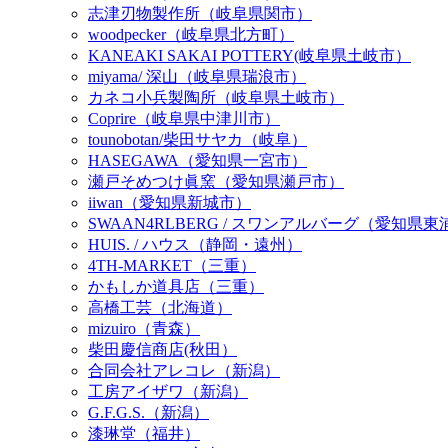
志津刃物製作所（岐阜県関市）
woodpecker（岐阜県北方町）
KANEAKI SAKAI POTTERY(岐阜県土岐市）
miyama/ 深山（岐阜県瑞浪市）
カネコ小兵製陶所（岐阜県土岐市）
Coprire（岐阜県中津川市）
tounobotan/柴田サヤカ（岐阜）
HASEGAWA（愛知県一宮市）
瀬戸そめつけ眞窯（愛知県瀬戸市）
iiwan（愛知県新城市）
SWAAN4RLBERG / スワンアルバーグ（愛知県
HUIS. / ハウス（静岡・遠州）
4TH-MARKET（三重）
かもしか道具店（三重）
高橋工芸（北海道）
mizuiro（青森）
柴田慶信商店(秋田）
合同会社アレコレ（新潟）
工房アイザワ（新潟）
G.F.G.S.（新潟）
漆琳堂（福井）