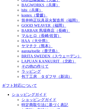
BAGWORKS（兵庫）
hibi（兵庫）
kontex（愛媛）
筒井時正玩具花火製造所（福岡）
GOOD WEAVER（福岡）
BARBAR 馬場商店（長崎）
マルヒロ（長崎/佐賀）
HAA（大分県）
ヤマチク（熊本）
garota/toelle（鹿児島）
BRITA SWEDEN（スウェーデン）
LAPUAN KANKURIT （北欧）
その他の作りて
ラッピング
包丁工房 タダフサ（新潟）
ギフト対応について
ショッピングガイド
ショッピングガイド
特定商取引法に基づく表記