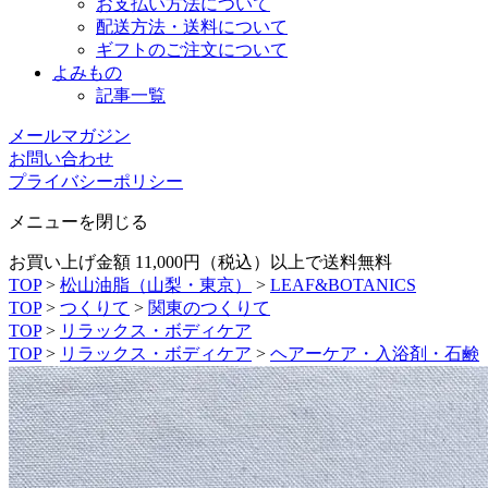
お支払い方法について
配送方法・送料について
ギフトのご注文について
よみもの
記事一覧
メールマガジン
お問い合わせ
プライバシーポリシー
メニューを閉じる
お買い上げ金額 11,000円（税込）以上で送料無料
TOP
>
松山油脂（山梨・東京）
>
LEAF&BOTANICS
TOP
>
つくりて
>
関東のつくりて
TOP
>
リラックス・ボディケア
TOP
>
リラックス・ボディケア
>
ヘアーケア・入浴剤・石鹸