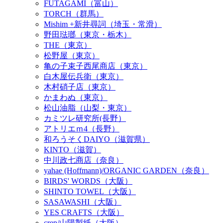
FUTAGAMI（富山）
TORCH（群馬）
Mishim +新井尋詞（埼玉・常滑）
野田琺瑯（東京・栃木）
THE（東京）
松野屋（東京）
亀の子束子西尾商店（東京）
白木屋伝兵衛（東京）
木村硝子店（東京）
かまわぬ（東京）
松山油脂（山梨・東京）
カミツレ研究所(長野）
アトリエｍ4（長野）
和ろうそくDAIYO（滋賀県）
KINTO（滋賀）
中川政七商店（奈良）
yahae (Hoffmann)/ORGANIC GARDEN（奈良）
BIRDS' WORDS（大阪）
SHINTO TOWEL（大阪）
SASAWASHI（大阪）
YES CRAFTS（大阪）
crep/山陽製紙（大阪）