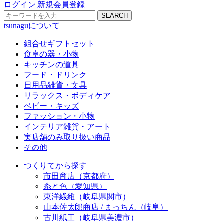
ログイン
新規会員登録
SEARCH
tsunaguについて
組合せギフトセット
食卓の器・小物
キッチンの道具
フード・ドリンク
日用品雑貨・文具
リラックス・ボディケア
ベビー・キッズ
ファッション・小物
インテリア雑貨・アート
実店舗のみ取り扱い商品
その他
つくりてから探す
市田商店（京都府）
糸と色（愛知県）
東洋繊維（岐阜県関市）
山本佐太郎商店 / まっちん（岐阜）
古川紙工（岐阜県美濃市）