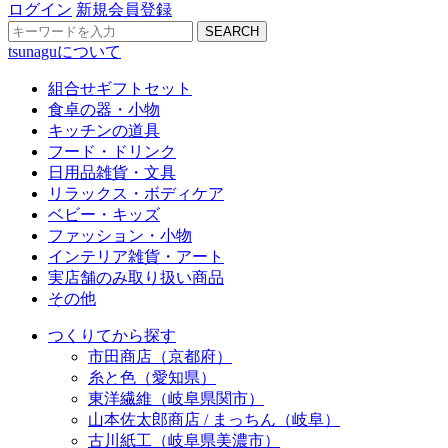
ログイン
新規会員登録
SEARCH
tsunaguについて
組合せギフトセット
食卓の器・小物
キッチンの道具
フード・ドリンク
日用品雑貨・文具
リラックス・ボディケア
ベビー・キッズ
ファッション・小物
インテリア雑貨・アート
実店舗のみ取り扱い商品
その他
つくりてから探す
市田商店（京都府）
糸と色（愛知県）
東洋繊維（岐阜県関市）
山本佐太郎商店 / まっちん（岐阜）
古川紙工（岐阜県美濃市）