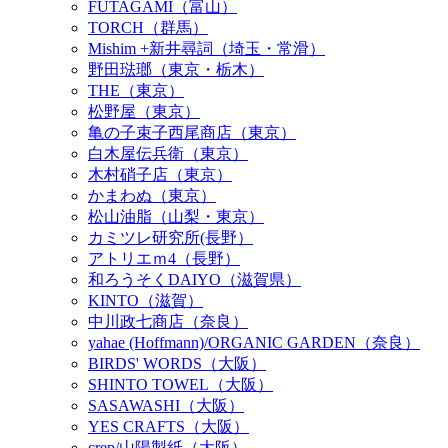
FUTAGAMI（富山）
TORCH（群馬）
Mishim +新井尋詞（埼玉・常滑）
野田琺瑯（東京・栃木）
THE（東京）
松野屋（東京）
亀の子束子西尾商店（東京）
白木屋伝兵衛（東京）
木村硝子店（東京）
かまわぬ（東京）
松山油脂（山梨・東京）
カミツレ研究所(長野）
アトリエｍ4（長野）
和ろうそくDAIYO（滋賀県）
KINTO（滋賀）
中川政七商店（奈良）
yahae (Hoffmann)/ORGANIC GARDEN（奈良）
BIRDS' WORDS（大阪）
SHINTO TOWEL（大阪）
SASAWASHI（大阪）
YES CRAFTS（大阪）
crep/山陽製紙（大阪）