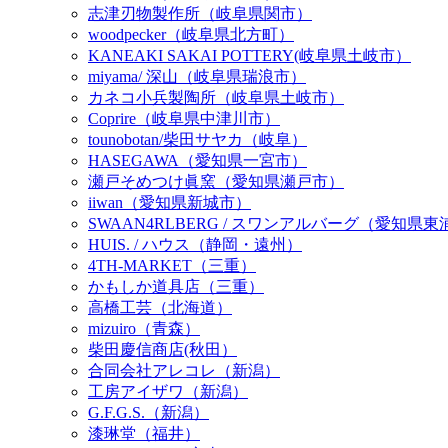
志津刃物製作所（岐阜県関市）
woodpecker（岐阜県北方町）
KANEAKI SAKAI POTTERY(岐阜県土岐市）
miyama/ 深山（岐阜県瑞浪市）
カネコ小兵製陶所（岐阜県土岐市）
Coprire（岐阜県中津川市）
tounobotan/柴田サヤカ（岐阜）
HASEGAWA（愛知県一宮市）
瀬戸そめつけ眞窯（愛知県瀬戸市）
iiwan（愛知県新城市）
SWAAN4RLBERG / スワンアルバーグ（愛知県
HUIS. / ハウス（静岡・遠州）
4TH-MARKET（三重）
かもしか道具店（三重）
高橋工芸（北海道）
mizuiro（青森）
柴田慶信商店(秋田）
合同会社アレコレ（新潟）
工房アイザワ（新潟）
G.F.G.S.（新潟）
漆琳堂（福井）