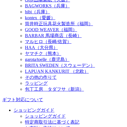
BAGWORKS（兵庫）
hibi（兵庫）
kontex（愛媛）
筒井時正玩具花火製造所（福岡）
GOOD WEAVER（福岡）
BARBAR 馬場商店（長崎）
マルヒロ（長崎/佐賀）
HAA（大分県）
ヤマチク（熊本）
garota/toelle（鹿児島）
BRITA SWEDEN（スウェーデン）
LAPUAN KANKURIT （北欧）
その他の作りて
ラッピング
包丁工房 タダフサ（新潟）
ギフト対応について
ショッピングガイド
ショッピングガイド
特定商取引法に基づく表記