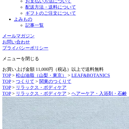
お支払い方法について
配送方法・送料について
ギフトのご注文について
よみもの
記事一覧
メールマガジン
お問い合わせ
プライバシーポリシー
メニューを閉じる
お買い上げ金額 11,000円（税込）以上で送料無料
TOP
>
松山油脂（山梨・東京）
>
LEAF&BOTANICS
TOP
>
つくりて
>
関東のつくりて
TOP
>
リラックス・ボディケア
TOP
>
リラックス・ボディケア
>
ヘアーケア・入浴剤・石鹸