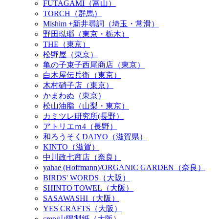
FUTAGAMI（富山）
TORCH（群馬）
Mishim +新井尋詞（埼玉・常滑）
野田琺瑯（東京・栃木）
THE（東京）
松野屋（東京）
亀の子束子西尾商店（東京）
白木屋伝兵衛（東京）
木村硝子店（東京）
かまわぬ（東京）
松山油脂（山梨・東京）
カミツレ研究所(長野）
アトリエｍ4（長野）
和ろうそくDAIYO（滋賀県）
KINTO（滋賀）
中川政七商店（奈良）
yahae (Hoffmann)/ORGANIC GARDEN（奈良）
BIRDS' WORDS（大阪）
SHINTO TOWEL（大阪）
SASAWASHI（大阪）
YES CRAFTS（大阪）
crep/山陽製紙（大阪）