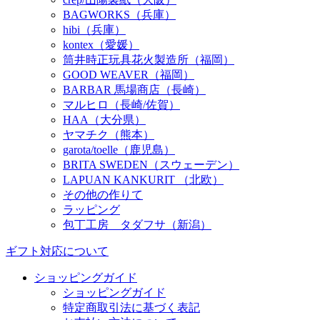
BAGWORKS（兵庫）
hibi（兵庫）
kontex（愛媛）
筒井時正玩具花火製造所（福岡）
GOOD WEAVER（福岡）
BARBAR 馬場商店（長崎）
マルヒロ（長崎/佐賀）
HAA（大分県）
ヤマチク（熊本）
garota/toelle（鹿児島）
BRITA SWEDEN（スウェーデン）
LAPUAN KANKURIT （北欧）
その他の作りて
ラッピング
包丁工房 タダフサ（新潟）
ギフト対応について
ショッピングガイド
ショッピングガイド
特定商取引法に基づく表記