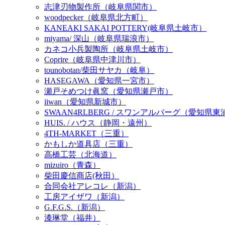
志津刃物製作所（岐阜県関市）
woodpecker（岐阜県北方町）
KANEAKI SAKAI POTTERY(岐阜県土岐市）
miyama/ 深山（岐阜県瑞浪市）
カネコ小兵製陶所（岐阜県土岐市）
Coprire（岐阜県中津川市）
tounobotan/柴田サヤカ（岐阜）
HASEGAWA（愛知県一宮市）
瀬戸そめつけ眞窯（愛知県瀬戸市）
iiwan（愛知県新城市）
SWAAN4RLBERG / スワンアルバーグ（愛知県
HUIS. / ハウス（静岡・遠州）
4TH-MARKET（三重）
かもしか道具店（三重）
高橋工芸（北海道）
mizuiro（青森）
柴田慶信商店(秋田）
合同会社アレコレ（新潟）
工房アイザワ（新潟）
G.F.G.S.（新潟）
漆琳堂（福井）