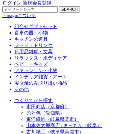
ログイン
新規会員登録
SEARCH
tsunaguについて
組合せギフトセット
食卓の器・小物
キッチンの道具
フード・ドリンク
日用品雑貨・文具
リラックス・ボディケア
ベビー・キッズ
ファッション・小物
インテリア雑貨・アート
実店舗のみ取り扱い商品
その他
つくりてから探す
市田商店（京都府）
糸と色（愛知県）
東洋繊維（岐阜県関市）
山本佐太郎商店 / まっちん（岐阜）
古川紙工（岐阜県美濃市）