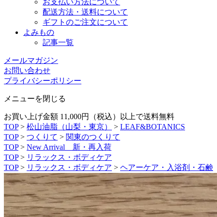
お支払い方法について
配送方法・送料について
ギフトのご注文について
よみもの
記事一覧
メールマガジン
お問い合わせ
プライバシーポリシー
メニューを閉じる
お買い上げ金額 11,000円（税込）以上で送料無料
TOP
>
松山油脂（山梨・東京）
>
LEAF&BOTANICS
TOP
>
つくりて
>
関東のつくりて
TOP
>
New Arrival 新・再入荷
TOP
>
リラックス・ボディケア
TOP
>
リラックス・ボディケア
>
ヘアーケア・入浴剤・石鹸