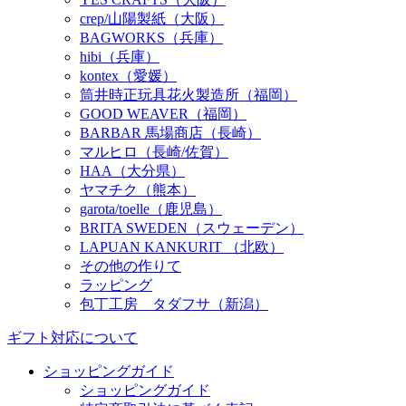
crep/山陽製紙（大阪）
BAGWORKS（兵庫）
hibi（兵庫）
kontex（愛媛）
筒井時正玩具花火製造所（福岡）
GOOD WEAVER（福岡）
BARBAR 馬場商店（長崎）
マルヒロ（長崎/佐賀）
HAA（大分県）
ヤマチク（熊本）
garota/toelle（鹿児島）
BRITA SWEDEN（スウェーデン）
LAPUAN KANKURIT （北欧）
その他の作りて
ラッピング
包丁工房 タダフサ（新潟）
ギフト対応について
ショッピングガイド
ショッピングガイド