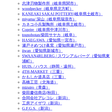
志津刃物製作所（岐阜県関市）
woodpecker（岐阜県北方町）
KANEAKI SAKAI POTTERY(岐阜県土岐市）
miyama/ 深山（岐阜県瑞浪市）
カネコ小兵製陶所（岐阜県土岐市）
Coprire（岐阜県中津川市）
tounobotan/柴田サヤカ（岐阜）
HASEGAWA（愛知県一宮市）
瀬戸そめつけ眞窯（愛知県瀬戸市）
iiwan（愛知県新城市）
SWAAN4RLBERG / スワンアルバーグ（愛知県東
浦町）
HUIS. / ハウス（静岡・遠州）
4TH-MARKET（三重）
かもしか道具店（三重）
高橋工芸（北海道）
mizuiro（青森）
柴田慶信商店(秋田）
合同会社アレコレ（新潟）
工房アイザワ（新潟）
G.F.G.S.（新潟）