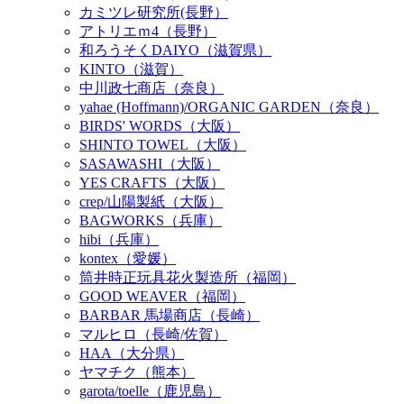
カミツレ研究所(長野）
アトリエｍ4（長野）
和ろうそくDAIYO（滋賀県）
KINTO（滋賀）
中川政七商店（奈良）
yahae (Hoffmann)/ORGANIC GARDEN（奈良）
BIRDS' WORDS（大阪）
SHINTO TOWEL（大阪）
SASAWASHI（大阪）
YES CRAFTS（大阪）
crep/山陽製紙（大阪）
BAGWORKS（兵庫）
hibi（兵庫）
kontex（愛媛）
筒井時正玩具花火製造所（福岡）
GOOD WEAVER（福岡）
BARBAR 馬場商店（長崎）
マルヒロ（長崎/佐賀）
HAA（大分県）
ヤマチク（熊本）
garota/toelle（鹿児島）