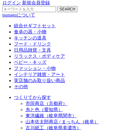
ログイン
新規会員登録
SEARCH
tsunaguについて
組合せギフトセット
食卓の器・小物
キッチンの道具
フード・ドリンク
日用品雑貨・文具
リラックス・ボディケア
ベビー・キッズ
ファッション・小物
インテリア雑貨・アート
実店舗のみ取り扱い商品
その他
つくりてから探す
市田商店（京都府）
糸と色（愛知県）
東洋繊維（岐阜県関市）
山本佐太郎商店 / まっちん（岐阜）
古川紙工（岐阜県美濃市）