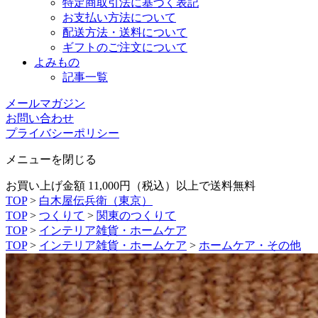
特定商取引法に基づく表記
お支払い方法について
配送方法・送料について
ギフトのご注文について
よみもの
記事一覧
メールマガジン
お問い合わせ
プライバシーポリシー
メニューを閉じる
お買い上げ金額 11,000円（税込）以上で送料無料
TOP
>
白木屋伝兵衛（東京）
TOP
>
つくりて
>
関東のつくりて
TOP
>
インテリア雑貨・ホームケア
TOP
>
インテリア雑貨・ホームケア
>
ホームケア・その他