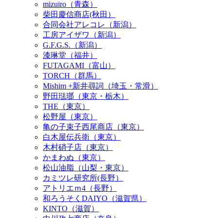
mizuiro（青森）
柴田慶信商店(秋田）
合同会社アレコレ（新潟）
工房アイザワ（新潟）
G.F.G.S.（新潟）
漆琳堂（福井）
FUTAGAMI（富山）
TORCH（群馬）
Mishim +新井尋詞（埼玉・常滑）
野田琺瑯（東京・栃木）
THE（東京）
松野屋（東京）
亀の子束子西尾商店（東京）
白木屋伝兵衛（東京）
木村硝子店（東京）
かまわぬ（東京）
松山油脂（山梨・東京）
カミツレ研究所(長野）
アトリエｍ4（長野）
和ろうそくDAIYO（滋賀県）
KINTO（滋賀）