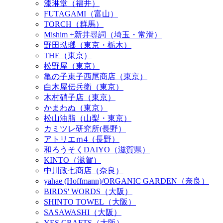
漆琳堂（福井）
FUTAGAMI（富山）
TORCH（群馬）
Mishim +新井尋詞（埼玉・常滑）
野田琺瑯（東京・栃木）
THE（東京）
松野屋（東京）
亀の子束子西尾商店（東京）
白木屋伝兵衛（東京）
木村硝子店（東京）
かまわぬ（東京）
松山油脂（山梨・東京）
カミツレ研究所(長野）
アトリエｍ4（長野）
和ろうそくDAIYO（滋賀県）
KINTO（滋賀）
中川政七商店（奈良）
yahae (Hoffmann)/ORGANIC GARDEN（奈良）
BIRDS' WORDS（大阪）
SHINTO TOWEL（大阪）
SASAWASHI（大阪）
YES CRAFTS（大阪）