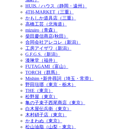
HUIS. / ハウス（静岡・遠州）
4TH-MARKET（三重）
かもしか道具店（三重）
高橋工芸（北海道）
mizuiro（青森）
柴田慶信商店(秋田）
合同会社アレコレ（新潟）
工房アイザワ（新潟）
G.F.G.S.（新潟）
漆琳堂（福井）
FUTAGAMI（富山）
TORCH（群馬）
Mishim +新井尋詞（埼玉・常滑）
野田琺瑯（東京・栃木）
THE（東京）
松野屋（東京）
亀の子束子西尾商店（東京）
白木屋伝兵衛（東京）
木村硝子店（東京）
かまわぬ（東京）
松山油脂（山梨・東京）