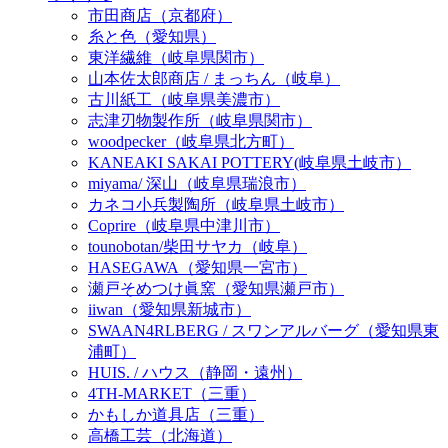
市田商店（京都府）
糸と色（愛知県）
東洋繊維（岐阜県関市）
山本佐太郎商店 / まっちん（岐阜）
古川紙工（岐阜県美濃市）
志津刃物製作所（岐阜県関市）
woodpecker（岐阜県北方町）
KANEAKI SAKAI POTTERY(岐阜県土岐市）
miyama/ 深山（岐阜県瑞浪市）
カネコ小兵製陶所（岐阜県土岐市）
Coprire（岐阜県中津川市）
tounobotan/柴田サヤカ（岐阜）
HASEGAWA（愛知県一宮市）
瀬戸そめつけ眞窯（愛知県瀬戸市）
iiwan（愛知県新城市）
SWAAN4RLBERG / スワンアルバーグ（愛知県東
浦町）
HUIS. / ハウス（静岡・遠州）
4TH-MARKET（三重）
かもしか道具店（三重）
高橋工芸（北海道）