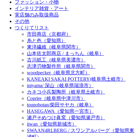
ファッション・小物
インテリア雑貨・アート
実店舗のみ取扱商品
その他
つくりてリスト
市田商店（京都府）
糸と色（愛知県）
東洋繊維（岐阜県関市）
山本佐太郎商店 / まっちん（岐阜）
古川紙工（岐阜県美濃市）
志津刃物製作所（岐阜県関市）
woodpecker（岐阜県北方町）
KANEAKI SAKAI POTTERY(岐阜県土岐市）
miyama/ 深山（岐阜県瑞浪市）
カネコ小兵製陶所（岐阜県土岐市）
Coprire（岐阜県中津川市）
tounobotan/柴田サヤカ（岐阜）
HASEGAWA（愛知県一宮市）
瀬戸そめつけ眞窯（愛知県瀬戸市）
iiwan（愛知県新城市）
SWAAN4RLBERG / スワンアルバーグ（愛知県東
浦町）