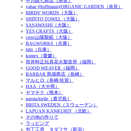
中川政七商店（奈良）
yahae (Hoffmann)/ORGANIC GARDEN（奈良）
BIRDS' WORDS（大阪）
SHINTO TOWEL（大阪）
SASAWASHI（大阪）
YES CRAFTS（大阪）
crep/山陽製紙（大阪）
BAGWORKS（兵庫）
hibi（兵庫）
kontex（愛媛）
筒井時正玩具花火製造所（福岡）
GOOD WEAVER（福岡）
BARBAR 馬場商店（長崎）
マルヒロ（長崎/佐賀）
HAA（大分県）
ヤマチク（熊本）
garota/toelle（鹿児島）
BRITA SWEDEN（スウェーデン）
LAPUAN KANKURIT （北欧）
その他の作りて
ラッピング
包丁工房 タダフサ（新潟）