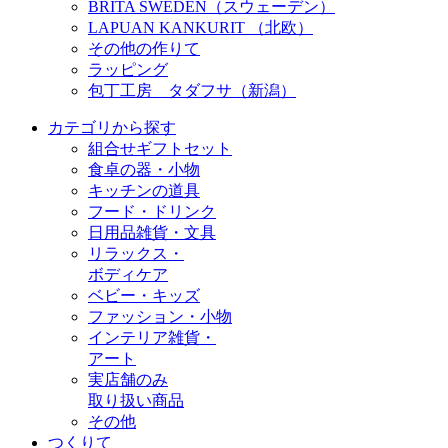
BRITA SWEDEN（スウェーデン）
LAPUAN KANKURIT （北欧）
その他の作りて
ラッピング
包丁工房 タダフサ（新潟）
カテゴリから探す
組合せギフトセット
食卓の器・小物
キッチンの道具
フード・ドリンク
日用品雑貨・文具
リラックス・
ボディケア
ベビー・キッズ
ファッション・小物
インテリア雑貨・
アート
実店舗のみ
取り扱い商品
その他
つくりて