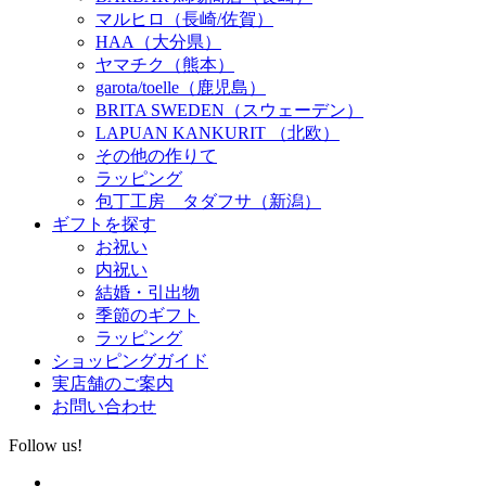
マルヒロ（長崎/佐賀）
HAA（大分県）
ヤマチク（熊本）
garota/toelle（鹿児島）
BRITA SWEDEN（スウェーデン）
LAPUAN KANKURIT （北欧）
その他の作りて
ラッピング
包丁工房 タダフサ（新潟）
ギフトを探す
お祝い
内祝い
結婚・引出物
季節のギフト
ラッピング
ショッピングガイド
実店舗のご案内
お問い合わせ
Follow us!