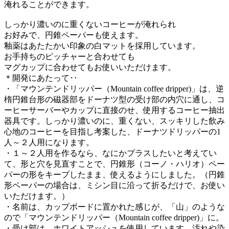
淹れることができます。
しっかり濃いのに重くないコーヒーが淹れられ
お好みで、円錐ペーパーも使えます。
釉薬はあたたかい印象の白マットを採用しています。
お手持ちのピッチャーと合わせても
マグカップに合わせてもお使いいただけます。
＊開発にあたって‥
・「マウンテンドリッパー（Mountain coffee dripper)」は、逆
楕円錐台形の磁器部をドーナツ型の受け部の内穴に通し、コ
ーヒーサーバーやカップに直接のせ、使用するコーヒー抽出
器具です。しっかり濃いのに、重くない、スッキリした飲み
心地のコーヒーを目指し考案した、ドーナツドリッパーの1
人～２人用になります。
・１～２人用を作るなら、なにかプラスしたいと考えてい
て、形と穴を見直すことで、円錐形（コーノ・ハリオ）ペー
パーの形をキープしたまま、使えるようにしました。（円錐
形ペーパーの場合は、ミシン目に沿って折るだけで、お使い
いただけます。）
・名前は、カップボードに置かれた感じが、「山」のような
ので「マウンテンドリッパー（Mountain coffee dripper)」に。
・受け部は、ホワイトアッシュを使用しています。汚れや染