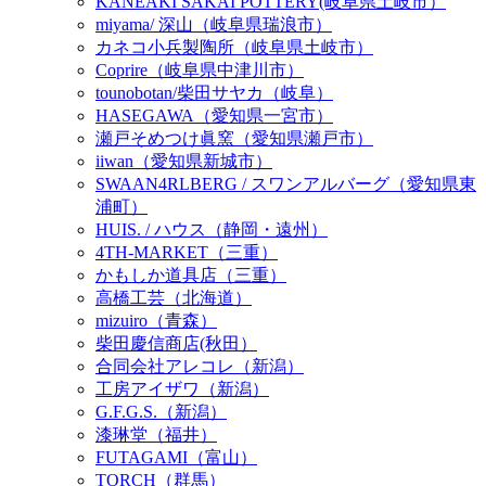
KANEAKI SAKAI POTTERY(岐阜県土岐市）
miyama/ 深山（岐阜県瑞浪市）
カネコ小兵製陶所（岐阜県土岐市）
Coprire（岐阜県中津川市）
tounobotan/柴田サヤカ（岐阜）
HASEGAWA（愛知県一宮市）
瀬戸そめつけ眞窯（愛知県瀬戸市）
iiwan（愛知県新城市）
SWAAN4RLBERG / スワンアルバーグ（愛知県東
浦町）
HUIS. / ハウス（静岡・遠州）
4TH-MARKET（三重）
かもしか道具店（三重）
高橋工芸（北海道）
mizuiro（青森）
柴田慶信商店(秋田）
合同会社アレコレ（新潟）
工房アイザワ（新潟）
G.F.G.S.（新潟）
漆琳堂（福井）
FUTAGAMI（富山）
TORCH（群馬）