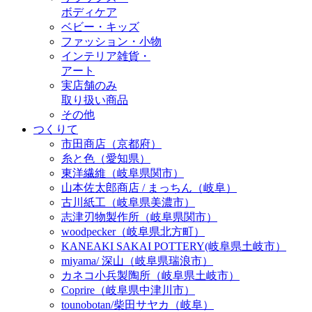
ボディケア
ベビー・キッズ
ファッション・小物
インテリア雑貨・
アート
実店舗のみ
取り扱い商品
その他
つくりて
市田商店（京都府）
糸と色（愛知県）
東洋繊維（岐阜県関市）
山本佐太郎商店 / まっちん（岐阜）
古川紙工（岐阜県美濃市）
志津刃物製作所（岐阜県関市）
woodpecker（岐阜県北方町）
KANEAKI SAKAI POTTERY(岐阜県土岐市）
miyama/ 深山（岐阜県瑞浪市）
カネコ小兵製陶所（岐阜県土岐市）
Coprire（岐阜県中津川市）
tounobotan/柴田サヤカ（岐阜）