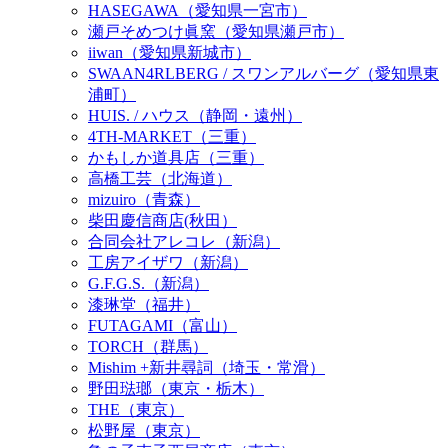
HASEGAWA（愛知県一宮市）
瀬戸そめつけ眞窯（愛知県瀬戸市）
iiwan（愛知県新城市）
SWAAN4RLBERG / スワンアルバーグ（愛知県東
浦町）
HUIS. / ハウス（静岡・遠州）
4TH-MARKET（三重）
かもしか道具店（三重）
高橋工芸（北海道）
mizuiro（青森）
柴田慶信商店(秋田）
合同会社アレコレ（新潟）
工房アイザワ（新潟）
G.F.G.S.（新潟）
漆琳堂（福井）
FUTAGAMI（富山）
TORCH（群馬）
Mishim +新井尋詞（埼玉・常滑）
野田琺瑯（東京・栃木）
THE（東京）
松野屋（東京）