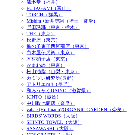
漆琳堂（福井）
FUTAGAMI（富山）
TORCH（群馬）
Mishim +新井尋詞（埼玉・常滑）
野田琺瑯（東京・栃木）
THE（東京）
松野屋（東京）
亀の子束子西尾商店（東京）
白木屋伝兵衛（東京）
木村硝子店（東京）
かまわぬ（東京）
松山油脂（山梨・東京）
カミツレ研究所(長野）
アトリエｍ4（長野）
和ろうそくDAIYO（滋賀県）
KINTO（滋賀）
中川政七商店（奈良）
yahae (Hoffmann)/ORGANIC GARDEN（奈良）
BIRDS' WORDS（大阪）
SHINTO TOWEL（大阪）
SASAWASHI（大阪）
YES CRAFTS（大阪）