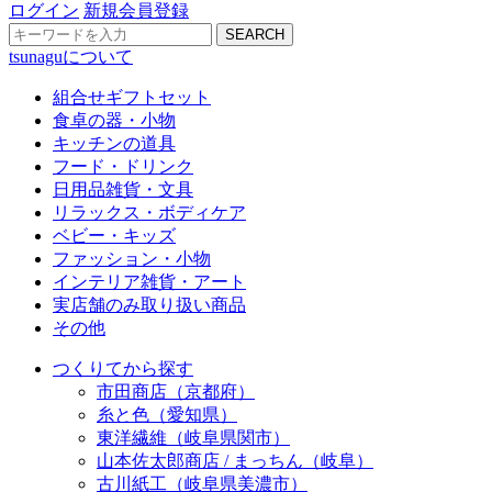
ログイン
新規会員登録
SEARCH
tsunaguについて
組合せギフトセット
食卓の器・小物
キッチンの道具
フード・ドリンク
日用品雑貨・文具
リラックス・ボディケア
ベビー・キッズ
ファッション・小物
インテリア雑貨・アート
実店舗のみ取り扱い商品
その他
つくりてから探す
市田商店（京都府）
糸と色（愛知県）
東洋繊維（岐阜県関市）
山本佐太郎商店 / まっちん（岐阜）
古川紙工（岐阜県美濃市）