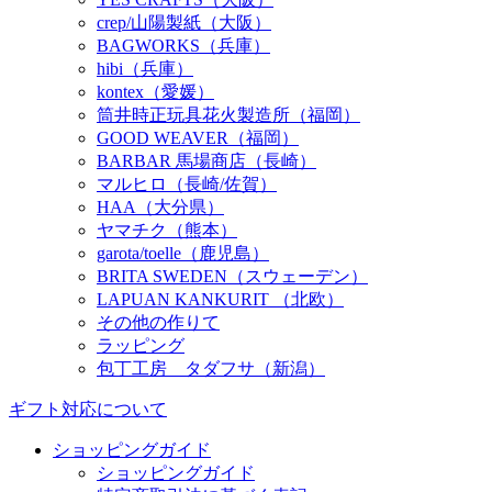
crep/山陽製紙（大阪）
BAGWORKS（兵庫）
hibi（兵庫）
kontex（愛媛）
筒井時正玩具花火製造所（福岡）
GOOD WEAVER（福岡）
BARBAR 馬場商店（長崎）
マルヒロ（長崎/佐賀）
HAA（大分県）
ヤマチク（熊本）
garota/toelle（鹿児島）
BRITA SWEDEN（スウェーデン）
LAPUAN KANKURIT （北欧）
その他の作りて
ラッピング
包丁工房 タダフサ（新潟）
ギフト対応について
ショッピングガイド
ショッピングガイド