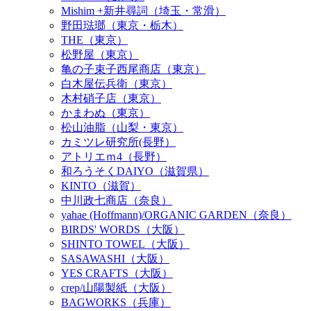
Mishim +新井尋詞（埼玉・常滑）
野田琺瑯（東京・栃木）
THE（東京）
松野屋（東京）
亀の子束子西尾商店（東京）
白木屋伝兵衛（東京）
木村硝子店（東京）
かまわぬ（東京）
松山油脂（山梨・東京）
カミツレ研究所(長野）
アトリエｍ4（長野）
和ろうそくDAIYO（滋賀県）
KINTO（滋賀）
中川政七商店（奈良）
yahae (Hoffmann)/ORGANIC GARDEN（奈良）
BIRDS' WORDS（大阪）
SHINTO TOWEL（大阪）
SASAWASHI（大阪）
YES CRAFTS（大阪）
crep/山陽製紙（大阪）
BAGWORKS（兵庫）