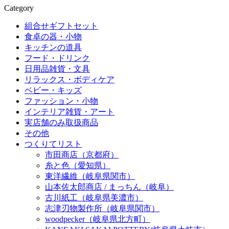
Category
組合せギフトセット
食卓の器・小物
キッチンの道具
フード・ドリンク
日用品雑貨・文具
リラックス・ボディケア
ベビー・キッズ
ファッション・小物
インテリア雑貨・アート
実店舗のみ取扱商品
その他
つくりてリスト
市田商店（京都府）
糸と色（愛知県）
東洋繊維（岐阜県関市）
山本佐太郎商店 / まっちん（岐阜）
古川紙工（岐阜県美濃市）
志津刃物製作所（岐阜県関市）
woodpecker（岐阜県北方町）