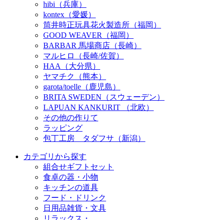
hibi（兵庫）
kontex（愛媛）
筒井時正玩具花火製造所（福岡）
GOOD WEAVER（福岡）
BARBAR 馬場商店（長崎）
マルヒロ（長崎/佐賀）
HAA（大分県）
ヤマチク（熊本）
garota/toelle（鹿児島）
BRITA SWEDEN（スウェーデン）
LAPUAN KANKURIT （北欧）
その他の作りて
ラッピング
包丁工房 タダフサ（新潟）
カテゴリから探す
組合せギフトセット
食卓の器・小物
キッチンの道具
フード・ドリンク
日用品雑貨・文具
リラックス・