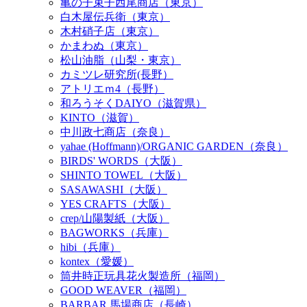
亀の子束子西尾商店（東京）
白木屋伝兵衛（東京）
木村硝子店（東京）
かまわぬ（東京）
松山油脂（山梨・東京）
カミツレ研究所(長野）
アトリエｍ4（長野）
和ろうそくDAIYO（滋賀県）
KINTO（滋賀）
中川政七商店（奈良）
yahae (Hoffmann)/ORGANIC GARDEN（奈良）
BIRDS' WORDS（大阪）
SHINTO TOWEL（大阪）
SASAWASHI（大阪）
YES CRAFTS（大阪）
crep/山陽製紙（大阪）
BAGWORKS（兵庫）
hibi（兵庫）
kontex（愛媛）
筒井時正玩具花火製造所（福岡）
GOOD WEAVER（福岡）
BARBAR 馬場商店（長崎）